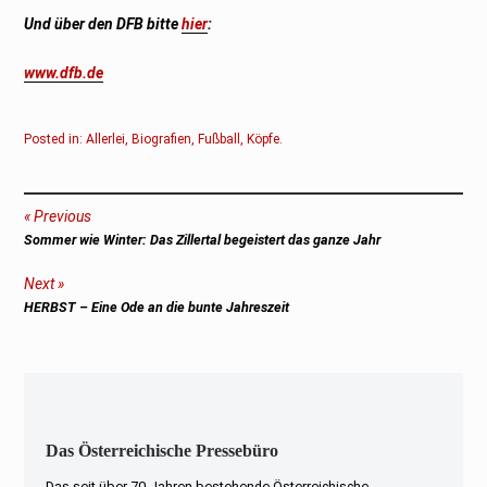
Und über den DFB bitte
hier
:
www.dfb.de
Posted in:
Allerlei
,
Biografien
,
Fußball
,
Köpfe
.
Beitragsnavigation
Previous
Previous
Sommer wie Winter: Das Zillertal begeistert das ganze Jahr
post:
Next
Next
HERBST – Eine Ode an die bunte Jahreszeit
post:
Das Österreichische Pressebüro
Das seit über 70 Jahren bestehende Österreichische