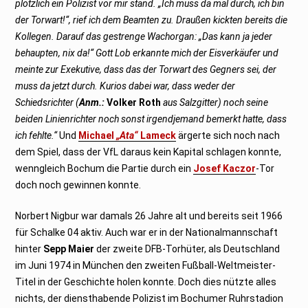
plötzlich ein Polizist vor mir stand. „Ich muss da mal durch, ich bin
der Torwart!“, rief ich dem Beamten zu. Draußen kickten bereits die
Kollegen. Darauf das gestrenge Wachorgan: „Das kann ja jeder
behaupten, nix da!“ Gott Lob erkannte mich der Eisverkäufer und
meinte zur Exekutive, dass das der Torwart des Gegners sei, der
muss da jetzt durch. Kurios dabei war, dass weder der
Schiedsrichter (
Anm.:
Volker Roth
aus Salzgitter) noch seine
beiden Linienrichter noch sonst irgendjemand bemerkt hatte, dass
ich fehlte.“
Und
Michael
„Ata“
Lameck
ärgerte sich noch nach
dem Spiel, dass der VfL daraus kein Kapital schlagen konnte,
wenngleich Bochum die Partie durch ein
Josef Kaczor
-Tor
doch noch gewinnen konnte.
Norbert Nigbur war damals 26 Jahre alt und bereits seit 1966
für Schalke 04 aktiv. Auch war er in der Nationalmannschaft
hinter
Sepp Maier
der zweite DFB-Torhüter, als Deutschland
im Juni 1974 in München den zweiten Fußball-Weltmeister-
Titel in der Geschichte holen konnte. Doch dies nützte alles
nichts, der diensthabende Polizist im Bochumer Ruhrstadion