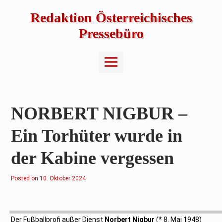
Skip
to
Redaktion Österreichisches
content
Pressebüro
Main
Menu
NORBERT NIGBUR –
Ein Torhüter wurde in
der Kabine vergessen
Posted on
1
10. Oktober 2024
0
.
O
k
t
o
Der Fußballprofi außer Dienst
Norbert Nigbur
(* 8. Mai 1948)