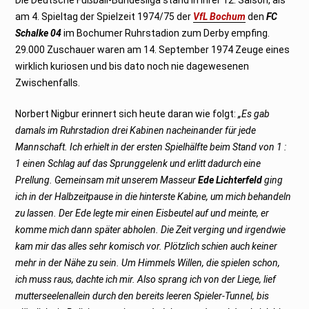
am 4. Spieltag der Spielzeit 1974/75 der
VfL Bochum
den
FC
Schalke 04
im Bochumer Ruhrstadion zum Derby empfing.
29.000 Zuschauer waren am 14. September 1974 Zeuge eines
wirklich kuriosen und bis dato noch nie dagewesenen
Zwischenfalls.
Norbert Nigbur erinnert sich heute daran wie folgt:
„Es gab
damals im Ruhrstadion drei Kabinen nacheinander für jede
Mannschaft. Ich erhielt in der ersten Spielhälfte beim Stand von 1 :
1 einen Schlag auf das Sprunggelenk und erlitt dadurch eine
Prellung. Gemeinsam mit unserem Masseur
Ede Lichterfeld
ging
ich in der Halbzeitpause in die hinterste Kabine, um mich behandeln
zu lassen. Der Ede legte mir einen Eisbeutel auf und meinte, er
komme mich dann später abholen. Die Zeit verging und irgendwie
kam mir das alles sehr komisch vor. Plötzlich schien auch keiner
mehr in der Nähe zu sein. Um Himmels Willen, die spielen schon,
ich muss raus, dachte ich mir. Also sprang ich von der Liege, lief
mutterseelenallein durch den bereits leeren Spieler-Tunnel, bis