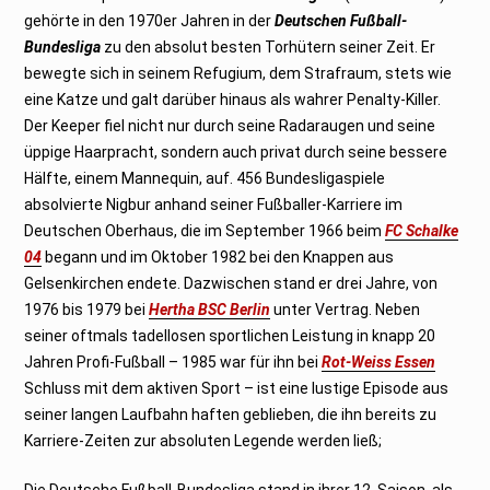
b
e
gehörte in den 1970er Jahren in der
Deutschen Fußball-
r
Bundesliga
2
zu den absolut besten Torhütern seiner Zeit. Er
0
bewegte sich in seinem Refugium, dem Strafraum, stets wie
2
4
eine Katze und galt darüber hinaus als wahrer Penalty-Killer.
Der Keeper fiel nicht nur durch seine Radaraugen und seine
üppige Haarpracht, sondern auch privat durch seine bessere
Hälfte, einem Mannequin, auf. 456 Bundesligaspiele
absolvierte Nigbur anhand seiner Fußballer-Karriere im
Deutschen Oberhaus, die im September 1966 beim
FC Schalke
04
begann und im Oktober 1982 bei den Knappen aus
Gelsenkirchen endete. Dazwischen stand er drei Jahre, von
1976 bis 1979 bei
Hertha BSC Berlin
unter Vertrag. Neben
seiner oftmals tadellosen sportlichen Leistung in knapp 20
Jahren Profi-Fußball – 1985 war für ihn bei
Rot-Weiss Essen
Schluss mit dem aktiven Sport – ist eine lustige Episode aus
seiner langen Laufbahn haften geblieben, die ihn bereits zu
Karriere-Zeiten zur absoluten Legende werden ließ;
Die Deutsche Fußball-Bundesliga stand in ihrer 12. Saison, als