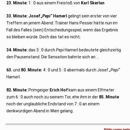
23. Minute:
1 : 0 aus einem Freistoß von
Karl Skerlan
33. Minute:
Josef
„Pepi“
Hamerl
gelingt sein erster von vier
Treffern an jenem Abend. Trainer Hans Pesser hätte nun im
Fall des Falles (sein) Entscheidungsspiel, wenn das Ergebnis
so bleiben würde. Doch das tat es nicht;
34. Minute:
das 3 : 0 durch
Pepi
Hamerl bedeutete gleichzeitig
den Pausenstand. Die Sensation bahnte sich an …
63.
und
80. Minute:
4 : 0 und 5 : 0 abermals durch Josef
„Pepi“
Hamerl.
82. Minute:
Primgeiger
Erich Hof
kam aus einem Elfmeter
zum 6 : 0 auch noch zu seinem Tor, ehe ihm in der
85. Minute
noch der unglaubliche Endstand von 7 : 0 an einem
denkwürdigen Abend in Wien gelang.
Bilder sagen mehr