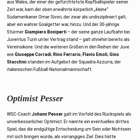
aus Wales, der einer der gefürchtetste Kopfballspieler seiner
Zeit war, kam der oben erwähnte körperlich
„kleine“
Südamerikaner Omar Sivori, der zwar als undiszipliniert galt,
aber ein wahrer Goalgetter war, hinzu. Und der 30-jährige
Stürmer
Giampiero Boniperti
– der seine ganze Laufbahn bei
Juventus Turin unter Vertrag stand – galt ohnehin bereits als
Vereinsikone. Und die weiteren Größen in den Reihen der Juve
wie
Giuseppe Corradi
,
Rino Ferrario
,
Flavio Emoli
,
Gino
Stacchini
standen im Aufgebot der Squadra Azzurra, der
italienischen Fußball-Nationalmannschaft.
Optimist Pesser
WSC-Coach
Johann Pesser
galt im Vorfeld des Rückspiels als
unverbesserlicher Optimist. Er nannte ein eventuelles drittes
Spiel, das die endgültige Entscheidung um Sein oder Nichtsein
mit sich bringen würde, als vorrangiges Ziel. Dies hätte