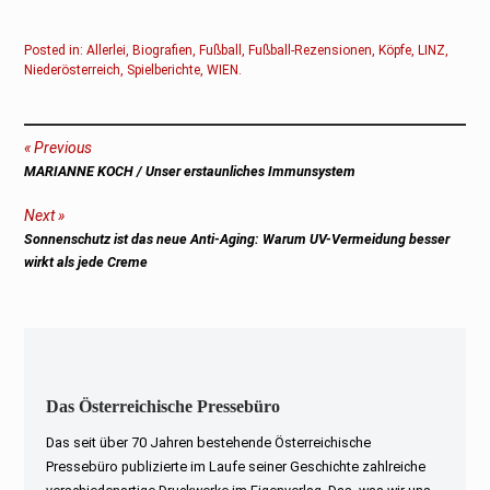
Posted in:
Allerlei
,
Biografien
,
Fußball
,
Fußball-Rezensionen
,
Köpfe
,
LINZ
,
Niederösterreich
,
Spielberichte
,
WIEN
.
Beitragsnavigation
Previous
Previous
MARIANNE KOCH / Unser erstaunliches Immunsystem
post:
Next
Next
Sonnenschutz ist das neue Anti-Aging: Warum UV-Vermeidung besser
post:
wirkt als jede Creme
Das Österreichische Pressebüro
Das seit über 70 Jahren bestehende Österreichische
Pressebüro publizierte im Laufe seiner Geschichte zahlreiche