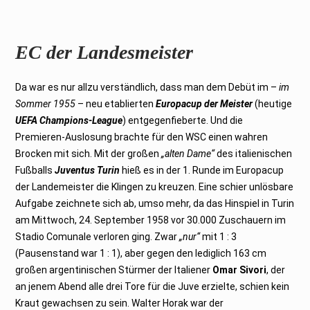
EC der Landesmeister
Da war es nur allzu verständlich, dass man dem Debüt im –
im
Sommer 1955
– neu etablierten
Europacup der Meister
(heutige
UEFA Champions-League
) entgegenfieberte. Und die
Premieren-Auslosung brachte für den WSC einen wahren
Brocken mit sich. Mit der großen
„alten Dame“
des italienischen
Fußballs
Juventus Turin
hieß es in der 1. Runde im Europacup
der Landemeister die Klingen zu kreuzen. Eine schier unlösbare
Aufgabe zeichnete sich ab, umso mehr, da das Hinspiel in Turin
am Mittwoch, 24. September 1958 vor 30.000 Zuschauern im
Stadio Comunale verloren ging. Zwar
„nur“
mit 1 : 3
(Pausenstand war 1 : 1), aber gegen den lediglich 163 cm
großen argentinischen Stürmer der Italiener
Omar Sivori
, der
an jenem Abend alle drei Tore für die Juve erzielte, schien kein
Kraut gewachsen zu sein. Walter Horak war der