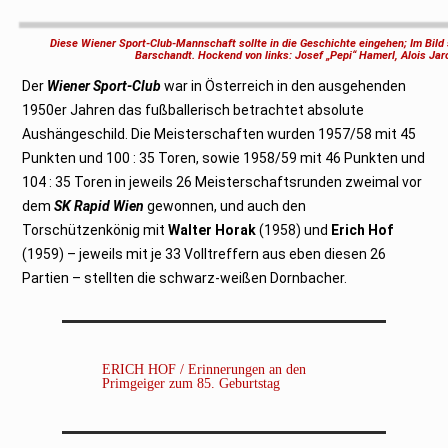
n
i
2
Diese Wiener Sport-Club-Mannschaft sollte in die Geschichte eingehen; Im Bild 
0
Barschandt. Hockend von links: Josef „Pepi“ Hamerl, Alois Jar
2
5
Der
Wiener Sport-Club
war in Österreich in den ausgehenden
1950er Jahren das fußballerisch betrachtet absolute
Aushängeschild. Die Meisterschaften wurden 1957/58 mit 45
Punkten und 100 : 35 Toren, sowie 1958/59 mit 46 Punkten und
104 : 35 Toren in jeweils 26 Meisterschaftsrunden zweimal vor
dem
SK Rapid Wien
gewonnen, und auch den
Torschützenkönig mit
Walter Horak
(1958) und
Erich Hof
(1959) – jeweils mit je 33 Volltreffern aus eben diesen 26
Partien – stellten die schwarz-weißen Dornbacher.
ERICH HOF / Erinnerungen an den
Primgeiger zum 85. Geburtstag