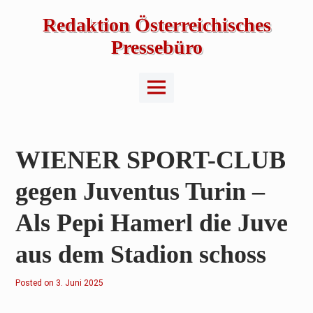
Skip
to
Redaktion Österreichisches
content
Pressebüro
Main
Menu
WIENER SPORT-CLUB
gegen Juventus Turin –
Als Pepi Hamerl die Juve
aus dem Stadion schoss
Posted on
3
3. Juni 2025
.
J
u