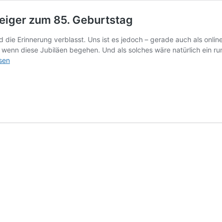
eiger zum 85. Geburtstag
d die Erinnerung verblasst. Uns ist es jedoch – gerade auch als onlin
 wenn diese Jubiläen begehen. Und als solches wäre natürlich ein r
sen
ungen
ger
tag