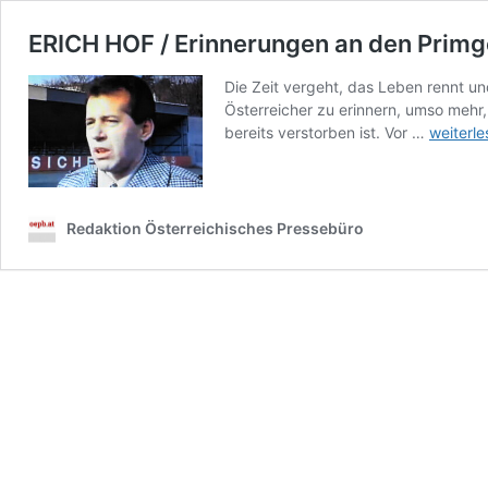
ERICH HOF / Erinnerungen an den Primg
Die Zeit vergeht, das Leben rennt un
Österreicher zu erinnern, umso mehr,
ERICH
bereits verstorben ist. Vor …
weiterle
HOF
/
Erinner
an
Redaktion Österreichisches Pressebüro
den
Primgei
zum
85.
Geburts