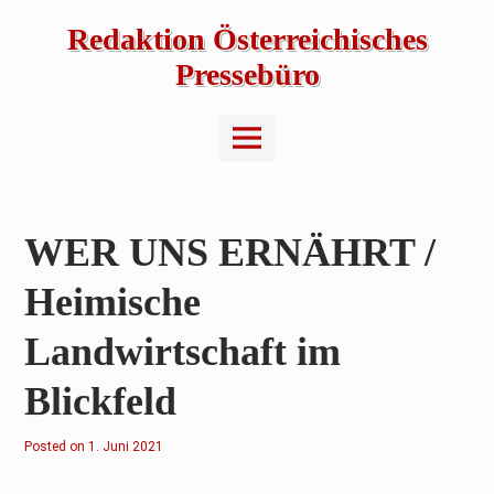
Skip
to
Redaktion Österreichisches
content
Pressebüro
Main
Menu
WER UNS ERNÄHRT /
Heimische
Landwirtschaft im
Blickfeld
Posted on
2
1. Juni 2021
.
J
u