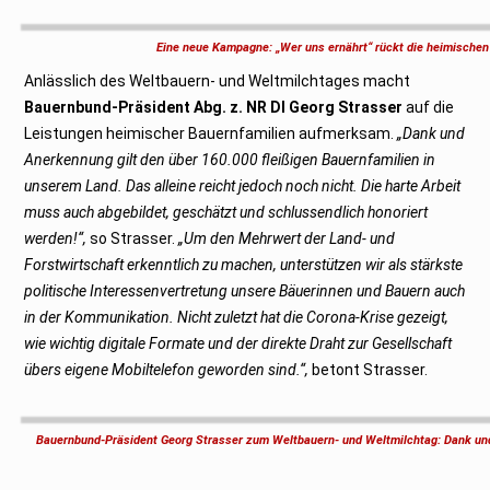
n
i
2
Eine neue Kampagne: „Wer uns ernährt“ rückt die heimischen
0
2
Anlässlich des Weltbauern- und Weltmilchtages macht
1
Bauernbund-Präsident Abg. z. NR DI Georg Strasser
auf die
Leistungen heimischer Bauernfamilien aufmerksam.
„Dank und
Anerkennung gilt den über 160.000 fleißigen Bauernfamilien in
unserem Land. Das alleine reicht jedoch noch nicht. Die harte Arbeit
muss auch abgebildet, geschätzt und schlussendlich honoriert
werden!“,
so Strasser.
„Um den Mehrwert der Land- und
Forstwirtschaft erkenntlich zu machen, unterstützen wir als stärkste
politische Interessenvertretung unsere Bäuerinnen und Bauern auch
in der Kommunikation. Nicht zuletzt hat die Corona-Krise gezeigt,
wie wichtig digitale Formate und der direkte Draht zur Gesellschaft
übers eigene Mobiltelefon geworden sind.“,
betont Strasser.
Bauernbund-Präsident Georg Strasser zum Weltbauern- und Weltmilchtag: Dank und