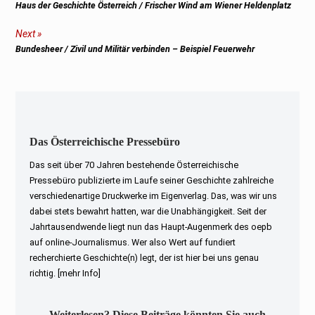
Previous
Haus der Geschichte Österreich / Frischer Wind am Wiener Heldenplatz
post:
Next
Next
Bundesheer / Zivil und Militär verbinden – Beispiel Feuerwehr
post:
Das Österreichische Pressebüro
Das seit über 70 Jahren bestehende Österreichische
Pressebüro publizierte im Laufe seiner Geschichte zahlreiche
verschiedenartige Druckwerke im Eigenverlag. Das, was wir uns
dabei stets bewahrt hatten, war die Unabhängigkeit. Seit der
Jahrtausendwende liegt nun das Haupt-Augenmerk des oepb
auf online-Journalismus. Wer also Wert auf fundiert
recherchierte Geschichte(n) legt, der ist hier bei uns genau
richtig.
[mehr Info]
Weiterlesen? Diese Beiträge könnten Sie auch