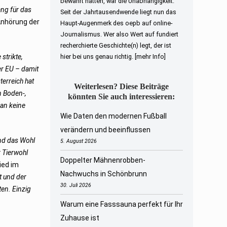
bewahrt hatten, war die Unabhängigkeit.
ang für das
Seit der Jahrtausendwende liegt nun das
Anhörung der
Haupt-Augenmerk des oepb auf online-
Journalismus. Wer also Wert auf fundiert
recherchierte Geschichte(n) legt, der ist
 strikte,
hier bei uns genau richtig.
[mehr Info]
er EU – damit
terreich hat
Weiterlesen? Diese Beiträge
n Boden-,
könnten Sie auch interessieren:
man keine
Wie Daten den modernen Fußball
verändern und beeinflussen
nd das Wohl
5. August 2026
r Tierwohl
Doppelter Mähnenrobben-
ied im
Nachwuchs in Schönbrunn
t und der
30. Juli 2026
en. Einzig
Warum eine Fasssauna perfekt für Ihr
Zuhause ist