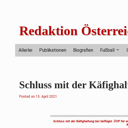
Skip
to
content
Redaktion Österrei
Allerlei
Publikationen
Biografien
Fußball
Schluss mit der Käfighal
Posted on
1
15. April 2021
5
.
A
p
r
i
Schluss mit der Käfighaltung bei Geflügel. ÖVP für 
l
2