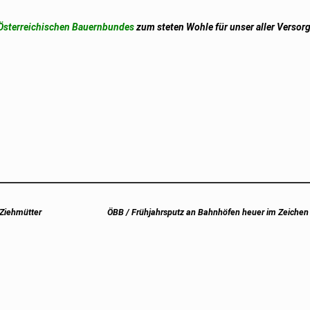
Österreichischen Bauernbundes
zum steten Wohle für unser aller Versor
Next
Ziehmütter
ÖBB / Frühjahrsputz an Bahnhöfen heuer im Zeiche
post: