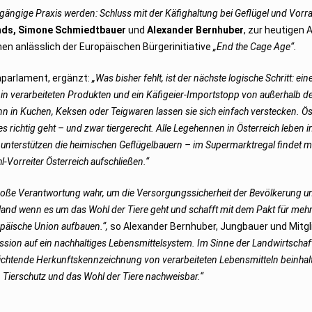
 gängige Praxis werden: Schluss mit der Käfighaltung bei Geflügel und Vorr
ds, Simone Schmiedtbauer
und
Alexander Bernhuber
, zur heutigen 
n anlässlich der Europäischen Bürgerinitiative
„End the Cage Age“.
aparlament, ergänzt:
„Was bisher fehlt, ist der nächste logische Schritt: eine
n verarbeiteten Produkten und ein Käfigeier-Importstopp von außerhalb d
denn in Kuchen, Keksen oder Teigwaren lassen sie sich einfach verstecken. Ös
es richtig geht – und zwar tiergerecht. Alle Legehennen in Österreich leben i
unterstützen die heimischen Geflügelbauern – im Supermarktregal findet 
-Vorreiter Österreich aufschließen.“
roße Verantwortung wahr, um die Versorgungssicherheit der Bevölkerung u
geland wenn es um das Wohl der Tiere geht und schafft mit dem Pakt für meh
päische Union aufbauen.“,
so Alexander Bernhuber, Jungbauer und Mitgl
sion auf ein nachhaltiges Lebensmittelsystem. Im Sinne der Landwirtschaf
htende Herkunftskennzeichnung von verarbeiteten Lebensmitteln beinhalt
Tierschutz und das Wohl der Tiere nachweisbar.“