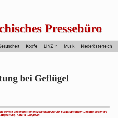
chisches Pressebüro
Gesundheit
Köpfe
LINZ
Musik
Niederösterreich
tung bei Geflügel
eine strikte Lebensmittelkennzeichnung zur EU-Bürgerinitiativen-Debatte gegen die
Käfighaltung. Foto: © Unsplash