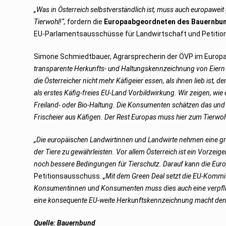
0
„Was in Österreich selbstverständlich ist, muss auch europaweit
2
1
Tierwohl!“,
fordern die
Europaabgeordneten des Bauernbun
EU-Parlamentsausschüsse für Landwirtschaft und Petitione
Simone Schmiedtbauer, Agrarsprecherin der ÖVP im Europ
transparente Herkunfts- und Haltungskennzeichnung von Eiern i
die Österreicher nicht mehr Käfigeier essen, als ihnen lieb ist, 
als erstes Käfig-freies EU-Land Vorbildwirkung. Wir zeigen, wie 
Freiland- oder Bio-Haltung. Die Konsumenten schätzen das und 
Frischeier aus Käfigen. Der Rest Europas muss hier zum Tierwohl
„Die europäischen Landwirtinnen und Landwirte nehmen eine g
der Tiere zu gewährleisten. Vor allem Österreich ist ein Vorzei
noch bessere Bedingungen für Tierschutz. Darauf kann die Euro
Petitionsausschuss.
„Mit dem Green Deal setzt die EU-Kommis
Konsumentinnen und Konsumenten muss dies auch eine verpflic
eine konsequente EU-weite Herkunftskennzeichnung macht den 
Quelle: Bauernbund