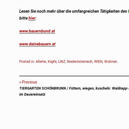
Lesen Sie noch mehr über die umfangreichen Tätigkeiten des
bitte
hier
:
www.bauernbund.at
www.deinebauern.at
Posted in:
Allerlei
,
Köpfe
,
LINZ
,
Niederösterreich
,
WIEN
,
Wohnen
.
Beitragsnavigation
Previous
Previous
TIERGARTEN SCHÖNBRUNN / Füttern, wiegen, kuscheln: Waldrapp-
post:
im Dauereinsatz