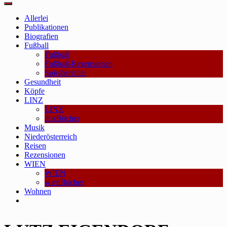
Main
Menu
Allerlei
Publikationen
Biografien
Fußball
Fußball
Fußball-Rezensionen
Spielberichte
Gesundheit
Köpfe
LINZ
LINZ
linzBücher
Musik
Niederösterreich
Reisen
Rezensionen
WIEN
WIEN
wienBücher
Wohnen