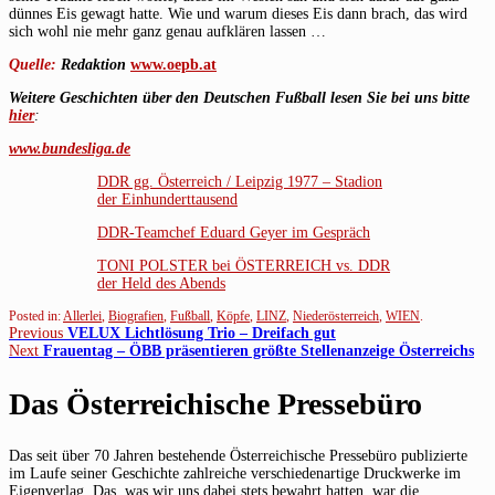
dünnes Eis gewagt hatte. Wie und warum dieses Eis dann brach, das wird
sich wohl nie mehr ganz genau aufklären lassen …
Quelle:
Redaktion
www.oepb.at
Weitere Geschichten über den Deutschen Fußball lesen Sie bei uns bitte
hier
:
www.bundesliga.de
DDR gg. Österreich / Leipzig 1977 – Stadion
der Einhunderttausend
DDR-Teamchef Eduard Geyer im Gespräch
TONI POLSTER bei ÖSTERREICH vs. DDR
der Held des Abends
Posted in:
Allerlei
,
Biografien
,
Fußball
,
Köpfe
,
LINZ
,
Niederösterreich
,
WIEN
.
Beitragsnavigation
Previous
Previous
VELUX Lichtlösung Trio – Dreifach gut
Next
post:
Next
Frauentag – ÖBB präsentieren größte Stellenanzeige Österreichs
post:
Das Österreichische Pressebüro
Das seit über 70 Jahren bestehende Österreichische Pressebüro publizierte
im Laufe seiner Geschichte zahlreiche verschiedenartige Druckwerke im
Eigenverlag. Das, was wir uns dabei stets bewahrt hatten, war die