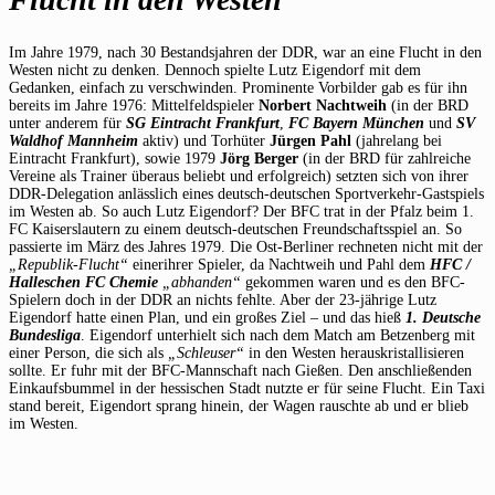
Im Jahre 1979, nach 30 Bestandsjahren der DDR, war an eine Flucht in den
Westen nicht zu denken. Dennoch spielte Lutz Eigendorf mit dem
Gedanken, einfach zu verschwinden. Prominente Vorbilder gab es für ihn
bereits im Jahre 1976: Mittelfeldspieler
Norbert Nachtweih
(in der BRD
unter anderem für
SG Eintracht Frankfurt
,
FC Bayern München
und
SV
Waldhof Mannheim
aktiv) und Torhüter
Jürgen Pahl
(jahrelang bei
Eintracht Frankfurt), sowie 1979
Jörg Berger
(in der BRD für zahlreiche
Vereine als Trainer überaus beliebt und erfolgreich) setzten sich von ihrer
DDR-Delegation anlässlich eines deutsch-deutschen Sportverkehr-Gastspiels
im Westen ab. So auch Lutz Eigendorf? Der BFC trat in der Pfalz beim 1.
FC Kaiserslautern zu einem deutsch-deutschen Freundschaftsspiel an. So
passierte im März des Jahres 1979. Die Ost-Berliner rechneten nicht mit der
„Republik-Flucht“
einerihrer Spieler, da Nachtweih und Pahl dem
HFC /
Halleschen FC Chemie
„abhanden“
gekommen waren und es den BFC-
Spielern doch in der DDR an nichts fehlte. Aber der 23-jährige Lutz
Eigendorf hatte einen Plan, und ein großes Ziel – und das hieß
1. Deutsche
Bundesliga
. Eigendorf unterhielt sich nach dem Match am Betzenberg mit
einer Person, die sich als
„Schleuser“
in den Westen herauskristallisieren
sollte. Er fuhr mit der BFC-Mannschaft nach Gießen. Den anschließenden
Einkaufsbummel in der hessischen Stadt nutzte er für seine Flucht. Ein Taxi
stand bereit, Eigendort sprang hinein, der Wagen rauschte ab und er blieb
im Westen.