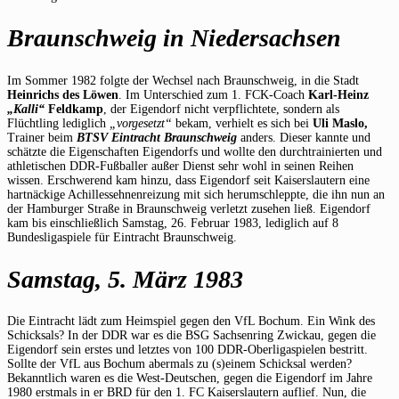
Braunschweig in Niedersachsen
Im Sommer 1982 folgte der Wechsel nach Braunschweig, in die Stadt
Heinrichs des Löwen
. Im Unterschied zum 1. FCK-Coach
Karl-Heinz
„Kalli“
Feldkamp
, der Eigendorf nicht verpflichtete, sondern als
Flüchtling lediglich
„vorgesetzt“
bekam, verhielt es sich bei
Uli Maslo,
Trainer beim
BTSV Eintracht Braunschweig
anders. Dieser kannte und
schätzte die Eigenschaften Eigendorfs und wollte den durchtrainierten und
athletischen DDR-Fußballer außer Dienst sehr wohl in seinen Reihen
wissen. Erschwerend kam hinzu, dass Eigendorf seit Kaiserslautern eine
hartnäckige Achillessehnenreizung mit sich herumschleppte, die ihn nun an
der Hamburger Straße in Braunschweig verletzt zusehen ließ. Eigendorf
kam bis einschließlich Samstag, 26. Februar 1983, lediglich auf 8
Bundesligaspiele für Eintracht Braunschweig.
Samstag, 5. März 1983
Die Eintracht lädt zum Heimspiel gegen den VfL Bochum. Ein Wink des
Schicksals? In der DDR war es die BSG Sachsenring Zwickau, gegen die
Eigendorf sein erstes und letztes von 100 DDR-Oberligaspielen bestritt.
Sollte der VfL aus Bochum abermals zu (s)einem Schicksal werden?
Bekanntlich waren es die West-Deutschen, gegen die Eigendorf im Jahre
1980 erstmals in er BRD für den 1. FC Kaiserslautern auflief. Nun, die