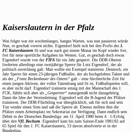
Kaiserslautern in der Pfalz
Was folgte war ein wochenlanges, banges Warten, was nun passieren würde.
Nun, es geschah vorerst nichts. Eigendorf hielt sich bei den Profis des
1.
FC Kaiserslautern
fit und war nach gut einem Monat im Kopf wieder frei,
frei für neue sportliche Aufgaben im Westen. Gut, es geschah doch etwas:
Eigendorf wurde von der
FIFA
für ein Jahr gesperrt. Die DDR-Oberen
forderten allerdings eine zweijährige Sperre für Lutz Eigendorf, der als
politisch zuverlässig galt. Man wollte ein Exempel statuieren. Dennoch, ein
Jahr Sperre für einen 23-jährigen Fußballer, der als hochgelobtes Talent und
als der
„Franz Beckenbauer des Ostens“
galt – eine fürchterliche Zeit für
einen jungen Aktiven, der voller Tatendrang und fit ist, Fußballspielen will,
es aber nicht darf. Eigendorf trainierte emsig mit der Mannschaft des 1.
FCK, fühlte sich aber als
„Gesperrter“
naturgemäß nicht dazugehörig.
Dann die Idee der Vereinsleitung. Eigendorf soll die B-Jugend der Pfälzer
trainieren. Der DDR-Flüchtling war überglücklich, sah für sich und sein
Tun wieder einen Sinn und saß die Sperre ab. Ebenso stellten ihm die
Pfälzer einen Arbeitsplatz im Sekretariat zur Verfügung. Dann endlich sein
Debüt in der Deutschen Bundesliga: am 11. April 1980 beim 4 : 1-Erfolg
über den
VfL Bochum
. Eigendorf kam bis zum Saison-Ende 1981/82 auf
65 Spiel für den 1. FC Kaiserslautern, 53 davon absolvierte er in der
Bundesliga.