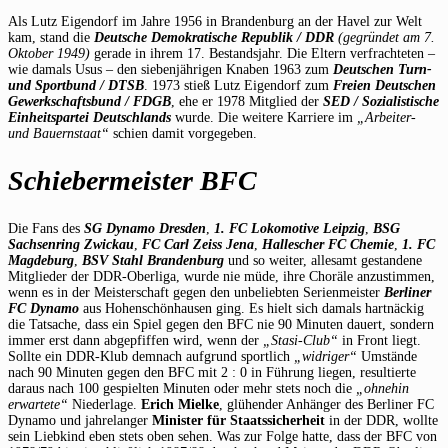
Als Lutz Eigendorf im Jahre 1956 in Brandenburg an der Havel zur Welt
kam, stand die
Deutsche Demokratische Republik
/ DDR
(gegründet am 7.
Oktober 1949)
gerade in ihrem 17. Bestandsjahr. Die Eltern verfrachteten –
wie damals Usus – den siebenjährigen Knaben 1963 zum
Deutschen Turn-
und Sportbund / DTSB
. 1973 stieß Lutz Eigendorf zum
Freien Deutschen
Gewerkschaftsbund / FDGB
, ehe er 1978 Mitglied der
SED
/ Sozialistische
Einheitspartei Deutschlands
wurde. Die weitere Karriere im
„Arbeiter-
und Bauernstaat“
schien damit vorgegeben.
Schiebermeister BFC
Die Fans des
SG Dynamo Dresden
,
1. FC
Lokomotive Leipzig
,
BSG
Sachsenring Zwickau
,
FC Carl Zeiss Jena
,
Hallescher FC Chemie
,
1. FC
Magdeburg
,
BSV Stahl Brandenburg
und so weiter, allesamt gestandene
Mitglieder der DDR-Oberliga, wurde nie müde, ihre Choräle anzustimmen,
wenn es in der Meisterschaft gegen den unbeliebten Serienmeister
Berliner
FC Dynamo
aus Hohenschönhausen ging. Es hielt sich damals hartnäckig
die Tatsache, dass ein Spiel gegen den BFC nie 90 Minuten dauert, sondern
immer erst dann abgepfiffen wird, wenn der
„Stasi-Club“
in Front liegt.
Sollte ein DDR-Klub demnach aufgrund sportlich
„widriger“
Umstände
nach 90 Minuten gegen den BFC mit 2 : 0 in Führung liegen, resultierte
daraus nach 100 gespielten Minuten oder mehr stets noch die
„ohnehin
erwartete“
Niederlage.
Erich Mielke
, glühender Anhänger des Berliner FC
Dynamo und jahrelanger
Minister für Staatssicherheit
in der DDR, wollte
sein Liebkind eben stets oben sehen. Was zur Folge hatte, dass der BFC von