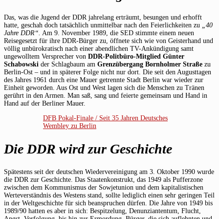
Das, was die Jugend der DDR jahrelang erträumt, besungen und erhofft
hatte, geschah doch tatsächlich unmittelbar nach den Feierlichkeiten zu
„40
Jahre DDR“.
Am 9. November 1989, die SED stimmte einem neuen
Reisegesetzt für ihre DDR-Bürger zu, öffnete sich wie von Geisterhand und
völlig unbürokratisch nach einer abendlichen TV-Ankündigung samt
ungewolltem Versprecher von
DDR-Politbüro-Mitglied Günter
Schabowski
der Schlagbaum am
Grenzübergang Bornholmer Straße
zu
Berlin-Ost – und in späterer Folge nicht nur dort. Die seit den Augusttagen
des Jahres 1961 durch eine Mauer getrennte Stadt Berlin war wieder zur
Einheit geworden. Aus Ost und West lagen sich die Menschen zu Tränen
gerührt in den Armen. Man saß, sang und feierte gemeinsam und Hand in
Hand auf der Berliner Mauer.
DFB Pokal-Finale / Seit 35 Jahren Deutsches
Wembley zu Berlin
Die DDR wird zur Geschichte
Spätestens seit der deutschen Wiedervereinigung am 3. Oktober 1990 wurde
die DDR zur Geschichte. Das Staatenkonstrukt, das 1949 als Pufferzone
zwischen dem Kommunismus der Sowjetunion und dem kapitalistischen
Werteverständnis des Westens stand, sollte lediglich einen sehr geringen Teil
in der Weltgeschichte für sich beanspruchen dürfen. Die Jahre von 1949 bis
1989/90 hatten es aber in sich: Bespitzelung, Denunziantentum, Flucht,
Angst, Verfolgung, bis hin zur Ermordung. Bürger, die sich auflehnten und