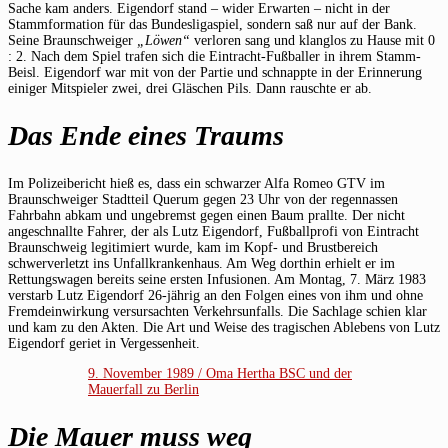
Sache kam anders. Eigendorf stand – wider Erwarten – nicht in der
Stammformation für das Bundesligaspiel, sondern saß nur auf der Bank.
Seine Braunschweiger
„Löwen“
verloren sang und klanglos zu Hause mit 0
: 2. Nach dem Spiel trafen sich die Eintracht-Fußballer in ihrem Stamm-
Beisl. Eigendorf war mit von der Partie und schnappte in der Erinnerung
einiger Mitspieler zwei, drei Gläschen Pils. Dann rauschte er ab.
Das Ende eines Traums
Im Polizeibericht hieß es, dass ein schwarzer Alfa Romeo GTV im
Braunschweiger Stadtteil Querum gegen 23 Uhr von der regennassen
Fahrbahn abkam und ungebremst gegen einen Baum prallte. Der nicht
angeschnallte Fahrer, der als Lutz Eigendorf, Fußballprofi von Eintracht
Braunschweig legitimiert wurde, kam im Kopf- und Brustbereich
schwerverletzt ins Unfallkrankenhaus. Am Weg dorthin erhielt er im
Rettungswagen bereits seine ersten Infusionen. Am Montag, 7. März 1983
verstarb Lutz Eigendorf 26-jährig an den Folgen eines von ihm und ohne
Fremdeinwirkung versursachten Verkehrsunfalls. Die Sachlage schien klar
und kam zu den Akten. Die Art und Weise des tragischen Ablebens von Lutz
Eigendorf geriet in Vergessenheit.
9. November 1989 / Oma Hertha BSC und der
Mauerfall zu Berlin
Die Mauer muss weg