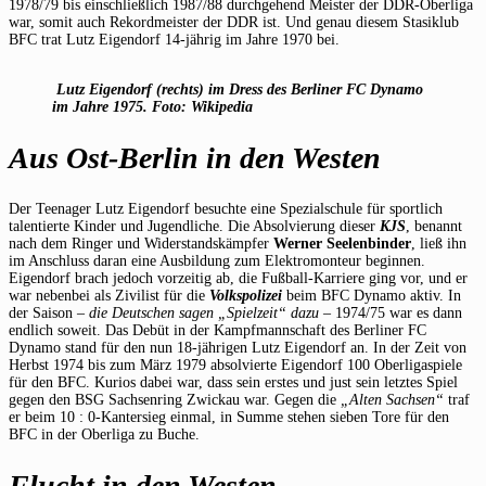
1978/79 bis einschließlich 1987/88 durchgehend Meister der DDR-Oberliga
war, somit auch Rekordmeister der DDR ist. Und genau diesem Stasiklub
BFC trat Lutz Eigendorf 14-jährig im Jahre 1970 bei.
Lutz Eigendorf (rechts) im Dress des Berliner FC Dynamo
im Jahre 1975. Foto: Wikipedia
Aus Ost-Berlin in den Westen
Der Teenager Lutz Eigendorf besuchte eine Spezialschule für sportlich
talentierte Kinder und Jugendliche. Die Absolvierung dieser
KJS
, benannt
nach dem Ringer und Widerstandskämpfer
Werner Seelenbinder
, ließ ihn
im Anschluss daran eine Ausbildung zum Elektromonteur beginnen.
Eigendorf brach jedoch vorzeitig ab, die Fußball-Karriere ging vor, und er
war nebenbei als Zivilist für die
Volkspolizei
beim BFC Dynamo aktiv. In
der Saison –
die Deutschen sagen „Spielzeit“ dazu
– 1974/75 war es dann
endlich soweit. Das Debüt in der Kampfmannschaft des Berliner FC
Dynamo stand für den nun 18-jährigen Lutz Eigendorf an. In der Zeit von
Herbst 1974 bis zum März 1979 absolvierte Eigendorf 100 Oberligaspiele
für den BFC. Kurios dabei war, dass sein erstes und just sein letztes Spiel
gegen den BSG Sachsenring Zwickau war. Gegen die
„Alten Sachsen“
traf
er beim 10 : 0-Kantersieg einmal, in Summe stehen sieben Tore für den
BFC in der Oberliga zu Buche.
Flucht in den Westen