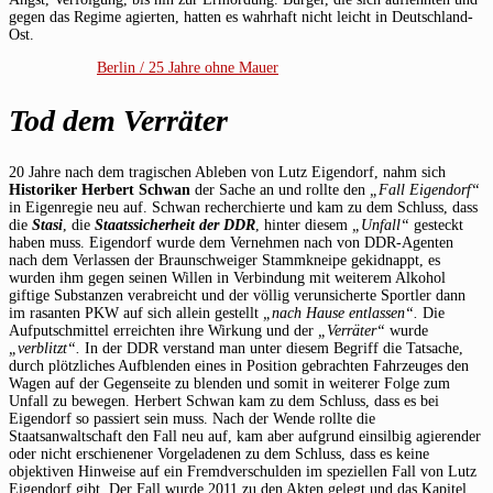
gegen das Regime agierten, hatten es wahrhaft nicht leicht in Deutschland-
Ost.
Berlin / 25 Jahre ohne Mauer
Tod dem Verräter
20 Jahre nach dem tragischen Ableben von Lutz Eigendorf, nahm sich
Historiker Herbert Schwan
der Sache an und rollte den
„Fall Eigendorf“
in Eigenregie neu auf. Schwan recherchierte und kam zu dem Schluss, dass
die
Stasi
, die
Staatssicherheit der DDR
, hinter diesem
„Unfall“
gesteckt
haben muss. Eigendorf wurde dem Vernehmen nach von DDR-Agenten
nach dem Verlassen der Braunschweiger Stammkneipe gekidnappt, es
wurden ihm gegen seinen Willen in Verbindung mit weiterem Alkohol
giftige Substanzen verabreicht und der völlig verunsicherte Sportler dann
im rasanten PKW auf sich allein gestellt
„nach Hause entlassen“.
Die
Aufputschmittel erreichten ihre Wirkung und der
„Verräter“
wurde
„verblitzt“.
In der DDR verstand man unter diesem Begriff die Tatsache,
durch plötzliches Aufblenden eines in Position gebrachten Fahrzeuges den
Wagen auf der Gegenseite zu blenden und somit in weiterer Folge zum
Unfall zu bewegen. Herbert Schwan kam zu dem Schluss, dass es bei
Eigendorf so passiert sein muss. Nach der Wende rollte die
Staatsanwaltschaft den Fall neu auf, kam aber aufgrund einsilbig agierender
oder nicht erschienener Vorgeladenen zu dem Schluss, dass es keine
objektiven Hinweise auf ein Fremdverschulden im speziellen Fall von Lutz
Eigendorf gibt. Der Fall wurde 2011 zu den Akten gelegt und das Kapitel