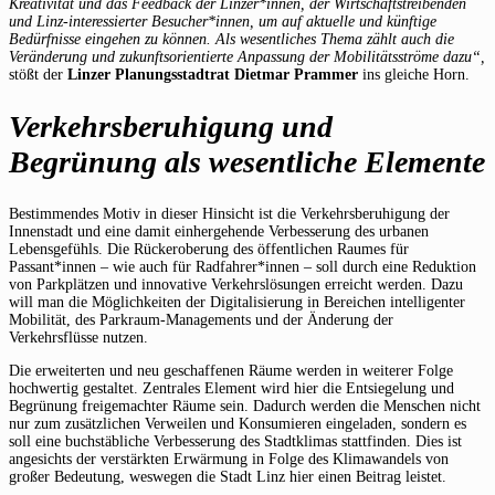
Kreativität und das Feedback der Linzer*innen, der Wirtschaftstreibenden
und Linz-interessierter Besucher*innen, um auf aktuelle und künftige
Bedürfnisse eingehen zu können. Als wesentliches Thema zählt auch die
Veränderung und zukunftsorientierte Anpassung der Mobilitätsströme dazu“,
stößt der
Linzer Planungsstadtrat Dietmar Prammer
ins gleiche Horn.
Verkehrsberuhigung und
Begrünung als wesentliche Elemente
Bestimmendes Motiv in dieser Hinsicht ist die Verkehrsberuhigung der
Innenstadt und eine damit einhergehende Verbesserung des urbanen
Lebensgefühls. Die Rückeroberung des öffentlichen Raumes für
Passant*innen – wie auch für Radfahrer*innen – soll durch eine Reduktion
von Parkplätzen und innovative Verkehrslösungen erreicht werden. Dazu
will man die Möglichkeiten der Digitalisierung in Bereichen intelligenter
Mobilität, des Parkraum-Managements und der Änderung der
Verkehrsflüsse nutzen.
Die erweiterten und neu geschaffenen Räume werden in weiterer Folge
hochwertig gestaltet. Zentrales Element wird hier die Entsiegelung und
Begrünung freigemachter Räume sein. Dadurch werden die Menschen nicht
nur zum zusätzlichen Verweilen und Konsumieren eingeladen, sondern es
soll eine buchstäbliche Verbesserung des Stadtklimas stattfinden. Dies ist
angesichts der verstärkten Erwärmung in Folge des Klimawandels von
großer Bedeutung, weswegen die Stadt Linz hier einen Beitrag leistet.