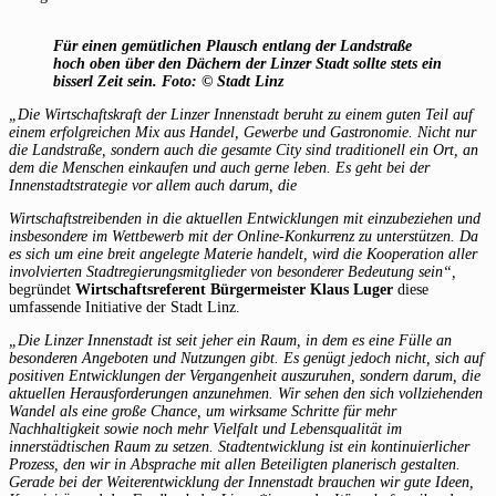
Für einen gemütlichen Plausch entlang der Landstraße
hoch oben über den Dächern der Linzer Stadt sollte stets ein
bisserl Zeit sein. Foto: © Stadt Linz
„Die Wirtschaftskraft der Linzer Innenstadt beruht zu einem guten Teil auf
einem erfolgreichen Mix aus Handel, Gewerbe und Gastronomie. Nicht nur
die Landstraße,
sondern auch die gesamte City sind traditionell ein Ort, an
dem die Menschen einkaufen
und auch gerne leben. Es geht bei der
Innenstadtstrategie vor allem auch darum, die
Wirtschaftstreibenden in die aktuellen Entwicklungen mit einzubeziehen und
insbesondere im Wettbewerb mit der Online-Konkurrenz zu unterstützen. Da
es sich um eine breit angelegte Materie handelt, wird die Kooperation aller
involvierten Stadtregierungsmitglieder von besonderer Bedeutung sein“,
begründet
Wirtschaftsreferent Bürgermeister Klaus Luger
diese
umfassende Initiative der Stadt Linz.
„Die Linzer Innenstadt ist seit jeher ein Raum, in dem es eine Fülle an
besonderen Angeboten und Nutzungen gibt. Es genügt jedoch nicht, sich auf
positiven Entwicklungen der Vergangenheit auszuruhen, sondern darum, die
aktuellen Herausforderungen anzunehmen. Wir sehen den sich vollziehenden
Wandel als eine große Chance, um wirksame Schritte für mehr
Nachhaltigkeit sowie noch mehr Vielfalt und Lebensqualität im
innerstädtischen Raum zu setzen. Stadtentwicklung ist ein kontinuierlicher
Prozess, den wir in Absprache mit allen Beteiligten planerisch gestalten.
Gerade bei der Weiterentwicklung der Innenstadt brauchen wir gute Ideen,