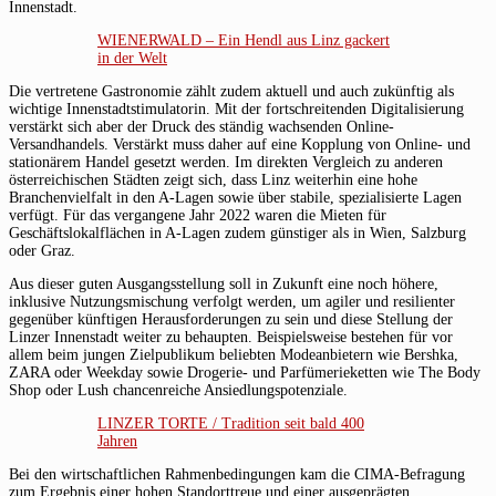
Innenstadt.
WIENERWALD – Ein Hendl aus Linz gackert
in der Welt
Die vertretene Gastronomie zählt zudem aktuell und auch zukünftig als
wichtige Innenstadtstimulatorin. Mit der fortschreitenden Digitalisierung
verstärkt sich aber der Druck des ständig wachsenden Online-
Versandhandels. Verstärkt muss daher auf eine Kopplung von Online- und
stationärem Handel gesetzt werden. Im direkten Vergleich zu anderen
österreichischen Städten zeigt sich, dass Linz weiterhin eine hohe
Branchenvielfalt in den A-Lagen sowie über stabile, spezialisierte Lagen
verfügt. Für das vergangene Jahr 2022 waren die Mieten für
Geschäftslokalflächen in A-Lagen zudem günstiger als in Wien, Salzburg
oder Graz.
Aus dieser guten Ausgangsstellung soll in Zukunft eine noch höhere,
inklusive Nutzungsmischung verfolgt werden, um agiler und resilienter
gegenüber künftigen Herausforderungen zu sein und diese Stellung der
Linzer Innenstadt weiter zu behaupten. Beispielsweise bestehen für vor
allem beim jungen Zielpublikum beliebten Modeanbietern wie Bershka,
ZARA oder Weekday sowie Drogerie- und Parfümerieketten wie The Body
Shop oder Lush chancenreiche Ansiedlungspotenziale.
LINZER TORTE / Tradition seit bald 400
Jahren
Bei den wirtschaftlichen Rahmenbedingungen kam die CIMA-Befragung
zum Ergebnis einer hohen Standorttreue und einer ausgeprägten