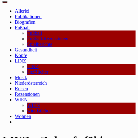
Main
Menu
Allerlei
Publikationen
Biografien
Fußball
Fußball
Fußball-Rezensionen
Spielberichte
Gesundheit
Köpfe
LINZ
LINZ
linzBücher
Musik
Niederösterreich
Reisen
Rezensionen
WIEN
WIEN
wienBücher
Wohnen