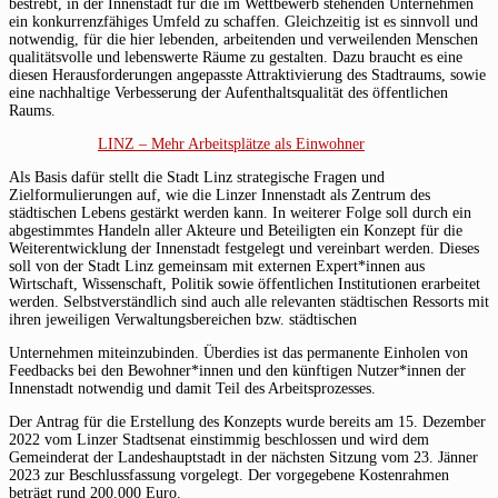
bestrebt, in der Innenstadt für die im Wettbewerb stehenden Unternehmen
ein konkurrenzfähiges Umfeld zu schaffen. Gleichzeitig ist es sinnvoll und
notwendig, für die hier lebenden, arbeitenden und verweilenden Menschen
qualitätsvolle und lebenswerte Räume zu gestalten. Dazu braucht es eine
diesen Herausforderungen angepasste Attraktivierung des Stadtraums, sowie
eine nachhaltige Verbesserung der Aufenthaltsqualität des öffentlichen
Raums.
LINZ – Mehr Arbeitsplätze als Einwohner
Als Basis dafür stellt die Stadt Linz strategische Fragen und
Zielformulierungen auf, wie die Linzer Innenstadt als Zentrum des
städtischen Lebens gestärkt werden kann. In weiterer Folge soll durch ein
abgestimmtes Handeln aller Akteure und Beteiligten ein Konzept für die
Weiterentwicklung der Innenstadt festgelegt und vereinbart werden. Dieses
soll von der Stadt Linz gemeinsam mit externen Expert*innen aus
Wirtschaft, Wissenschaft, Politik sowie öffentlichen Institutionen erarbeitet
werden. Selbstverständlich sind auch alle relevanten städtischen Ressorts mit
ihren jeweiligen Verwaltungsbereichen bzw. städtischen
Unternehmen miteinzubinden. Überdies ist das permanente Einholen von
Feedbacks bei den Bewohner*innen und den künftigen Nutzer*innen der
Innenstadt notwendig und damit Teil des Arbeitsprozesses.
Der Antrag für die Erstellung des Konzepts wurde bereits am 15. Dezember
2022 vom Linzer Stadtsenat einstimmig beschlossen und wird dem
Gemeinderat der Landeshauptstadt in der nächsten Sitzung vom 23. Jänner
2023 zur Beschlussfassung vorgelegt. Der vorgegebene Kostenrahmen
beträgt rund 200.000 Euro.