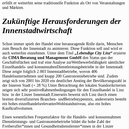
erfüllt er weiterhin seine traditionelle Funktion als Ort von Veranstaltungen
und Märkten.
Zukünftige Herausforderungen der
Innenstadtwirtschaft
Schon immer spielt der Handel eine herausragende Rolle darin, Menschen
zum Besuch der Innenstadt zu animieren. Diese Funktion soll und wird er
auch weiterhin einnehmen. Unter dem Titel
„Lebendige City Linz“
eruierte
die
CIMA Beratung und Management GmbH
den Status quo der
Geschäftsflächen und traf eine Analyse zurWettbewerbsfähigkeit sämtlicher
Einzelhandels- und konsumnahenDienstleistungsbetriebe in der Innenstadt.
Diese zeigte folglich 2.003 Innenstadtbetriebe, wovon 406
Handelsunternehmen und knapp 200 Gastronomiebetriebe sind. Zudem
zeigt sich von 2001 bis 2020 ein deutlicher Anstieg der Bevölkerungszahl in
der Inneren Stadt (+ 28 %).Unter Betrachtung der lokalen Standortkriterien
zeigen sich sehr positiveRahmenbedingungen für den Einzelhandel in Linz
bzw. in der Linzer Innenstadt.Einerseits beweist sich Linz durch einen
breiten diversifizierten Branchen- undBetriebstypenmix, andererseits besteht
ein hohes einzelhandelsrelevantesWohlstandsniveau, also ein hohes
Kaufkraftvolumen.
Einen wesentlichen Frequenzfaktor für die Handels- und konsumnahmen
Dienstleistungs- und Gastronomiebetriebe bildet die hohe Zahl der
Freiberufler*innen und Gesundheitsdienstleister*innen in der Linzer