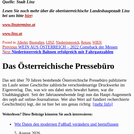
Quelle: Stadt Linz
Lesen Sie noch mehr über die oberösterreichische Landeshauptstadt Linz
bei uns bitte
hier
:
www.linztermine.at
www.linz.at
Posted in:
Allerlei
,
Biografien
,
LINZ
,
Niederösterreich
,
Reisen
,
WIEN
.
Beitragsnavigation
Previous
Previous
WEIN AUS ÖSTERREICH – 2022 Comeback der Messen
Next
post:
Next
Niederösterreich Bahnen erfolgreich mit Fahrgastzahlen
post:
Das Österreichische Pressebüro
Das seit über 70 Jahren bestehende Österreichische Pressebüro publizierte
im Laufe seiner Geschichte zahlreiche verschiedenartige Druckwerke im
Eigenverlag. Das, was wir uns dabei stets bewahrt hatten, war die
Unabhängigkeit. Seit der Jahrtausendwende liegt nun das Haupt-Augenmerk
des oepb auf online-Journalismus. Wer also Wert auf fundiert recherchierte
Geschichte(n) legt, der ist hier bei uns genau richtig.
[mehr Info]
Weiterlesen? Diese Beiträge könnten Sie auch interessieren:
Wie Daten den modernen Fußball verändern und beeinflussen
5. August 2026