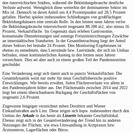
den österreichischen Städten, während die Bekleidungsbranche deutliche
Verluste aufweist. Wenngleich diese weiterhin der dominanteste Sektor im
Mix ist. Dennoch ist deren Anteil um 4,4 Prozentpunkte auf 28,5 Prozent
gefallen. Hierbei spielen insbesondere Schließungen von großflächigen
Bekleidungshäusern eine zentrale Rolle. In den letzten neun Jahren verlor
die Bekleidungsbranche österreichweit insgesamt 88.200 m2, also minus 16
Prozent, Verkaufsfläche. Im Gegensatz dazu erleben Gastronomie,
konsumnahe Dienstleistungen und sonstige Freizeiteinrichtungen Zuwächse
an innerstädtischen Standorten. In der Gesamtbetrachtung liegt der Anteil
dieses Sektors bei beinahe 24 Prozent. Den Monitoring-Ergebnissen ist
ebenso zu entnehmen, dass Leerstände bzw. Leerstände, die sich im Umbau
befinden, einen kontinuierlichen Anstieg in den letzten neun Jahren
verzeichnen. Dies sei aber auch zu einem großen Teil der Pandemiezeiten
geschuldet.
Eine Veränderung zeigt sich damit auch in puncto Verkaufsflächen. Die
Gesamtdynamik weist nur mehr für neun Geschäftsbereiche positive
Entwicklungen. Wie bereits erwähnt, fielen Flächenverluste vor allem in
den Pandemiejahren höher aus. Der Flächensaldo zwischen 2014 und 2022
liegt bei einem überschaubaren Rückgang der Geschäftsflächen von
insgesamt 2,6 Prozent.
Zugewinne hingegen verzeichnet neben Dornbirn und Wiener
Einkaufsstraßen auch Linz. Diese zeigen sich bspw. insbesondere durch den
Umbau der
Arkade
in das heute als
Linzerie
bekannte Geschäftslokal.
Ebenso zeigt sich in der Gesamtveränderung der Trend hin zu anderen
Nutzungen der Flächen, wie etwa Umwandlung in Arztpraxen bzw.
Ärztezentren, Lagerflächen oder Büros.