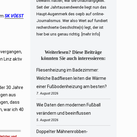
bewahrt hatten, war die Unabhängigkeit.
Seit der Jahrtausendwende liegt nun das
Haupt-Augenmerk des oepb auf online-
dem
SK VÖEST
Journalismus. Wer also Wert auf fundiert
recherchierte Geschichte(n) legt, der ist
hier bei uns genau richtig.
[mehr Info]
 vergangen,
Weiterlesen? Diese Beiträge
könnten Sie auch interessieren:
n Linz aktiv
Fliesenheizung im Badezimmer:
Welche Badfliesen leiten die Wärme
einer Fußbodenheizung am besten?
der 30 Jahre
7. August 2026
egen aus
agen, dass
Wie Daten den modernen Fußball
n, war ich 40
verändern und beeinflussen
5. August 2026
Doppelter Mähnenrobben-
letzter und