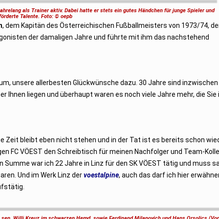
hrelang als Trainer aktiv. Dabei hatte er stets ein gutes Händchen für junge Spieler und
förderte Talente. Foto: © oepb
h
, dem Kapitän des Österreichischen Fußballmeisters von 1973/74, 
gonisten der damaligen Jahre und führte mit ihm das nachstehend
äum, unsere allerbesten Glückwünsche dazu. 30 Jahre sind inzwischen
 Ihnen liegen und überhaupt waren es noch viele Jahre mehr, die Sie i
e Zeit bleibt eben nicht stehen und in der Tat ist es bereits schon wie
tigen FC VÖEST den Schreibtisch für meinen Nachfolger und Team-Koll
 In Summe war ich 22 Jahre in Linz für den SK VÖEST tätig und muss s
aren. Und im Werk Linz der
voestalpine
, auch das darf ich hier erwähne
fstätig.
 sen. Willi Kreuz im schwarzen Hemd, sowie Ferdinand Milanovich und Hans Orsolics (Vor