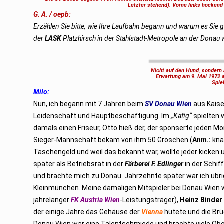
Letzter stehend). Vorne links hocken
G. A. / oepb:
Erzählen Sie bitte, wie Ihre Laufbahn begann und warum es Si
der
LASK
Platzhirsch in der Stahlstadt-Metropole an der Donau 
Nicht auf den Hund, sondern 
Erwartung am 9. Mai 1972 
Spiel
Milo:
Nun, ich begann mit 7 Jahren beim
SV Donau Wien
aus Kaise
Leidenschaft und Hauptbeschäftigung. Im
„Käfig“
spielten 
damals einen Friseur, Otto hieß der, der sponserte jeden 
Sieger-Mannschaft bekam von ihm 50 Groschen (
Anm.:
kna
Taschengeld und weil das bekannt war, wollte jeder kicken 
später als Betriebsrat in der
Färberei F. Edlinger
in der Schif
und brachte mich zu Donau. Jahrzehnte später war ich übrige
Kleinmünchen. Meine damaligen Mitspieler bei Donau Wien
jahrelanger
FK Austria Wien
-Leistungsträger),
Heinz Binder
der einige Jahre das Gehäuse der
Vienna
hütete und die Br
Donau Wien war eine Talentschmiede und brachte viele Obe