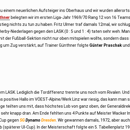
einem neuerlichen Aufsteiger ins Oberhaus und wir wurden allerorts 
thner
belegten wir im ersten Liga-Jahr 1969/70 Rang 12 von 16 Teams.
stieg nichts zu tun zu haben. Fritz Ulmer traf damals 12mal, wir schl
Derby-Niederlagen gegen den LASK (0 : 5 und 1 : 4) taten sehr weh. Ma
t der Fußball-Sektion nicht nur oben mitspielen wollte, sondern das
g um Zug verstärkt, auf Trainer Günthner folgte
Günter Praschak
und
em LASK. Lediglich die Tordifferenz trennte uns noch vom Rivalen. Und 
s positive Hallo im VÖEST-Alpine/Werk Linz war riesig, das kann man s
ge teilten uns mit, dass höchstes Lob von ganz oben, der Generaldirek
sehr knapp dran. Am Ende fehlten uns 4 Punkte auf Meister Wacker In
a-Cup gegen
SG
Dynamo
Dresden
. Wir gewannen damals, 1972, aber auch
päterer UI-Cup). In der Meisterschaft folgte ein 5. Tabellenplatz 19