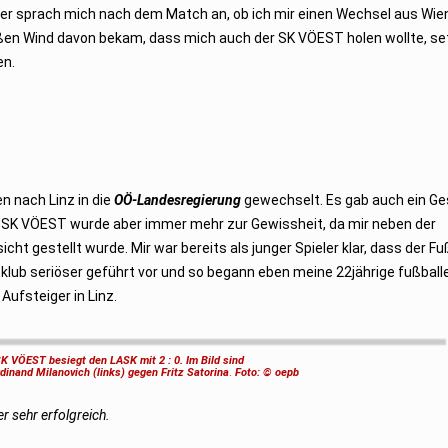
auner sprach mich nach dem Match an, ob ich mir einen Wechsel aus Wie
ißen Wind davon bekam, dass mich auch der SK VÖEST holen wollte, se
en.
n nach Linz in die
OÖ-Landesregierung
gewechselt. Es gab auch ein Ge
 SK VÖEST wurde aber immer mehr zur Gewissheit, da mir neben der
cht gestellt wurde. Mir war bereits als junger Spieler klar, dass der Fu
klub seriöser geführt vor und so begann eben meine 22jährige fußball
ufsteiger in Linz.
K VÖEST besiegt den LASK mit 2 : 0. Im Bild sind
rdinand Milanovich (links) gegen Fritz Satorina
.
Foto: © oepb
r sehr erfolgreich.