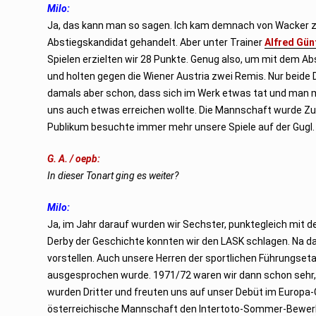
Milo:
Ja, das kann man so sagen. Ich kam demnach von Wacker zu 
Abstiegskandidat gehandelt. Aber unter Trainer
Alfred Gün
Spielen erzielten wir 28 Punkte. Genug also, um mit dem Ab
und holten gegen die Wiener Austria zwei Remis. Nur beide 
damals aber schon, dass sich im Werk etwas tat und man mi
uns auch etwas erreichen wollte. Die Mannschaft wurde Zu
Publikum besuchte immer mehr unsere Spiele auf der Gugl.
G. A. / oepb:
In dieser Tonart ging es weiter?
Milo:
Ja, im Jahr darauf wurden wir Sechster, punktegleich mit d
Derby der Geschichte konnten wir den LASK schlagen. Na da
vorstellen. Auch unsere Herren der sportlichen Führungseta
ausgesprochen wurde. 1971/72 waren wir dann schon sehr, 
wurden Dritter und freuten uns auf unser Debüt im Europ
österreichische Mannschaft den Intertoto-Sommer-Bewerb (s