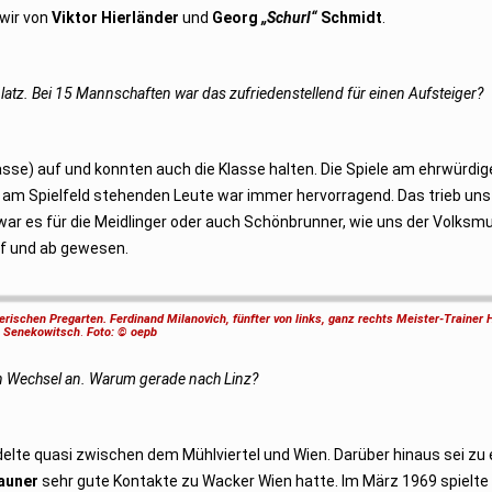
 wir von
Viktor Hierländer
und
Georg
„Schurl“
Schmidt
.
latz. Bei 15 Mannschaften war das zufriedenstellend für einen Aufsteiger?
klasse) auf und konnten auch die Klasse halten. Die Spiele am ehrwürdi
 am Spielfeld stehenden Leute war immer hervorragend. Das trieb uns
r war es für die Meidlinger oder auch Schönbrunner, wie uns der Volksm
uf und ab gewesen.
erischen Pregarten. Ferdinand Milanovich, fünfter von links, ganz rechts Meister-Trainer
Senekowitsch
.
Foto: © oepb
en Wechsel an. Warum gerade nach Linz?
elte quasi zwischen dem Mühlviertel und Wien. Darüber hinaus sei zu
auner
sehr gute Kontakte zu Wacker Wien hatte. Im März 1969 spielte