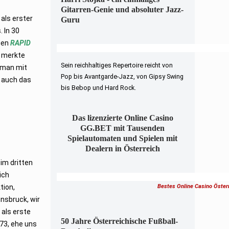
Gitarren-Genie und absoluter Jazz-
als erster
Guru
 In 30
ugen
RAPID
n merkte
Sein reichhaltiges Repertoire reicht von
s man mit
Pop bis Avantgarde-Jazz, von Gipsy Swing
 auch das
bis Bebop und Hard Rock.
Das lizenzierte Online Casino
GG.BET mit Tausenden
Spielautomaten und Spielen mit
Dealern in Österreich
im dritten
ich
tion,
Bestes Online Casino Öster
nsbruck, wir
 als erste
50 Jahre Österreichische Fußball-
73, ehe uns