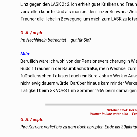
Linz gegen den LASK 2 : 2. Ich erhielt gute Kritiken und Tr
vorstellen könnte. Und als man bei den Linzer Schwarz-We
Trauner alle Hebel in Bewegung, um mich zum LASK zu lots
G. A. / oepb:
Im Nachhinein betrachtet – gut für Sie?
Milo:
Beruflich wäre ich wohl von der Pensionsversicherung in Wie
Rudolf Trauner in der Baumbachstraße, mein Wechsel zum
fußballerischen Tätigkeit auch ein Büro-Job im Werk in Aussi
nicht ewig dauern würde. Darüber hinaus kam mir der Werks
Tätigkeit beim SK VÖEST im Sommer 1969 beim damaligen A
Oktober 1974: Der S
Wiener in Linz unter sich – Fe
G. A. / oepb:
Ihre Karriere verlief bis zu dem doch abrupten Ende als 30jährige