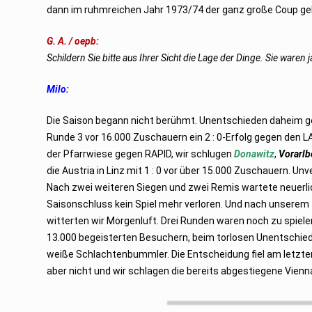
dann im ruhmreichen Jahr 1973/74 der ganz große Coup ge
G. A. / oepb:
Schildern Sie bitte aus Ihrer Sicht die Lage der Dinge. Sie waren
Milo:
Die Saison begann nicht berühmt. Unentschieden daheim 
Runde 3 vor 16.000 Zuschauern ein 2 : 0-Erfolg gegen den
der Pfarrwiese gegen RAPID, wir schlugen
Donawitz
,
Vorarlb
die Austria in Linz mit 1 : 0 vor über 15.000 Zuschauern. Un
Nach zwei weiteren Siegen und zwei Remis wartete neuerlich
Saisonschluss kein Spiel mehr verloren. Und nach unserem T
witterten wir Morgenluft. Drei Runden waren noch zu spielen
13.000 begeisterten Besuchern, beim torlosen Unentschi
weiße Schlachtenbummler. Die Entscheidung fiel am letzten S
aber nicht und wir schlagen die bereits abgestiegene Vien