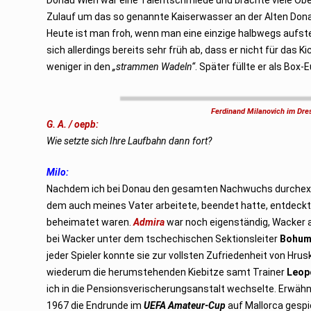
Zulauf um das so genannte Kaiserwasser an der Alten Don
Heute ist man froh, wenn man eine einzige halbwegs aufst
sich allerdings bereits sehr früh ab, dass er nicht für das 
weniger in den
„strammen Wadeln“
. Später füllte er als Box
Ferdinand Milanovich im Dre
G. A. / oepb:
Wie setzte sich Ihre Laufbahn dann fort?
Milo:
Nachdem ich bei Donau den gesamten Nachwuchs durchexerz
dem auch meines Vater arbeitete, beendet hatte, entdeck
beheimatet waren.
Admira
war noch eigenständig, Wacker au
bei Wacker unter dem tschechischen Sektionsleiter
Bohum
jeder Spieler konnte sie zur vollsten Zufriedenheit von H
wiederum die herumstehenden Kiebitze samt Trainer
Leop
ich in die Pensionsverischerungsanstalt wechselte. Erwähn
1967 die Endrunde im
UEFA Amateur-Cup
auf Mallorca gesp