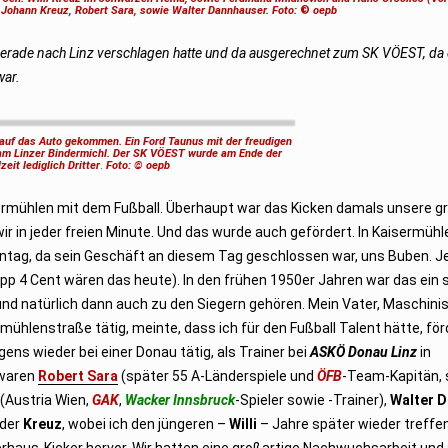
d Johann Kreuz, Robert Sara, sowie Walter Dannhauser. Foto:
©
oepb
e gerade nach Linz verschlagen hatte und da ausgerechnet zum SK VÖEST, d
war.
auf das Auto gekommen. Ein Ford Taunus mit der freudigen
am Linzer Bindermichl. Der SK VÖEST wurde am Ende der
zeit lediglich Dritter
.
Foto: © oepb
rmühlen mit dem Fußball. Überhaupt war das Kicken damals unsere g
wir in jeder freien Minute. Und das wurde auch gefördert. In Kaisermüh
Montag, da sein Geschäft an diesem Tag geschlossen war, uns Buben. J
pp 4 Cent wären das heute). In den frühen 1950er Jahren war das ein
und natürlich dann auch zu den Siegern gehören. Mein Vater, Maschini
fmühlenstraße tätig, meinte, dass ich für den Fußball Talent hätte, fö
ns wieder bei einer Donau tätig, als Trainer bei
ASKÖ Donau Linz
in
 waren
Robert Sara
(später 55 A-Länderspiele und
ÖFB
-Team-Kapitän, 
(Austria Wien,
GAK
,
Wacker Innsbruck
-Spieler sowie -Trainer),
Walter 
üder
Kreuz
, wobei ich den jüngeren –
Willi
– Jahre später wieder treffen
rhaus-Kicker hervor. Wir hatten eine großartige Nachwuchsarbeit und