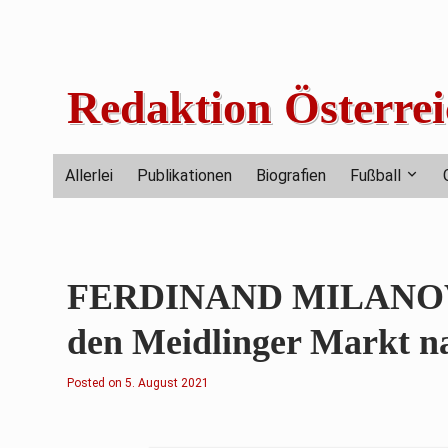
Skip
to
content
Redaktion Österrei
Allerlei
Publikationen
Biografien
Fußball
FERDINAND MILANOVIC
den Meidlinger Markt na
Posted on
5
5. August 2021
.
A
u
g
u