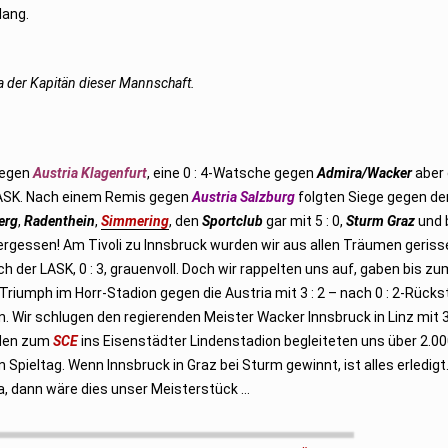
lang.
 ja der Kapitän dieser Mannschaft.
gegen
Austria Klagenfurt
, eine 0 : 4-Watsche gegen
Admira/Wacker
aber 
 LASK. Nach einem Remis gegen
Austria Salzburg
folgten Siege gegen de
erg
,
Radenthein
,
Simmering
, den
Sportclub
gar mit 5 : 0,
Sturm Graz
und 
vergessen! Am Tivoli zu Innsbruck wurden wir aus allen Träumen gerissen
 der LASK, 0 : 3, grauenvoll. Doch wir rappelten uns auf, gaben bis zu
riumph im Horr-Stadion gegen die Austria mit 3 : 2 – nach 0 : 2-Rück
. Wir schlugen den regierenden Meister Wacker Innsbruck in Linz mit 3 
eden zum
SCE
ins Eisenstädter Lindenstadion begleiteten uns über 2.00
pieltag. Wenn Innsbruck in Graz bei Sturm gewinnt, ist alles erledigt
na, dann wäre dies unser Meisterstück …