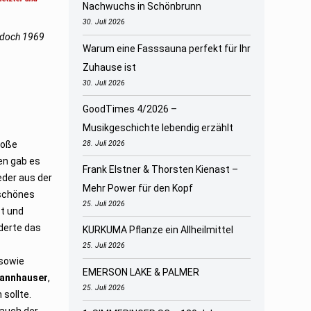
Nachwuchs in Schönbrunn
30. Juli 2026
a doch 1969
Warum eine Fasssauna perfekt für Ihr
Zuhause ist
30. Juli 2026
GoodTimes 4/2026 –
Musikgeschichte lebendig erzählt
roße
28. Juli 2026
len gab es
Frank Elstner & Thorsten Kienast –
eder aus der
Mehr Power für den Kopf
 schönes
25. Juli 2026
st und
rderte das
KURKUMA Pflanze ein Allheilmittel
25. Juli 2026
sowie
EMERSON LAKE & PALMER
Dannhauser
,
25. Juli 2026
 sollte.
 auch der