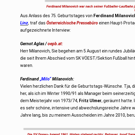
s
Ferdinand Milanovich war nach seiner Fußballer-Laufbahn ja
t
2
Aus Anlass des 75. Geburtstages von
Ferdinand Milanovic
0
2
Linz
, traf das
Österreichische Pressebüro
einen Haupt-Prota
1
aufgezeichnete Interview:
Gernot Aglas /
oepb.at:
Herr Milanovich, Sie begehen am 5 August ein rundes Jubil
die seit Ihrem Abschied vom SK VÖEST/Sektion Fußball hinter
waren.
Ferdinand
„Milo“
Milanovich:
Vielen herzlichen Dank für die Geburtstags-Wünsche. Tja, di
her, als ich im Winter 1990/91 als Manager beim seinerzei
dem Meisterjahr von 1973/74,
Fritz Ulmer
, geräumt hatte.
es sehr schöne, intensive und abwechslungsreiche Jahre w
Jahre lang, bis zu meinem Ausscheiden im Jahre 2010, beru
Die SV Donau-Jugend 1961. Hinten stehend rechts: Betreuer Josef Sara