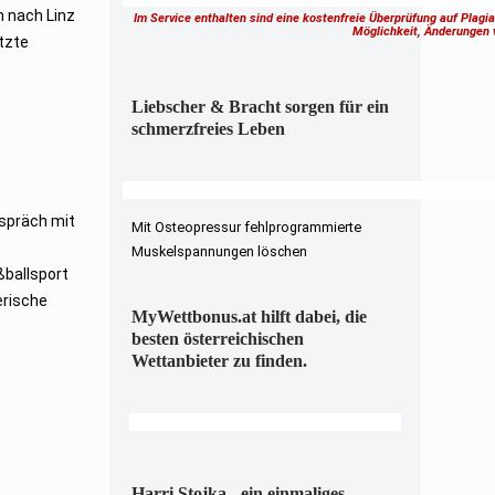
n nach Linz
Im Service enthalten sind eine kostenfreie Überprüfung auf Plagi
Möglichkeit, Änderungen
tzte
Liebscher & Bracht sorgen für ein
schmerzfreies Leben
spräch mit
Mit Osteopressur fehlprogrammierte
Muskelspannungen löschen
ßballsport
erische
MyWettbonus.at hilft dabei, die
besten österreichischen
Wettanbieter zu finden.
Harri Stojka - ein einmaliges