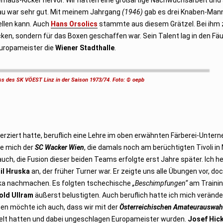
au war sehr gut. Mit meinem Jahrgang
(1946)
gab es drei Knaben-Man
ellen kann. Auch
Hans Orsolics
stammte aus diesem Grätzel. Bei ihm 
Kicken, sondern für das Boxen geschaffen war. Sein Talent lag in den F
-Europameister die
Wiener Stadthalle
.
ss des SK VÖEST Linz in der Saison 1973/74
.
Foto: © oepb
iert hatte, beruflich eine Lehre im oben erwähnten Färberei-Untern
te mich der
SC Wacker Wien
, die damals noch am berüchtigten Tivoli in 
ch, die Fusion dieser beiden Teams erfolgte erst Jahre später. Ich h
il Hruska
an, der früher Turner war. Er zeigte uns alle Übungen vor, do
ruska nachmachen. Es folgten tschechische
„Beschimpfungen“
am Trainin
old Ullram
äußerst belustigten. Auch beruflich hatte ich mich verände
en möchte ich auch, dass wir mit der
Österreichischen Amateurauswah
ielt hatten und dabei ungeschlagen Europameister wurden.
Josef Hic