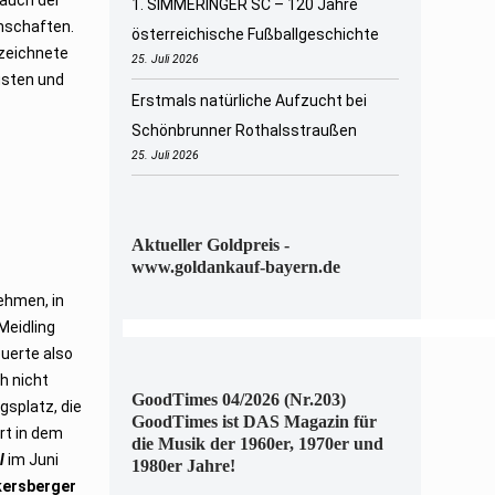
1. SIMMERINGER SC – 120 Jahre
nschaften.
österreichische Fußballgeschichte
zeichnete
25. Juli 2026
äusten und
Erstmals natürliche Aufzucht bei
Schönbrunner Rothalsstraußen
25. Juli 2026
Aktueller Goldpreis -
www.goldankauf-bayern.de
ehmen, in
Meidling
euerte also
ch nicht
GoodTimes 04/2026 (Nr.203)
gsplatz, die
GoodTimes ist DAS Magazin für
rt in dem
die Musik der 1960er, 1970er und
l
im Juni
1980er Jahre!
kersberger