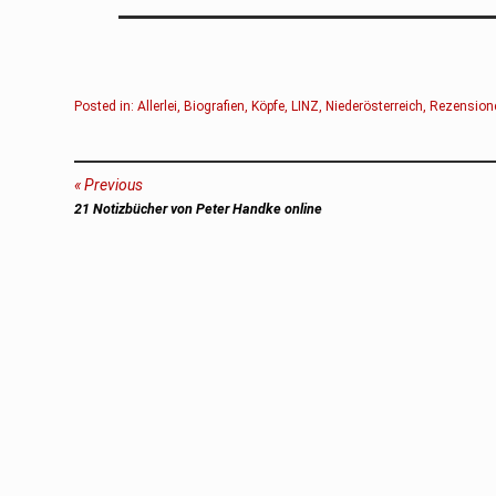
Posted in:
Allerlei
,
Biografien
,
Köpfe
,
LINZ
,
Niederösterreich
,
Rezension
Beitragsnavigation
Previous
Previous
21 Notizbücher von Peter Handke online
post: