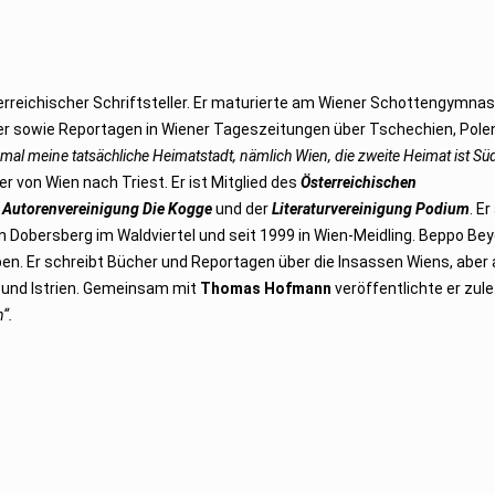
sterreichischer Schriftsteller. Er maturierte am Wiener Schottengymna
ücher sowie Reportagen in Wiener Tageszeitungen über Tschechien, Pole
nmal meine tatsächliche Heimatstadt, nämlich Wien, die zweite Heimat ist 
r von Wien nach Triest. Er ist Mitglied des
Österreichischen
r
Autorenvereinigung Die Kogge
und der
Literaturvereinigung Podium
. E
in Dobersberg im Waldviertel und seit 1999 in Wien-Meidling. Beppo Beye
ben. Er schreibt Bücher und Reportagen über die Insassen Wiens, aber
und Istrien. Gemeinsam mit
Thomas Hofmann
veröffentlichte er zule
“.