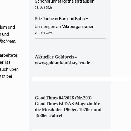
Schönbrunner Rothalsstraußen
25. Juli 2026
Sitzfläche in Bus und Bahn –
Unmengen an Mikroorganismen
sium und
23. Juli 2026
n und
Südböhmen,
r arbeitete
Aktueller Goldpreis -
rl ist
www.goldankauf-bayern.de
 auch über
tzt bei
GoodTimes 04/2026 (Nr.203)
GoodTimes ist DAS Magazin für
die Musik der 1960er, 1970er und
1980er Jahre!