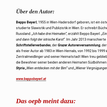
Über den Autor:
Beppo Beyerl
, 1955 in Wien-Hadersdorf geboren, ist ein ö
studierte Slawistik und Publizistik in Wien. Er schreibt B
Russland.
„Ich habe drei Heimaten“,
erzählt Beppo Bayerl.
„Ei
und dann folgt der istrische Karst“.
Im Jahr 2013 marschierte e
Schriftstellerverbandes
, der
Grazer Autorenversammlung
, de
als freier Autor ab 1983 in Wien-Hernals, von 1992 bis 1999 
Zentralmeidlinger und seiner Heimatstadt Wien treu geblie
die Bewohner seiner beiden anderen Heimaten Südböhmen 
Styria
„Wien entdecken mit der Bim“
und
„Wiener Vergnügungen
www.beppobeyerl.at
Das oepb meint dazu: