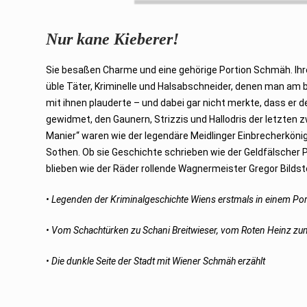
u
s
t
Nur kane Kieberer!
2
0
2
4
Sie besaßen Charme und eine gehörige Portion Schmäh. Ihre
üble Täter, Kriminelle und Halsabschneider, denen man 
mit ihnen plauderte – und dabei gar nicht merkte, dass er
gewidmet, den Gaunern, Strizzis und Hallodris der letzten 
Manier“ waren wie der legendäre Meidlinger Einbrecherkönig
Sothen. Ob sie Geschichte schrieben wie der Geldfälscher P
blieben wie der Räder rollende Wagnermeister Gregor Bildst
• Legenden der Kriminalgeschichte Wiens erstmals in einem Por
• Vom Schachtürken zu Schani Breitwieser, vom Roten Heinz 
• Die dunkle Seite der Stadt mit Wiener Schmäh erzählt