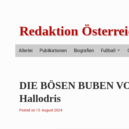
Skip
to
content
Redaktion Österrei
Allerlei
Publikationen
Biografien
Fußball
DIE BÖSEN BUBEN VON 
Hallodris
Posted on
1
13. August 2024
3
.
A
u
g