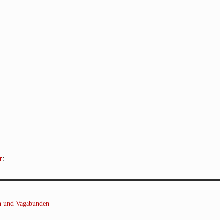
r
:
n und Vagabunden