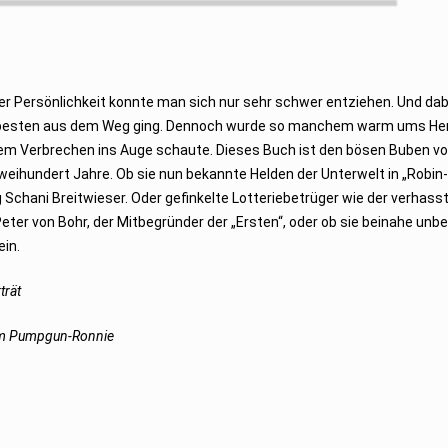
r Persönlichkeit konnte man sich nur sehr schwer entziehen. Und dab
am besten aus dem Weg ging. Dennoch wurde so manchem warm ums Her
 dem Verbrechen ins Auge schaute. Dieses Buch ist den bösen Buben v
zweihundert Jahre. Ob sie nun bekannte Helden der Unterwelt in „Robin
 Schani Breitwieser. Oder gefinkelte Lotteriebetrüger wie der verhass
eter von Bohr, der Mitbegründer der „Ersten“, oder ob sie beinahe unb
ein.
trät
zum Pumpgun-Ronnie