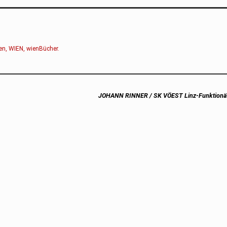
en
,
WIEN
,
wienBücher
.
Next
JOHANN RINNER / SK VÖEST Linz-Funktionär 
post: