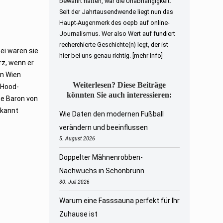
bewahrt hatten, war die Unabhängigkeit.
Seit der Jahrtausendwende liegt nun das
Haupt-Augenmerk des oepb auf online-
Journalismus. Wer also Wert auf fundiert
recherchierte Geschichte(n) legt, der ist
ei waren sie
hier bei uns genau richtig.
[mehr Info]
z, wenn er
on Wien
Weiterlesen? Diese Beiträge
-Hood-
könnten Sie auch interessieren:
te Baron von
ekannt
Wie Daten den modernen Fußball
verändern und beeinflussen
5. August 2026
Doppelter Mähnenrobben-
Nachwuchs in Schönbrunn
30. Juli 2026
Warum eine Fasssauna perfekt für Ihr
Zuhause ist