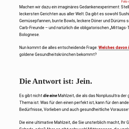
Foto
m
Machen wir dazu ein imaginäres Gedankenexperiment: Stelle
b
e
leckersten Gerichten aus aller Welt. Da gibt es sowohl Sus
r
2
Gemüsepfannen, bunte Bowls, leckere Döner und Dürüms sow
0
2
Carb-Freunde – und natürlich die obligatorischen „Mittags
5
Bolognese.
Nun kommt die alles entscheidende Frage:
Welches davon 
goldene Gesundheitskrönchen bekommt?
Die Antwort ist: Jein.
Es gibt nicht
die eine
Mahlzeit, die als das Nonplusultra der
Thema ist. Was für den einen perfekt ist, kann für den and
Bedürfnisse, Vorlieben und auch gesundheitliche Vorausse
Die eine ultimative Mahlzeit, die Sie unsterblich macht, Ihr 