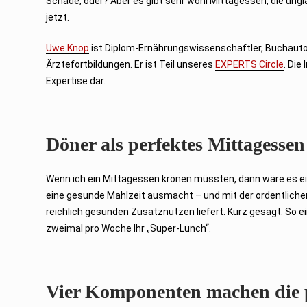
Schade, oder? Aber es gibt sehr wohl Mittagessen, die ungl
jetzt.
Uwe Knop
ist Diplom-Ernährungswissenschaftler, Buchauto
Ärztefortbildungen. Er ist Teil unseres
EXPERTS Circle
. Die
Expertise dar.
Döner als perfektes Mittagessen
Wenn ich ein Mittagessen krönen müssten, dann wäre es e
eine gesunde Mahlzeit ausmacht – und mit der ordentlichen
reichlich gesunden Zusatznutzen liefert. Kurz gesagt: So ei
zweimal pro Woche Ihr „Super-Lunch“.
Vier Komponenten machen die p