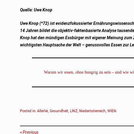
Quelle: Uwe Knop
Uwe Knop (*72) ist evidenzfokussierter Ernährungswissenschaf
14 Jahren bildet die objektiv-faktenbasierte Analyse tausen
Knop hat den mündigen Essbürger mit eigener Meinung zum Zie
wichtigsten Hauptsache der Welt – genussvolles Essen zur Le
Warum wir essen, ohne hungrig zu sein – und wie wir
Posted in:
Allerlei
,
Gesundheit
,
LINZ
,
Niederösterreich
,
WIEN
.
Beitragsnavigation
Previous