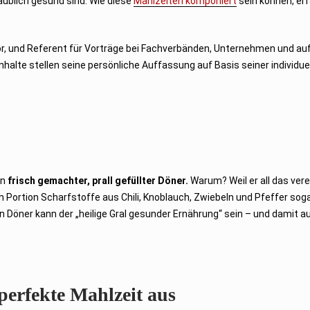
aublich gesund sind. Wie diese
Mahlzeiten komponiert
sein können, erf
r, und Referent für Vorträge bei Fachverbänden, Unternehmen und au
 Inhalte stellen seine persönliche Auffassung auf Basis seiner individue
in
frisch gemachter, prall gefüllter Döner.
Warum? Weil er all das vere
 Portion Scharfstoffe aus Chili, Knoblauch, Zwiebeln und Pfeffer sog
n Döner kann der „heilige Gral gesunder Ernährung“ sein – und damit au
erfekte Mahlzeit aus