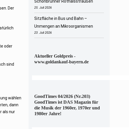
Schönbrunner Rothalsstraußen
sen. Der
25. Juli 2026
Sitzfläche in Bus und Bahn –
Unmengen an Mikroorganismen
atürlich
23. Juli 2026
te oder
Aktueller Goldpreis -
www.goldankauf-bayern.de
sch sind
GoodTimes 04/2026 (Nr.203)
chung wählen
GoodTimes ist DAS Magazin für
hten, dann
die Musik der 1960er, 1970er und
 als nur
1980er Jahre!