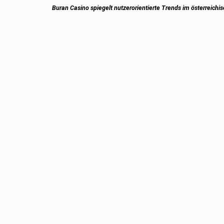
Next
Buran Casino spiegelt nutzerorientierte Trends im österreichi
post: