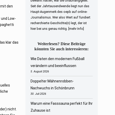
bewahrt hatten, war die Unabhängigkeit.
 mit den
Seit der Jahrtausendwende liegt nun das
Haupt-Augenmerk des oepb auf online-
Journalismus. Wer also Wert auf fundiert
r und Low-
recherchierte Geschichte(n) legt, der ist
Spaghetti
hier bei uns genau richtig.
[mehr Info]
das klar das
Weiterlesen? Diese Beiträge
könnten Sie auch interessieren:
Wie Daten den modernen Fußball
verändern und beeinflussen
5. August 2026
Doppelter Mähnenrobben-
duelles
Nachwuchs in Schönbrunn
liche
30. Juli 2026
Warum eine Fasssauna perfekt für Ihr
der) nicht.
Zuhause ist