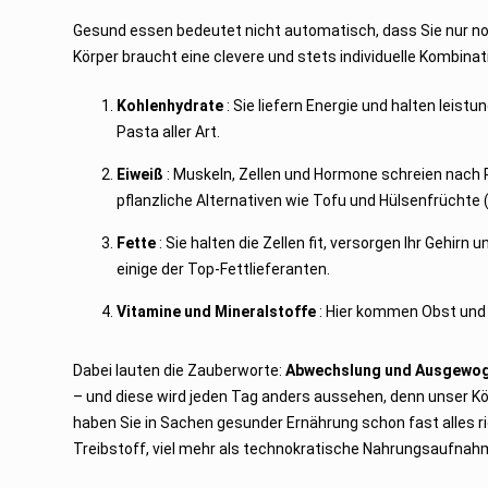
Gesund essen bedeutet nicht automatisch, dass Sie nur n
Körper braucht eine clevere und stets individuelle Kombin
Kohlenhydrate
: Sie liefern Energie und halten leist
Pasta aller Art.
Eiweiß
: Muskeln, Zellen und Hormone schreien nach Pr
pflanzliche Alternativen wie Tofu und Hülsenfrüchte
Fette
: Sie halten die Zellen fit, versorgen Ihr Gehir
einige der Top-Fettlieferanten.
Vitamine und Mineralstoffe
: Hier kommen Obst und G
Dabei lauten die Zauberworte:
Abwechslung
und
Ausgewog
– und diese wird jeden Tag anders aussehen, denn unser Kör
haben Sie in Sachen gesunder Ernährung schon fast alles r
Treibstoff, viel mehr als technokratische Nahrungsaufnah