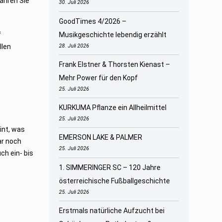
ahren Sie
30. Juli 2026
GoodTimes 4/2026 –
f
Musikgeschichte lebendig erzählt
llen
28. Juli 2026
Frank Elstner & Thorsten Kienast –
Mehr Power für den Kopf
25. Juli 2026
KURKUMA Pflanze ein Allheilmittel
25. Juli 2026
int, was
EMERSON LAKE & PALMER
ar noch
25. Juli 2026
ch ein- bis
1. SIMMERINGER SC – 120 Jahre
österreichische Fußballgeschichte
25. Juli 2026
Erstmals natürliche Aufzucht bei