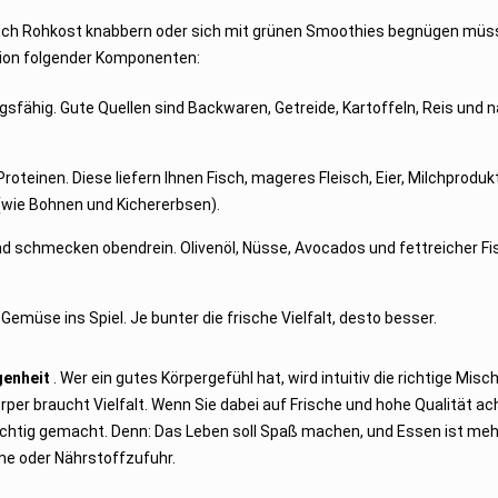
och Rohkost knabbern oder sich mit grünen Smoothies begnügen müs
ation folgender Komponenten:
ungsfähig. Gute Quellen sind Backwaren, Getreide, Kartoffeln, Reis und n
oteinen. Diese liefern Ihnen Fisch, mageres Fleisch, Eier, Milchproduk
 (wie Bohnen und Kichererbsen).
n und schmecken obendrein. Olivenöl, Nüsse, Avocados und fettreicher Fi
emüse ins Spiel. Je bunter die frische Vielfalt, desto besser.
enheit
. Wer ein gutes Körpergefühl hat, wird intuitiv die richtige Mis
per braucht Vielfalt. Wenn Sie dabei auf Frische und hohe Qualität ac
ichtig gemacht. Denn: Das Leben soll Spaß machen, und Essen ist mehr
me oder Nährstoffzufuhr.