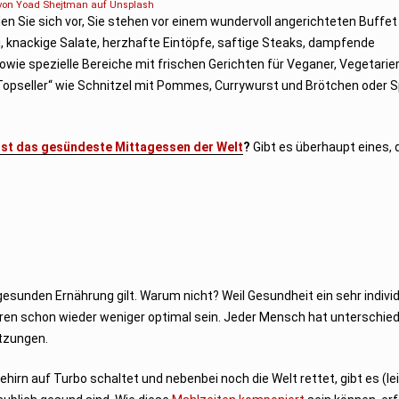
 von
Yoad Shejtman
auf
Unsplash
n Sie sich vor, Sie stehen vor einem wundervoll angerichteten Buffet
hi, knackige Salate, herzhafte Eintöpfe, saftige Steaks, dampfende
ie spezielle Bereiche mit frischen Gerichten für Veganer, Vegetarie
-Topseller“ wie Schnitzel mit Pommes, Currywurst und Brötchen oder 
ist das gesündeste Mittagessen der Welt
?
Gibt es überhaupt eines, 
 gesunden Ernährung gilt. Warum nicht? Weil Gesundheit ein sehr indivi
eren schon wieder weniger optimal sein. Jeder Mensch hat unterschied
tzungen.
Gehirn auf Turbo schaltet und nebenbei noch die Welt rettet, gibt es (lei