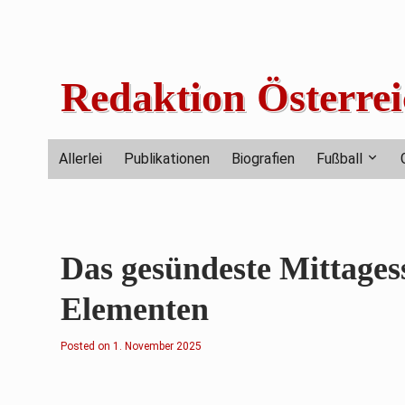
Skip
to
content
Redaktion Österrei
Allerlei
Publikationen
Biografien
Fußball
Das gesündeste Mittagess
Elementen
Posted on
1
1. November 2025
.
N
o
v
e