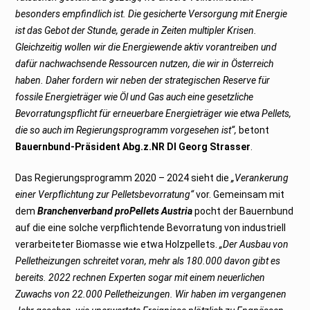
3
besonders empfindlich ist. Die gesicherte Versorgung mit Energie
ist das Gebot der Stunde, gerade in Zeiten multipler Krisen.
Gleichzeitig wollen wir die Energiewende aktiv vorantreiben und
dafür nachwachsende Ressourcen nutzen, die wir in Österreich
haben. Daher fordern wir neben der strategischen Reserve für
fossile Energieträger wie Öl und Gas auch eine gesetzliche
Bevorratungspflicht für erneuerbare Energieträger wie etwa Pellets,
die so auch im Regierungsprogramm vorgesehen ist“,
betont
Bauernbund-Präsident Abg.z.NR DI Georg Strasser
.
Das Regierungsprogramm 2020 – 2024 sieht die
„Verankerung
einer Verpflichtung zur Pelletsbevorratung“
vor. Gemeinsam mit
dem
Branchenverband proPellets Austria
pocht der Bauernbund
auf die eine solche verpflichtende Bevorratung von industriell
verarbeiteter Biomasse wie etwa Holzpellets.
„Der Ausbau von
Pelletheizungen schreitet voran, mehr als 180.000 davon gibt es
bereits. 2022 rechnen Experten sogar mit einem neuerlichen
Zuwachs von 22.000 Pelletheizungen. Wir haben im vergangenen