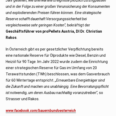
Jahr gesehen, wie unerwartete Ereignisse plötzlich zu Engpässen
und in der Folge zu einer großen Verunsicherung der Konsumenten
und explodierenden Preisen führen können. Eine strategische
Reserve schafft dauerhaft Versorgungssicherheit bei
vergleichsweise sehr geringen Kosten“,
bekräftigt der
Geschäftsführer von proPellets Austria, DI Dr. Christian
Rakos
.
In Österreich gibt es per gesetzlicher Verpflichtung bereits
eine nationale Reserve für Ölprodukte wie Diesel, Benzin und
Heizöl für 90 Tage. Im Jahr 2022 wurde zudem die Einrichtung
einer strategischen Reserve für Gas im Umfang von 20
Terawattstunden (TWh) beschlossen, was dem Gasverbrauch
für 60 Wintertage entspricht.
„Erneuerbare Energieträger sind
die Zukunft und machen uns unabhängig. Eine Bevorratungspflicht
ist notwendig, um deren Ausbau nachhaltig voranzutreiben“,
so
Strasser und Rakos.
www.facebook.com/bauernbundoesterreich