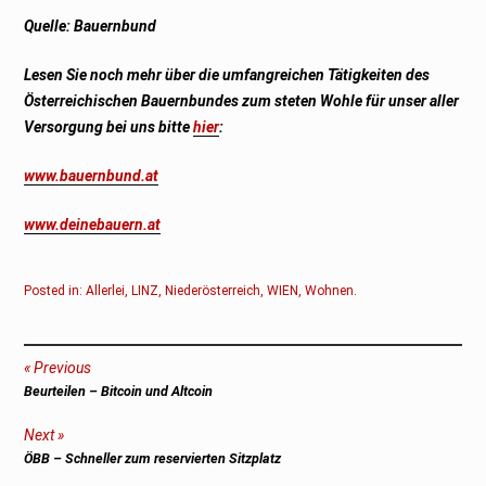
Quelle: Bauernbund
Lesen Sie noch mehr über die umfangreichen Tätigkeiten des
Österreichischen Bauernbundes zum steten Wohle für unser aller
Versorgung bei uns bitte
hier
:
www.bauernbund.at
www.deinebauern.at
Posted in:
Allerlei
,
LINZ
,
Niederösterreich
,
WIEN
,
Wohnen
.
Beitragsnavigation
Previous
Previous
Beurteilen – Bitcoin und Altcoin
post:
Next
Next
ÖBB – Schneller zum reservierten Sitzplatz
post: