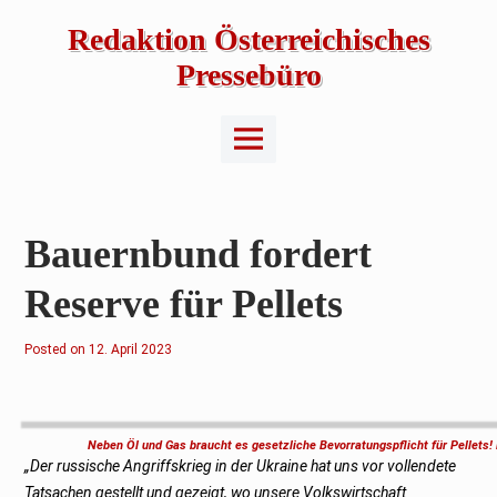
Skip
to
Redaktion Österreichisches
content
Pressebüro
Main
Menu
Bauernbund fordert
Reserve für Pellets
Posted on
1
12. April 2023
2
.
A
p
r
i
Neben Öl und Gas braucht es gesetzliche Bevorratungspflicht für Pellets
l
„Der russische Angriffskrieg in der Ukraine hat uns vor vollendete
2
0
Tatsachen gestellt und gezeigt, wo unsere Volkswirtschaft
2