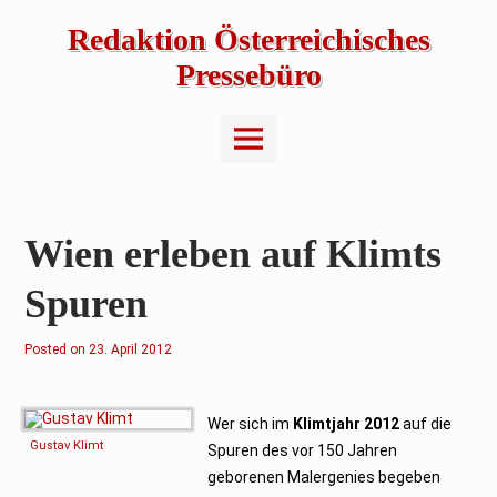
Skip
to
Redaktion Österreichisches
content
Pressebüro
Main
Menu
Wien erleben auf Klimts
Spuren
Posted on
2
23. April 2012
3
.
A
p
r
Wer sich im
Klimtjahr 2012
auf die
i
Gustav Klimt
Spuren des vor 150 Jahren
l
2
geborenen Malergenies begeben
0
1