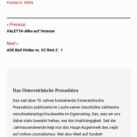
Posted in:
WIEN
.
Beitragsnavigation
Previous
Previous
VALETTA-Alles auf Terrasse
post:
Next
Next
ASK Bad Vöslau vs. SC Retz 2 : 1
post:
Das Österreichische Pressebüro
Das seit über 70 Jahren bestehende Österreichische
Pressebüro publizierte im Laufe seiner Geschichte zahlreiche
verschiedenartige Druckwerke im Eigenverlag. Das, was wir uns
dabei stets bewahrt hatten, war die Unabhängigkeit. Seit der
Jahrtausendwende liegt nun das Haupt-Augenmerk des oepb
auf online-Journalismus. Wer also Wert auf fundiert