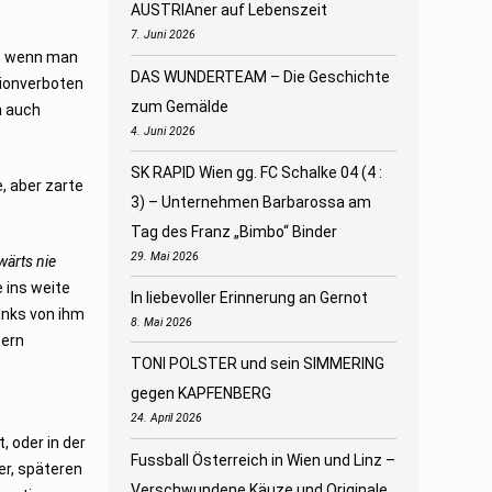
AUSTRIAner auf Lebenszeit
7. Juni 2026
r, wenn man
DAS WUNDERTEAM – Die Geschichte
dionverboten
zum Gemälde
n auch
4. Juni 2026
SK RAPID Wien gg. FC Schalke 04 (4 :
, aber zarte
3) – Unternehmen Barbarossa am
Tag des Franz „Bimbo“ Binder
29. Mai 2026
wärts nie
 ins weite
In liebevoller Erinnerung an Gernot
inks von ihm
8. Mai 2026
tern
TONI POLSTER und sein SIMMERING
gegen KAPFENBERG
24. April 2026
 oder in der
Fussball Österreich in Wien und Linz –
er, späteren
Verschwundene Käuze und Originale