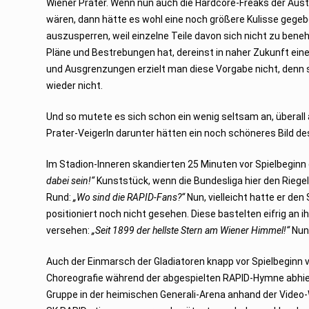
Wiener Prater. Wenn nun auch die Hardcore-Freaks der Aus
wären, dann hätte es wohl eine noch größere Kulisse gegebe
auszusperren, weil einzelne Teile davon sich nicht zu ben
Pläne und Bestrebungen hat, dereinst in naher Zukunft eine
und Ausgrenzungen erzielt man diese Vorgabe nicht, denn s
wieder nicht.
Und so mutete es sich schon ein wenig seltsam an, überall 
Prater-Veigerln darunter hätten ein noch schöneres Bild de
Im Stadion-Inneren skandierten 25 Minuten vor Spielbeginn 
dabei sein!“
Kunststück, wenn die Bundesliga hier den Riegel
Rund:
„Wo sind die RAPID-Fans?“
Nun, vielleicht hatte er de
positioniert noch nicht gesehen. Diese bastelten eifrig an
versehen:
„Seit 1899 der hellste Stern am Wiener Himmel!“
Nun 
Auch der Einmarsch der Gladiatoren knapp vor Spielbeginn ve
Choreografie während der abgespielten RAPID-Hymne abhiel
Gruppe in der heimischen Generali-Arena anhand der Video-W