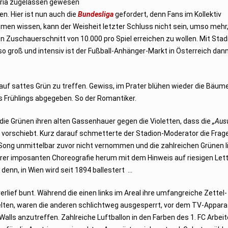
tria zugelassen gewesen
n. Hier ist nun auch die
Bundesliga
gefordert, denn Fans im Kollektiv
ehmen wissen, kann der Weisheit letzter Schluss nicht sein, umso meh
n Zuschauerschnitt von 10.000 pro Spiel erreichen zu wollen. Mit Sta
o groß und intensiv ist der Fußball-Anhänger-Markt in Österreich dan
auf sattes Grün zu treffen. Gewiss, im Prater blühen wieder die Bäume
s Frühlings abgegeben. So der Romantiker.
die Grünen ihren alten Gassenhauer gegen die Violetten, dass die
„Aus
 vorschiebt. Kurz darauf schmetterte der Stadion-Moderator die Frage
n Song unmittelbar zuvor nicht vernommen und die zahlreichen Grünen l
 ihrer imposanten Choreografie herum mit dem Hinweis auf riesigen Let
denn, in Wien wird seit 1894 ballestert …
rlief bunt. Während die einen links im Areal ihre umfangreiche Zettel-
ten, waren die anderen schlichtweg ausgesperrt, vor dem TV-Apparat,
alls anzutreffen. Zahlreiche Luftballon in den Farben des 1. FC Arbeit