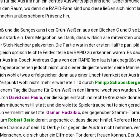
s für die Austria nun ein echtes Auswärtsspiel anstand. Gebetsmühle
in den Raum, wo denn die RAPID-Fans sind und diese ließen sich nicht 
ohnehin unübersehbare Präsenz hin.
oß und die Sangeskunst der Grün-Weißen aus den Blöcken C und D set
autstark ein. Dem Megaphon sei Dank, dass wirklich alle mitwirkten un
r Steh-Nachbar palaverten. Die Partie war in der ersten Hälfte pari, pl
gleich optisch leichte Feldvorteile bei RAPID zu erkennen waren. Es dau
er Austria-Coach Andreas Ogris von den RAPID´lern lautstark begrüßt 
n Angesprochenen jedoch nicht und dieser dirigierte weiter seine Manne
eich wohl etwas erfolgreicher, denn aus einer Unachtsamkeit der Aust
eitpunkt wohl nicht mehr erwartete 1 : 0 durch
Philipp Schobesberge
an jenem Tag die Bäume für Grün-Weiß in den Himmel wachsen würden. 
durch
David des Paula
, der die Kugel einfach ins rechte Kreuzeck donne
smäuschenstill statt und die violette Spielertraube hatte sich gera
nun vermehrt einsetzte.
Osman Hadzikic
, der gegenüber Stamm-Torh
raum
Robert Beric
derart ungeschickt, dass dieser hinfiel. Referee
Har
iese Chance auf sein 10. Derby-Tor gegen die Austria nicht nehmen, ve
e Menschen, die sich über ein Elfmeter-Tor derart freuen können. Der Ju