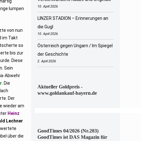
nartig
10. April 2026
lange lumpen
LINZER STADION – Erinnerungen an
die Gugl
zte von nun
10. April 2026
d im Takt
ätscherte so
Österreich gegen Ungarn / Im Spiegel
erte bis zur
der Geschichte
wurde. Diese
2. April 2026
n. Sein
ria-Abwehr
r
. Die
Aktueller Goldpreis -
Nach
www.goldankauf-bayern.de
rte. Der
de wieder am
üter
Heinz
ald Lechner
rwertete
GoodTimes 04/2026 (Nr.203)
bel über die
GoodTimes ist DAS Magazin für