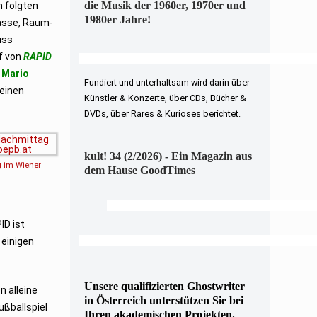
die Musik der 1960er, 1970er und
n folgten
1980er Jahre!
pässe, Raum-
uss
uf von
RAPID
r
Mario
Fundiert und unterhaltsam wird darin über
 einen
Künstler & Konzerte, über CDs, Bücher &
DVDs, über Rares & Kurioses berichtet.
kult! 34 (2/2026) - Ein Magazin aus
 im Wiener
dem Hause GoodTimes
ID ist
 einigen
Unsere qualifizierten Ghostwriter
 alleine
in Österreich unterstützen Sie bei
ßballspiel
Ihren akademischen Projekten.