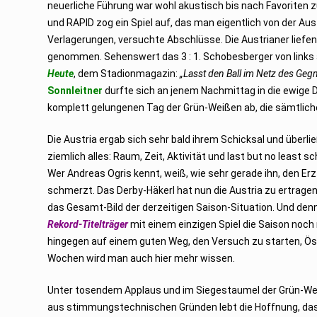
neuerliche Führung war wohl akustisch bis nach Favoriten z
und RAPID zog ein Spiel auf, das man eigentlich von der Au
Verlagerungen, versuchte Abschlüsse. Die Austrianer liefe
genommen. Sehenswert das 3 : 1. Schobesberger von links a
Heute
, dem Stadionmagazin:
„Lasst den Ball im Netz des Geg
Sonnleitner
durfte sich an jenem Nachmittag in die ewige D
komplett gelungenen Tag der Grün-Weißen ab, die sämtliche 
Die Austria ergab sich sehr bald ihrem Schicksal und überl
ziemlich alles: Raum, Zeit, Aktivität und last but no least s
Wer Andreas Ogris kennt, weiß, wie sehr gerade ihn, den Erz
schmerzt. Das Derby-Häkerl hat nun die Austria zu ertragen
das Gesamt-Bild der derzeitigen Saison-Situation. Und de
Rekord-Titelträger
mit einem einzigen Spiel die Saison noch 
hingegen auf einem guten Weg, den Versuch zu starten, Ö
Wochen wird man auch hier mehr wissen.
Unter tosendem Applaus und im Siegestaumel der Grün-Wei
aus stimmungstechnischen Gründen lebt die Hoffnung, dass