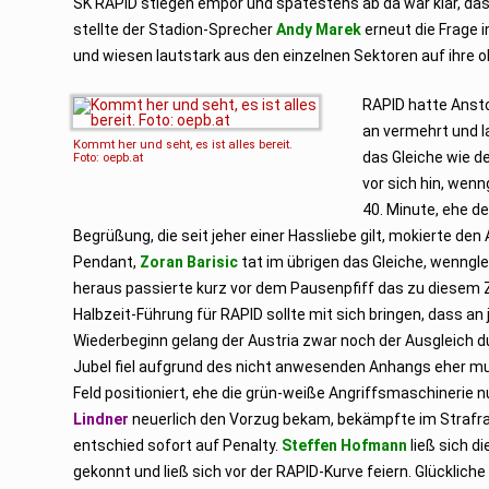
SK RAPID stiegen empor und spätestens ab da war klar, das
stellte der Stadion-Sprecher
Andy Marek
erneut die Frage 
und wiesen lautstark aus den einzelnen Sektoren auf ihre 
RAPID hatte Anst
an vermehrt und l
Kommt her und seht, es ist alles bereit.
das Gleiche wie de
Foto: oepb.at
vor sich hin, wenn
40. Minute, ehe d
Begrüßung, die seit jeher einer Hassliebe gilt, mokierte de
Pendant,
Zoran Barisic
tat im übrigen das Gleiche, wenngl
heraus passierte kurz vor dem Pausenpfiff das zu diesem Z
Halbzeit-Führung für RAPID sollte mit sich bringen, dass 
Wiederbeginn gelang der Austria zwar noch der Ausgleich 
Jubel fiel aufgrund des nicht anwesenden Anhangs eher muk
Feld positioniert, ehe die grün-weiße Angriffsmaschinerie 
Lindner
neuerlich den Vorzug bekam, bekämpfte im Straf
entschied sofort auf Penalty.
Steffen Hofmann
ließ sich d
gekonnt und ließ sich vor der RAPID-Kurve feiern. Glücklich