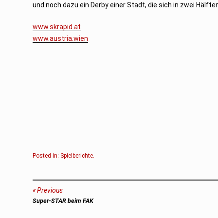
und noch dazu ein Derby einer Stadt, die sich in zwei Hälfte
www.skrapid.at
www.austria.wien
Posted in:
Spielberichte
.
Beitragsnavigation
Previous
Previous
Super-STAR beim FAK
post: