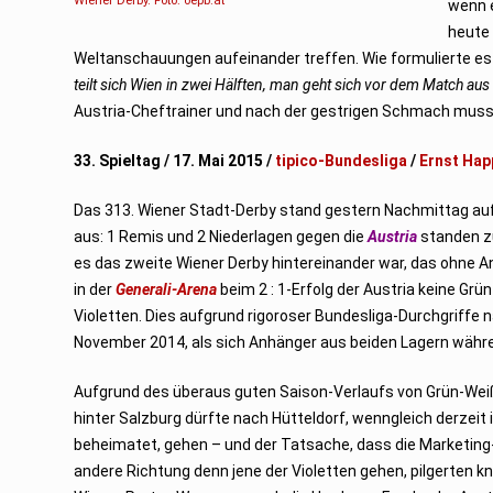
Wiener Derby. Foto: oepb.at
wenn 
5
heute 
Weltanschauungen aufeinander treffen. Wie formulierte es 
teilt sich Wien in zwei Hälften, man geht sich vor dem Match aus
Austria-Cheftrainer und nach der gestrigen Schmach muss n
33. Spieltag / 17. Mai 2015 /
tipico-Bundesliga
/
Ernst Hap
Das 313. Wiener Stadt-Derby stand gestern Nachmittag a
aus: 1 Remis und 2 Niederlagen gegen die
Austria
standen z
es das zweite Wiener Derby hintereinander war, das ohne
in der
Generali-Arena
beim 2 : 1-Erfolg der Austria keine Gr
Violetten. Dies aufgrund rigoroser Bundesliga-Durchgriffe 
November 2014, als sich Anhänger aus beiden Lagern währe
Aufgrund des überaus guten Saison-Verlaufs von Grün-Weiß
hinter Salzburg dürfte nach Hütteldorf, wenngleich derzeit 
beheimatet, gehen – und der Tatsache, dass die Marketing
andere Richtung denn jene der Violetten gehen, pilgerten k