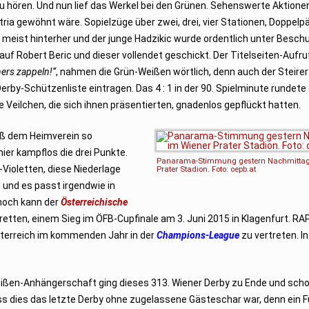
u hören. Und nun lief das Werkel bei den Grünen. Sehenswerte Aktione
stria gewöhnt wäre. Sopielzüge über zwei, drei, vier Stationen, Doppel
n meist hinterher und der junge Hadzikic wurde ordentlich unter Besch
uf Robert Beric und dieser vollendet geschickt. Der Titelseiten-Aufr
ners zappeln!“
, nahmen die Grün-Weißen wörtlich, denn auch der Steire
erby-Schützenliste eintragen. Das 4 : 1 in der 90. Spielminute rundete
Veilchen, die sich ihnen präsentierten, gnadenlos gepflückt hatten.
ieß dem Heimverein so
chier kampflos die drei Punkte.
Panarama-Stimmung gestern Nachmittag
-Violetten, diese Niederlage
Prater Stadion. Foto: oepb.at
 und es passt irgendwie in
nnoch kann der
Österreichische
retten, einem Sieg im ÖFB-Cupfinale am 3. Juni 2015 in Klagenfurt. RAP
sterreich im kommenden Jahr in der
Champions-League
zu vertreten. In
ßen-Anhängerschaft ging dieses 313. Wiener Derby zu Ende und schon
 dies das letzte Derby ohne zugelassene Gästeschar war, denn ein Fu