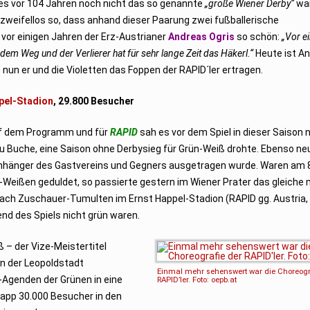
es vor 104 Jahren noch nicht das so genannte
„große Wiener Derby“
war
zweifellos so, dass anhand dieser Paarung zwei fußballerische
vor einigen Jahren der Erz-Austrianer
Andreas Ogris
so schön:
„Vor e
 dem Weg und der Verlierer hat für sehr lange Zeit das Häkerl.“
Heute ist An
un er und die Violetten das Foppen der RAPID´ler ertragen.
pel-Stadion
, 29.800 Besucher
uf dem Programm und für
RAPID
sah es vor dem Spiel in dieser Saison 
u Buche, eine Saison ohne Derbysieg für Grün-Weiß drohte. Ebenso neu
 Anhänger des Gastvereins und Gegners ausgetragen wurde. Waren am 
ün-Weißen geduldet, so passierte gestern im Wiener Prater das gleiche 
nach Zuschauer-Tumulten im Ernst Happel-Stadion (RAPID gg. Austria, 2
nd des Spiels nicht grün waren.
 – der Vize-Meistertitel
in der Leopoldstadt
Einmal mehr sehenswert war die Choreogr
-Agenden der Grünen in eine
RAPID’ler. Foto: oepb.at
napp 30.000 Besucher in den