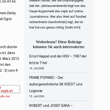
bewahrt hatten, war die Unabhängigkeit.
, so ist es
Seit der Jahrtausendwende liegt nun das
Haupt-Augenmerk des oepb auf online-
inem Derby
Journalismus. Wer also Wert auf fundiert
di Ogris
recherchierte Geschichte(n) legt, der ist
hier bei uns genau richtig.
[mehr Info]
Weiterlesen? Diese Beiträge
könnten Sie auch interessieren:
noch düster
 ist, dass
Ernst Happel und der HSV – 1987 der
8. März 2015
letzte Titel
mit den
14. Juli 2026
 : 3) vom 9.
FRANE POPARIC – Der
außergewöhnliche SK VÖEST Linz
Legionär
afie der
13. Juli 2026
ROBERT und JOSEF SARA –