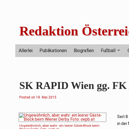
Skip
to
content
Redaktion Österrei
Allerlei
Publikationen
Biografien
Fußball
SK RAPID Wien gg. FK Au
Posted on
1
18. Mai 2015
8
.
M
a
i
Seit 8
2
in der
0
Ungewöhnlich, aber wahr: ein leerer Gäste-Block beim
1