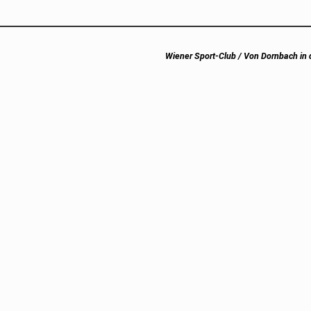
Next
Wiener Sport-Club / Von Dornbach in 
post: