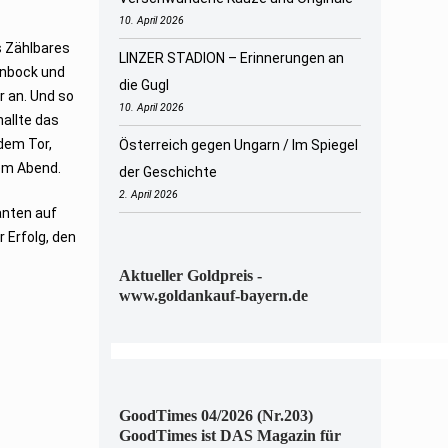
10. April 2026
s Zählbares
LINZER STADION – Erinnerungen an
enbock und
die Gugl
r an. Und so
10. April 2026
nallte das
dem Tor,
Österreich gegen Ungarn / Im Spiegel
sem Abend.
der Geschichte
2. April 2026
anten auf
 Erfolg, den
Aktueller Goldpreis -
www.goldankauf-bayern.de
GoodTimes 04/2026 (Nr.203)
GoodTimes ist DAS Magazin für