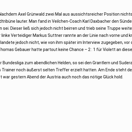
. Nachdem Axel Grünwald zwei Mal aus aussichtsreicher Position nicht
Südtribüne lauter. Man fand in Veilchen-Coach Karl Daxbacher den Sünd
sei. Dieser ließ sich jedoch nicht beirren und trieb seine Truppe weite
linke Verteidiger Markus Suttner rannte an der Linie nach vorne und k
landete jedoch nicht, wie von ihm später im Interview zugegeben, vor 
Thomas Gebauer hatte partout keine Chance – 2 : 1 für Violett an die
er Bundesliga zum abendlichen Helden, so sei den Grantlern und Suder
Trainer noch äußerst selten Treffer erzielt hatten. Am Ende steht der
 war gestern Abend der Austria auch noch das nötige Glück hold.