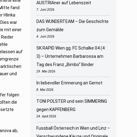
itelte eine
AUSTRIAner auf Lebenszeit
Mitte fand
7. Juni 2026
er Hlinka
DAS WUNDERTEAM – Die Geschichte
 Dies war
e mit einer
zum Gemälde
 Rieder
4. Juni 2026
ehle
SK RAPID Wien gg. FC Schalke 04 (4 :
gelassen auf
3) – Unternehmen Barbarossa am
raumgrenze
Tag des Franz „Bimbo“ Binder
 arktischen
29. Mai 2026
bauer und
In liebevoller Erinnerung an Gernot
8. Mai 2026
fer folgen
TONI POLSTER und sein SIMMERING
llten die
rsetzte
gegen KAPFENBERG
24. April 2026
Fussball Österreich in Wien und Linz –
sanova ab,
Verschwundene Käuze und Originale