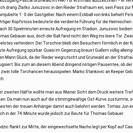
Neuzugang Pascal Grünwald im FAK-Tor erstmals auszeichnen – er vere
 drang Zlatko Junuzovic in den Rieder Strafraum ein, sein Pass zur 
umjubelte 1 : 0 der Gastgeber. Nach einem Eckball von links behielt Pet
htiger Kopfstoss bedeutete die verdiente Führung für die Heimischen.
ach 30 Spielminuten erneute Aufregung im Stadion. Junuzovic bedient
omas Gebauer aus, doch der Ball fand nicht den Weg ins leere Tor. Zwei
elstes verhindern. Der Torschrei blieb den Besuchern förmlich in der K
te Aufregung spürbar. Quasi im Gegenzug braust Guillem völlig allein
gen Mann Glück, da der Rieder wegrutscht und Grünwald an der Straf
ugsiert. Bis zum an diesem Abend dringend nötigen Pausentee, ob der
zwei tolle Torchancen herausspielen. Marko Stankovic an Keeper Ge
ch.
der zweiten Hälfte wollte man aus Wiener Sicht dem Druck weitere Tref
sen. Da man nun auch auf die stimmgewaltige Ost-Kurve zustürmte, so
uesten der treuen Anhänger damit auch belohnt werden. Tomas Jun e
uch in der 74. Minute wurde jedoch zur Beute für Thomas Gebauer.
Hadzic flankt zur Mitte, der eingewechselte Nacho legt per Kopf auf Ca