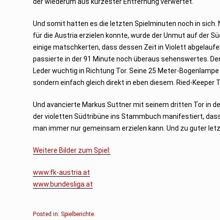
der wiederum aus kürzester Entfernung verwertet.
Und somit hatten es die letzten Spielminuten noch in sich
für die Austria erzielen konnte, wurde der Unmut auf der 
einige matschkerten, dass dessen Zeit in Violett abgelaufen 
passierte in der 91 Minute noch überaus sehenswertes. Der 
Leder wuchtig in Richtung Tor. Seine 25 Meter-Bogenlampe 
sondern einfach gleich direkt in eben diesem. Ried-Keeper 
Und avancierte Markus Suttner mit seinem dritten Tor in d
der violetten Südtribüne ins Stammbuch manifestiert, dass 
man immer nur gemeinsam erzielen kann. Und zu guter letzt
Weitere Bilder zum Spiel:
www.fk-austria.at
www.bundesliga.at
Posted in:
Spielberichte
.