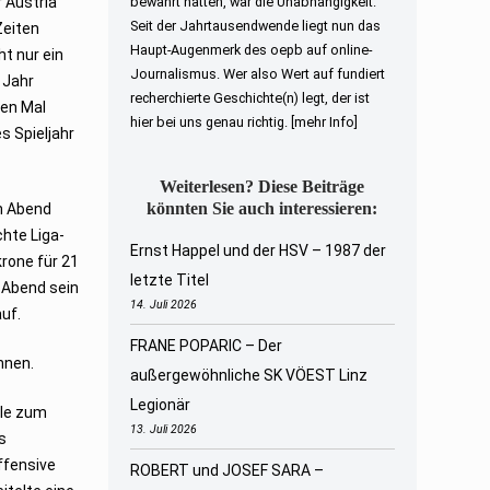
 Austria
bewahrt hatten, war die Unabhängigkeit.
Seit der Jahrtausendwende liegt nun das
Zeiten
Haupt-Augenmerk des oepb auf online-
t nur ein
Journalismus. Wer also Wert auf fundiert
 Jahr
recherchierte Geschichte(n) legt, der ist
ben Mal
hier bei uns genau richtig.
[mehr Info]
s Spieljahr
Weiterlesen? Diese Beiträge
könnten Sie auch interessieren:
n Abend
chte Liga-
Ernst Happel und der HSV – 1987 der
krone für 21
letzte Titel
n Abend sein
14. Juli 2026
auf.
FRANE POPARIC – Der
nnen.
außergewöhnliche SK VÖEST Linz
Legionär
lle zum
13. Juli 2026
s
ffensive
ROBERT und JOSEF SARA –