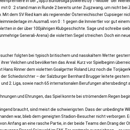
eimpremiere in der „tipp3 Bundesliga powered by T-Mobile“ der Wiener
 mit 0 : 2 stand man in Runde 2 bereits unter Zugzwang, um nicht bei 
. Mit dem SV Ried kam als regierender Österreichischer Cupsieger nich
imniederlage im Ausmaß von 0 : 1 gegen die Innviertler vor gut einem
letten in der über 100jährigen Klubgeschichte. Sage und schreibe sie
ehrige Generali-Arena) die violetten Segel streichen. Doch ein neue
esucher folgten bei typisch britischem und nasskaltem Wetter gester
ihrer Veilchen und bevölkerten das Areal. Kurz vor Spielbeginn überrei
t Hans Rinner dem violetten Goalgetter Roland Linz noch die Torjäger
e der Schiedsrichter – der Salzburger Bernhard Brugger leitete gester
. und 2. Liga, sowie nach 65 internationalen Berufungen altersbedingt 
chnungen und Ehrungen, das Spiel konnte bei strömendem Regen begi
ringend braucht, sind meist die schwierigsten. Dass der unbedingte Wi
rhanden war, blieb dem geneigten Stadion-Besucher nicht verborgen. E
 von Anfang an eine rasche Partie, in der beide Teams den Drang der O