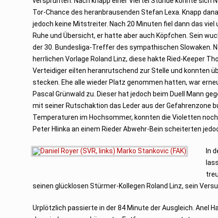
versprühten. Nach knapp einer Viertel Stunde konnte sich 
Tor-Chance des heranbrausenden Stefan Lexa. Knapp danach
jedoch keine Mitstreiter. Nach 20 Minuten fiel dann das viel 
Ruhe und Übersicht, er hatte aber auch Köpfchen. Sein wuc
der 30. Bundesliga-Treffer des sympathischen Slowaken. N
herrlichen Vorlage Roland Linz, diese hakte Ried-Keeper Th
Verteidiger eilten heranrutschend zur Stelle und konnten üb
stecken. Ehe alle wieder Platz genommen hatten, war erneu
Pascal Grünwald zu. Dieser hat jedoch beim Duell Mann ge
mit seiner Rutschaktion das Leder aus der Gefahrenzone b
Temperaturen im Hochsommer, konnten die Violetten noch 
Peter Hlinka an einem Rieder Abwehr-Bein scheiterten jedo
In 
las
tre
seinen glücklosen Stürmer-Kollegen Roland Linz, sein Vers
Urplötzlich passierte in der 84 Minute der Ausgleich. Anel 