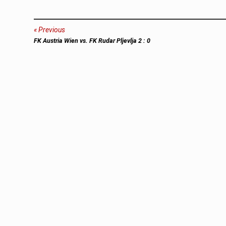
Beitragsnavigation
Previous
Previous
FK Austria Wien vs. FK Rudar Pljevlja 2 : 0
post: