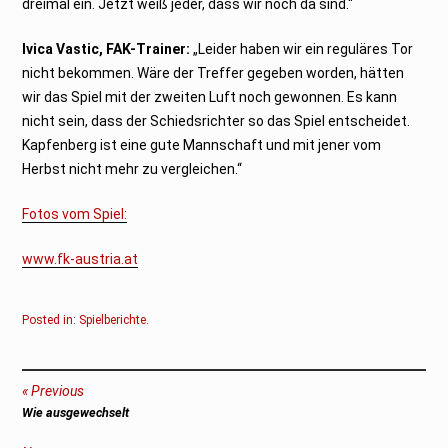
dreimal ein. Jetzt weiß jeder, dass wir noch da sind.“
Ivica Vastic, FAK-Trainer:
„Leider haben wir ein reguläres Tor
nicht bekommen. Wäre der Treffer gegeben worden, hätten
wir das Spiel mit der zweiten Luft noch gewonnen. Es kann
nicht sein, dass der Schiedsrichter so das Spiel entscheidet.
Kapfenberg ist eine gute Mannschaft und mit jener vom
Herbst nicht mehr zu vergleichen.“
Fotos vom Spiel:
www.fk-austria.at
Posted in:
Spielberichte
.
Beitragsnavigation
Previous
Previous
Wie ausgewechselt
post: