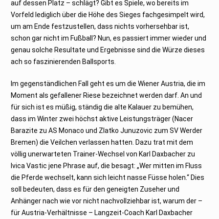
auf dessen Platz – schlägt? Gibt es Spiele, wo bereits im
Vorfeld lediglich über die Höhe des Sieges fachgesimpelt wird,
um am Ende festzustellen, dass nichts vorhersehbar ist,
schon gar nicht im Fußball? Nun, es passiert immer wieder und
genau solche Resultate und Ergebnisse sind die Würze dieses
ach so faszinierenden Ballsports.
Im gegenständlichen Fall geht es um die Wiener Austria, die im
Moment als gefallener Riese bezeichnet werden darf. An und
für sich ist es müßig, ständig die alte Kalauer zu bemühen,
dass im Winter zwei höchst aktive Leistungsträger (Nacer
Barazite zu AS Monaco und Zlatko Junuzovic zum SV Werder
Bremen) die Veilchen verlassen hatten. Dazu trat mit dem
völlig unerwarteten Trainer-Wechsel von Karl Daxbacher zu
Ivica Vastic jene Phrase auf, die besagt: „Wer mitten im Fluss
die Pferde wechselt, kann sich leicht nasse Füsse holen.“ Dies
soll bedeuten, dass es für den geneigten Zuseher und
Anhänger nach wie vor nicht nachvollziehbar ist, warum der –
für Austria-Verhältnisse – Langzeit-Coach Karl Daxbacher