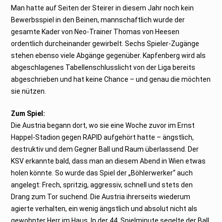
Man hatte auf Seiten der Steirer in diesem Jahr noch kein
Bewerbsspiel in den Beinen, mannschaftlich wurde der
gesamte Kader von Neo-Trainer Thomas von Heesen
ordentlich durcheinander gewirbelt. Sechs Spieler-Zugänge
stehen ebenso viele Abgänge gegenüber. Kapfenberg wird als
abgeschlagenes Tabellenschlusslicht von der Liga bereits
abgeschrieben und hat keine Chance – und genau die möchten
sie nützen.
Zum Spiel:
Die Austria begann dort, wo sie eine Woche zuvor im Ernst
Happel-Stadion gegen RAPID aufgehört hatte – ängstlich,
destruktiv und dem Gegner Ball und Raum überlassend. Der
KSV erkannte bald, dass man an diesem Abend in Wien etwas
holen könnte. So wurde das Spiel der „Böhlerwerker“ auch
angelegt: Frech, spritzig, aggressiv, schnell und stets den
Drang zum Tor suchend. Die Austria ihrerseits wiederum
agierte verhalten, ein wenig ängstlich und absolut nicht als
gewohnter Herr im Haus. In der 44. Spielminute segelte der Ball