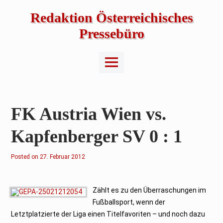
Skip
to
Redaktion Österreichisches
content
Pressebüro
Main
Menu
FK Austria Wien vs.
Kapfenberger SV 0 : 1
Posted on
1
27. Februar 2012
2
.
M
ä
r
Zählt es zu den Überraschungen im
z
Fußballsport, wenn der
2
0
Letztplatzierte der Liga einen Titelfavoriten – und noch dazu
2
1