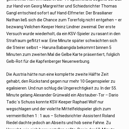
zur Hand von Georg Margreitter und Schiedsrichter Thomas
Gangl entschied sofort auf Hand-Elfmeter. Der Brasilianer
Nathan ließ sich die Chance zum Torerfolg nicht entgehen – er
bezwang Veilchen-Keeper Heinz Lindner zweimal. Der erste
Versuch wurde wiederholt, da ein KSV-Spieler zu rasant in den
Strafraum geflitzt war. Eine Minute später schwächten sich
die Steirer selbst – Haruna Babangida bekommt binnen 5
Minuten zum zweiten Mal die Gelbe Karte präsentiert, folglich
Gelb-Rot für die Kapfenberger Neuerwerbung.
Die Austria hätte nun eine komplette zweite Hälfte Zeit
gehabt, den Rückstand gegen nur mehr 10 Gegenspieler zu
egalisieren. Und nun schlug die Ungerechtigkeit zu. In der 55.
Minute gelang Alexander Grünwald ein Abstauber-Tor – Dario
Tadic´s Schuss konnte KSV-Keeper Raphael Wolf nur
wegschlagen und der violette Mittelfeldspieler glich zum
vermeintlichen 1 : 1 aus – Schiedsrichter-Assistent Roland
Riedel dachte jedoch an Abseits und hob seine Fahne. Zu