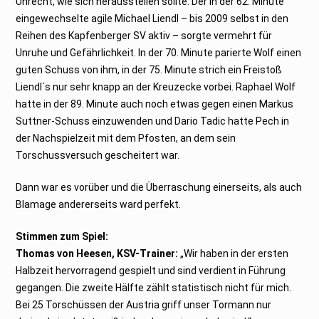
Unrecht, wie sich herausstellen sollte. Der in der 62. Minute
eingewechselte agile Michael Liendl – bis 2009 selbst in den
Reihen des Kapfenberger SV aktiv – sorgte vermehrt für
Unruhe und Gefährlichkeit. In der 70. Minute parierte Wolf einen
guten Schuss von ihm, in der 75. Minute strich ein Freistoß
Liendl´s nur sehr knapp an der Kreuzecke vorbei. Raphael Wolf
hatte in der 89. Minute auch noch etwas gegen einen Markus
Suttner-Schuss einzuwenden und Dario Tadic hatte Pech in
der Nachspielzeit mit dem Pfosten, an dem sein
Torschussversuch gescheitert war.
Dann war es vorüber und die Überraschung einerseits, als auch
Blamage andererseits ward perfekt.
Stimmen zum Spiel:
Thomas von Heesen, KSV-Trainer:
„Wir haben in der ersten
Halbzeit hervorragend gespielt und sind verdient in Führung
gegangen. Die zweite Hälfte zählt statistisch nicht für mich.
Bei 25 Torschüssen der Austria griff unser Tormann nur