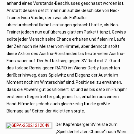
anhand eines Vorstands-Beschlusses geschasst worden ist.
Anstatt dessen setzt man nun auf die Geschicke von Neo-
Trainer Ivica Vastic, der zwar als Fußballer
überdurchschnittliche Leistungen gebracht hatte, als Neo-
Trainer jedoch nun auf überaus glattem Parkett tanzt. Gewiss
sollte jeder Mensch seine Chance erhalten und fielen im Laufe
der Zeit noch nie Meister vom Himmel, aber dennoch stößt
diese Aktion des Austria-Vorstandes bis heute vielen Austria-
Fans sauer auf. Der Auftaktsieg gegen SV Ried mit 2 : 0 und
das torlose Remis gegen RAPID im Wiener Derby täuschten
darüber hinweg, dass Spielwitz und Eleganz der Austria im
Moment noch im Winterschlaf sind. Positiv sei zu erwähnen,
dass die Abwehr gut positioniert ist und es bis dato im Frühjahr
erst einen Gegentreffer gab, jenes Tor, erhalten aus einem
Hand-Elfmeter, jedoch auch gleichzeitig für die größte
Blamage auf Seiten der Violetten sorgte.
Der Kapfenberger SV reiste zum
„Spiel der letzten Chance“ nach Wien.