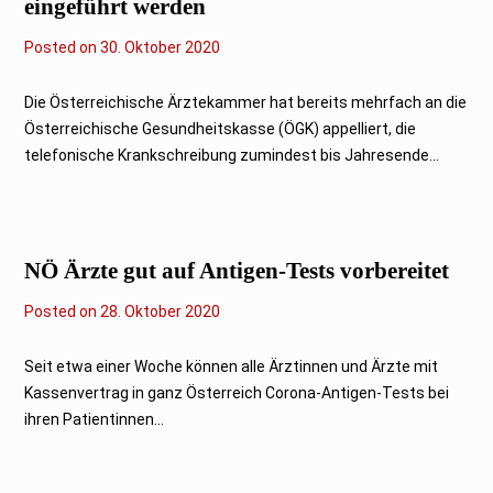
eingeführt werden
Posted on
3
30. Oktober 2020
0
.
O
Die Österreichische Ärztekammer hat bereits mehrfach an die
k
Österreichische Gesundheitskasse (ÖGK) appelliert, die
t
o
telefonische Krankschreibung zumindest bis Jahresende...
b
e
r
2
0
2
NÖ Ärzte gut auf Antigen-Tests vorbereitet
0
Posted on
2
28. Oktober 2020
9
.
O
Seit etwa einer Woche können alle Ärztinnen und Ärzte mit
k
Kassenvertrag in ganz Österreich Corona-Antigen-Tests bei
t
o
ihren Patientinnen...
b
e
r
2