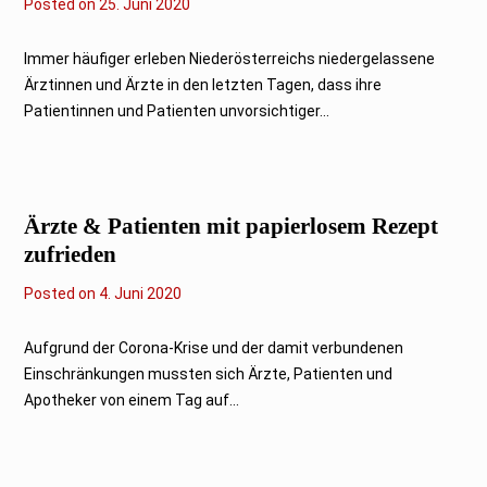
Posted on
2
25. Juni 2020
5
.
J
Immer häufiger erleben Niederösterreichs niedergelassene
u
Ärztinnen und Ärzte in den letzten Tagen, dass ihre
n
i
Patientinnen und Patienten unvorsichtiger...
2
0
2
0
Ärzte & Patienten mit papierlosem Rezept
zufrieden
Posted on
4. Juni 2020
Aufgrund der Corona-Krise und der damit verbundenen
Einschränkungen mussten sich Ärzte, Patienten und
Apotheker von einem Tag auf...