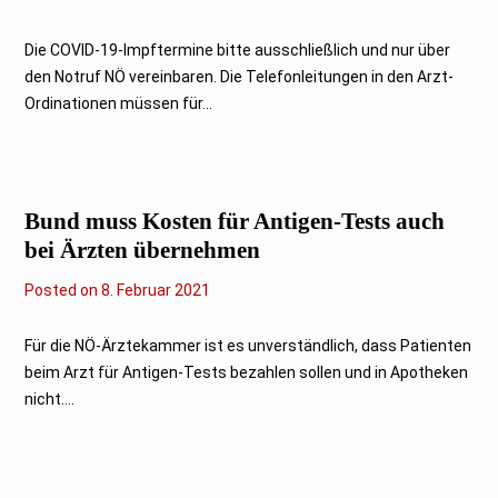
4
.
F
Die COVID-19-Impftermine bitte ausschließlich und nur über
e
den Notruf NÖ vereinbaren. Die Telefonleitungen in den Arzt-
b
r
Ordinationen müssen für...
u
a
r
2
0
2
Bund muss Kosten für Antigen-Tests auch
1
bei Ärzten übernehmen
Posted on
8
8. Februar 2021
.
F
e
Für die NÖ-Ärztekammer ist es unverständlich, dass Patienten
b
beim Arzt für Antigen-Tests bezahlen sollen und in Apotheken
r
u
nicht....
a
r
2
0
2