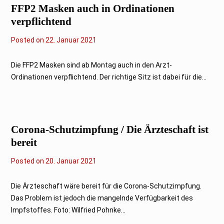
1
FFP2 Masken auch in Ordinationen
verpflichtend
Posted on
2
22. Januar 2021
2
.
J
Die FFP2 Masken sind ab Montag auch in den Arzt-
a
Ordinationen verpflichtend. Der richtige Sitz ist dabei für die...
n
u
a
r
2
0
Corona-Schutzimpfung / Die Ärzteschaft ist
2
1
bereit
Posted on
2
20. Januar 2021
0
.
J
Die Ärzteschaft wäre bereit für die Corona-Schutzimpfung.
a
Das Problem ist jedoch die mangelnde Verfügbarkeit des
n
u
Impfstoffes. Foto: Wilfried Pohnke...
a