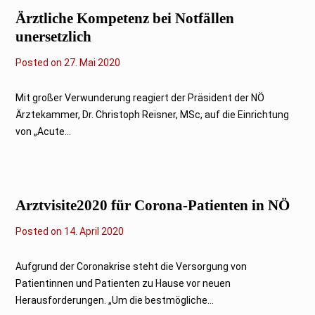
Ärztliche Kompetenz bei Notfällen
unersetzlich
Posted on
27. Mai 2020
Mit großer Verwunderung reagiert der Präsident der NÖ
Ärztekammer, Dr. Christoph Reisner, MSc, auf die Einrichtung
von „Acute...
Arztvisite2020 für Corona-Patienten in NÖ
Posted on
1
14. April 2020
4
.
A
Aufgrund der Coronakrise steht die Versorgung von
p
Patientinnen und Patienten zu Hause vor neuen
r
i
Herausforderungen. „Um die bestmögliche...
l