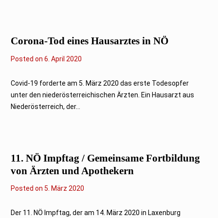
2
0
2
0
Corona-Tod eines Hausarztes in NÖ
Posted on
6
6. April 2020
.
A
p
Covid-19 forderte am 5. März 2020 das erste Todesopfer
r
unter den niederösterreichischen Ärzten. Ein Hausarzt aus
i
l
Niederösterreich, der...
2
0
2
0
11. NÖ Impftag / Gemeinsame Fortbildung
von Ärzten und Apothekern
Posted on
5. März 2020
Der 11. NÖ Impftag, der am 14. März 2020 in Laxenburg