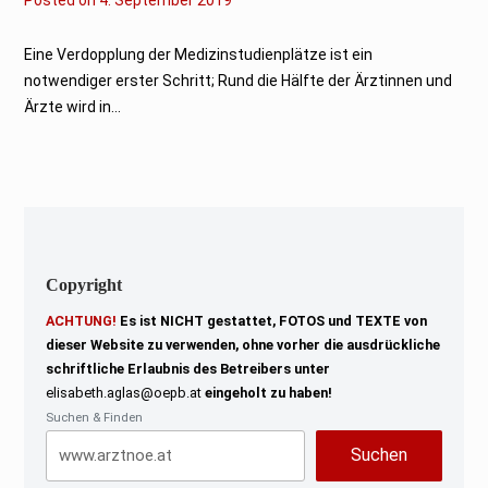
.
S
e
Eine Verdopplung der Medizinstudienplätze ist ein
p
notwendiger erster Schritt; Rund die Hälfte der Ärztinnen und
t
e
Ärzte wird in...
m
b
e
r
2
0
1
9
Copyright
ACHTUNG!
Es ist NICHT gestattet, FOTOS und TEXTE von
dieser Website zu verwenden, ohne vorher die ausdrückliche
schriftliche Erlaubnis des Betreibers unter
elisabeth.aglas@oepb.at
eingeholt zu haben!
Suchen & Finden
Suchen