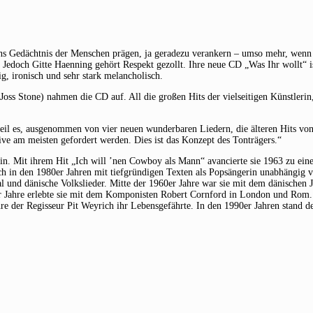
ns Gedächtnis der Menschen prägen, ja geradezu verankern – umso mehr, wenn
. Jedoch Gitte Haenning gehört Respekt gezollt. Ihre neue CD „Was Ihr wollt“ i
g, ironisch und sehr stark melancholisch.
s Stone) nahmen die CD auf. All die großen Hits der vielseitigen Künstlerin, 
eil es, ausgenommen von vier neuen wunderbaren Liedern, die älteren Hits von
live am meisten gefordert werden. Dies ist das Konzept des Tonträgers.“
in. Mit ihrem Hit „Ich will ’nen Cowboy als Mann“ avancierte sie 1963 zu eine
och in den 1980er Jahren mit tiefgründigen Texten als Popsängerin unabhängig 
al und dänische Volkslieder. Mitte der 1960er Jahre war sie mit dem dänischen 
er Jahre erlebte sie mit dem Komponisten Robert Cornford in London und Rom.
hre der Regisseur Pit Weyrich ihr Lebensgefährte. In den 1990er Jahren stand d