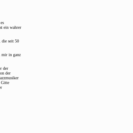
 es
st ein wahrer
die seit 50
 mir in ganz
r der
von der
Jazzmusiker
 Gitte
er