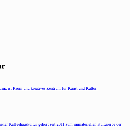
hr
Linz ist Raum und kreatives Zentrum für Kunst und Kultur.
Wiener Kaffeehauskultur gehört seit 2011 zum immateriellen Kulturerbe der