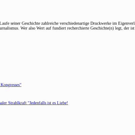
 Laufe seiner Geschichte zahlreiche verschiedenartige Druckwerke im Eigenverla
alismus. Wer also Wert auf fundiert recherchierte Geschichte(n) legt, der ist 
 Kongresses“
ler Strahlkraft “Jedenfalls ist es Liebe!