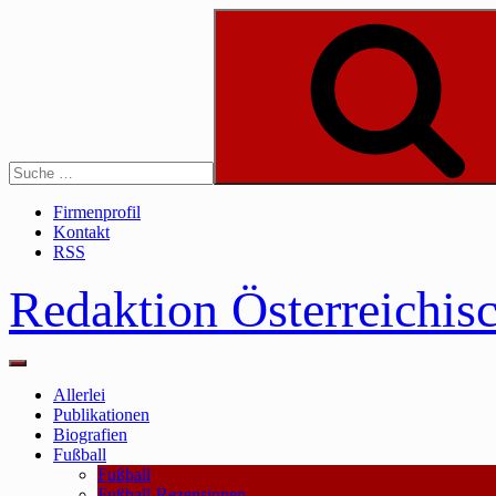
Skip
to
content
Suche
Firmenprofil
Kontakt
RSS
Redaktion Österreichis
Main
Menu
Allerlei
Publikationen
Biografien
Fußball
Fußball
Fußball-Rezensionen