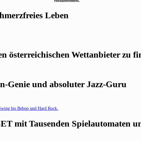
vorzunehmen.
chmerzfreies Leben
en österreichischen Wettanbieter zu fi
ren-Genie und absoluter Jazz-Guru
y Swing bis Bebop und Hard Rock.
BET mit Tausenden Spielautomaten und