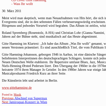
CD Cover Gitte Haenning
- Wass Ihr wollt
30. März 2011
Meist wird man skeptisch, wenn man Neuaufnahmen von Hits hört, die sich i
Evergreens sind, die in den seltensten Fällen verbesserungswürdig erscheinen
Hörgenuss und jedwedes Vorurteil wird begraben. Das Album ist zeitlos, witzi
Roland Spremberg (Rosenstolz, A-HA) und Christian Lohr (Gianna Nannini, Jos
Jahren auf der Bühne steht, sind musikalisch auf das Heute abgestimmt.
Gitte Haenning im Klartext: „Ich habe das Album „Was Ihr wollt“ genannt, w
neuen Versionen präsentiert. Es sind ausschließlich Titel, die vom Publikum 
Gitte Haenning-Johansson, geborgen 1946 in Aarhus, ist eine dänische Sänger
beliebtesten Interpretinnen des deutschsprachigen Schlagers, konnte sich jed
Neuen Deutschen Welle etablieren. Ihr Repertoire umfasst Blues, Jazz, Music
Niels-Henning Ørsted Pedersen liiert. Den Übergang der 1960er in die 1970
heiratete 1974 ihren Manager Jo Geistler. In den 1980er Jahren war einige Ja
Musicalproduzent Friedrich Kurz an ihrer Seite.
Die Künstlerin lebt und arbeitet in Berlin.
www.gittehaenning.de
Posted in:
Musik
.
Beitragsnavigation
Previous
Previous
Abschied von Supermax
Next
post:
Next
Jamiroquai-Konzert in Wien
post: