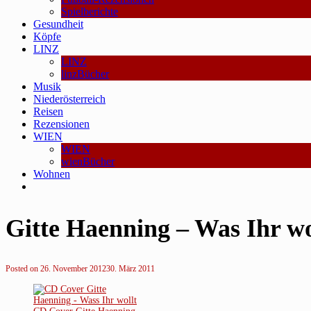
Spielberichte
Gesundheit
Köpfe
LINZ
LINZ
linzBücher
Musik
Niederösterreich
Reisen
Rezensionen
WIEN
WIEN
wienBücher
Wohnen
Gitte Haenning – Was Ihr wo
Posted on
26. November 2012
30. März 2011