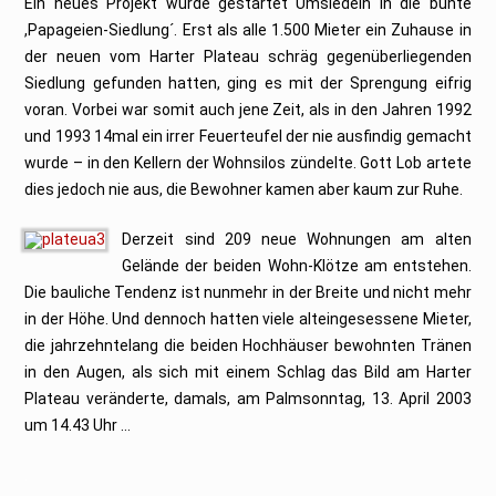
Ein neues Projekt wurde gestartet Umsiedeln in die bunte
,Papageien-Siedlung´. Erst als alle 1.500 Mieter ein Zuhause in
der neuen vom Harter Plateau schräg gegenüberliegenden
Siedlung gefunden hatten, ging es mit der Sprengung eifrig
voran. Vorbei war somit auch jene Zeit, als in den Jahren 1992
und 1993 14mal ein irrer Feuerteufel der nie ausfindig gemacht
wurde – in den Kellern der Wohnsilos zündelte. Gott Lob artete
dies jedoch nie aus, die Bewohner kamen aber kaum zur Ruhe.
Derzeit sind 209 neue Wohnungen am alten
Gelände der beiden Wohn-Klötze am entstehen.
Die bauliche Tendenz ist nunmehr in der Breite und nicht mehr
in der Höhe. Und dennoch hatten viele alteingesessene Mieter,
die jahrzehntelang die beiden Hochhäuser bewohnten Tränen
in den Augen, als sich mit einem Schlag das Bild am Harter
Plateau veränderte, damals, am Palmsonntag, 13. April 2003
um 14.43 Uhr …
.