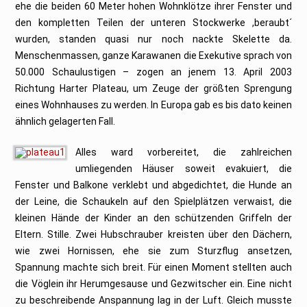
ehe die beiden 60 Meter hohen Wohnklötze ihrer Fenster und
den kompletten Teilen der unteren Stockwerke ,beraubt´
wurden, standen quasi nur noch nackte Skelette da.
Menschenmassen, ganze Karawanen die Exekutive sprach von
50.000 Schaulustigen – zogen an jenem 13. April 2003
Richtung Harter Plateau, um Zeuge der größten Sprengung
eines Wohnhauses zu werden. In Europa gab es bis dato keinen
ähnlich gelagerten Fall.
Alles ward vorbereitet, die zahlreichen
umliegenden Häuser soweit evakuiert, die
Fenster und Balkone verklebt und abgedichtet, die Hunde an
der Leine, die Schaukeln auf den Spielplätzen verwaist, die
kleinen Hände der Kinder an den schützenden Griffeln der
Eltern. Stille. Zwei Hubschrauber kreisten über den Dächern,
wie zwei Hornissen, ehe sie zum Sturzflug ansetzen,
Spannung machte sich breit. Für einen Moment stellten auch
die Vöglein ihr Herumgesause und Gezwitscher ein. Eine nicht
zu beschreibende Anspannung lag in der Luft. Gleich musste