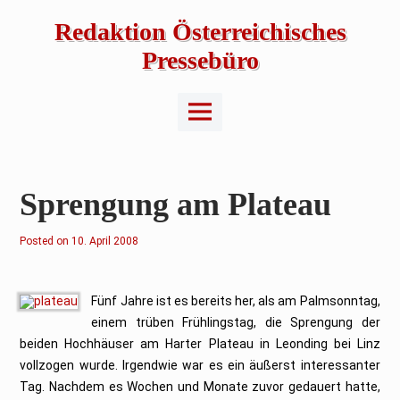
Skip
to
Redaktion Österreichisches
content
Pressebüro
Main
Menu
Sprengung am Plateau
Posted on
2
10. April 2008
5
.
M
a
i
Fünf Jahre ist es bereits her, als am Palmsonntag,
2
einem trüben Frühlingstag, die Sprengung der
0
1
beiden Hochhäuser am Harter Plateau in Leonding bei Linz
6
vollzogen wurde. Irgendwie war es ein äußerst interessanter
Tag. Nachdem es Wochen und Monate zuvor gedauert hatte,