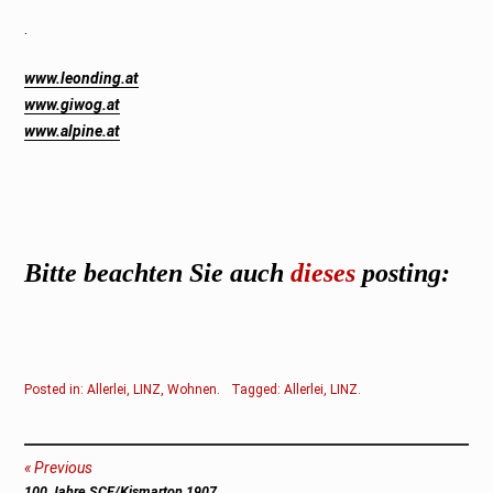
.
www.leonding.at
www.giwog.at
www.alpine.at
.
Bitte beachten Sie auch
dieses
posting:
Posted in:
Allerlei
,
LINZ
,
Wohnen
.
Tagged:
Allerlei
,
LINZ
.
Beitragsnavigation
Previous
Previous
100 Jahre SCE/Kismarton 1907