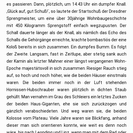
es passieren. Dann, plötzlich, um 14.43 Uhr ein dumpfer Knall.
,Glück auf, gut Schuß!´, so lautete der Startschuß der Dresdner
Sprengmeister, um eine über 30jährige Wohnbaugeschichte
mit 450 Kilogramm Sprengstoff einfach wegzupusten. Der
Schall dauerte länger als der Knall, als nämlich das Echo des
Schalls die Gehörgänge erreichte, krachte bombastiös der eine
Koloß bereits in sich zusammen. Ein dumpfes Bumm. Es folgt
der Zweite. Langsam, fast in Zeitlupe, aber stetig sank auch
der Kamin als letzter Mahner einer längst vergangenen Wohn-
Epoche majestätsvoll in sich zusammen. Riesiger Rauch stieg
auf, so hoch und noch höher, wie die beiden Häuser einstmals
waren. Die beiden immer noch in der Luft stehenden
Hornissen-Hubschrauber waren plötzlich in dichten Staub
gehüllt. Man vernahm im Grau des Schleiers ein letztes Zucken
der beiden Haus-Giganten, ehe sie sich zurückzogen und
gänzlich verabschiedeten. Und weg waren sie, die beiden
Kolosse vom Plateau. Viele Jahre waren sie Blickfang, anhand
dieser man sich orientieren konnte, wie weit es denn noch
wäre, bis nach Leonding und Linz, wenn man mit dem Rad oder