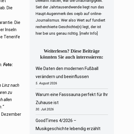
tet
bewahrt hatten, war die Unabhängigkeit.
Seit der Jahrtausendwende liegt nun das
ab. Die
Haupt-Augenmerk des oepb auf online-
Journalismus. Wer also Wert auf fundiert
rantie. Die
recherchierte Geschichte(n) legt, der ist
er Inseln
hier bei uns genau richtig.
[mehr Info]
de Tenerife
Weiterlesen? Diese Beiträge
könnten Sie auch interessieren:
h.
Foto:
Wie Daten den modernen Fußball
verändern und beeinflussen
5. August 2026
on Linz nach
aren zu
Warum eine Fasssauna perfekt für Ihr
h allen
Zuhause ist
n.“
30. Juli 2026
 im Dezember
GoodTimes 4/2026 –
Musikgeschichte lebendig erzählt