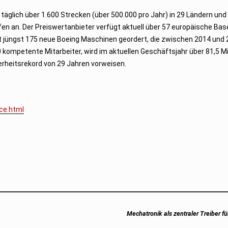
täglich über 1.600 Strecken (über 500.000 pro Jahr) in 29 Ländern und 
fen an. Der Preiswertanbieter verfügt aktuell über 57 europäische Ba
at jüngst 175 neue Boeing Maschinen geordert, die zwischen 2014 und
 kompetente Mitarbeiter, wird im aktuellen Geschäftsjahr über 81,5 Mi
erheitsrekord von 29 Jahren vorweisen.
ce.html
Next
Mechatronik als zentraler Treiber f
post: