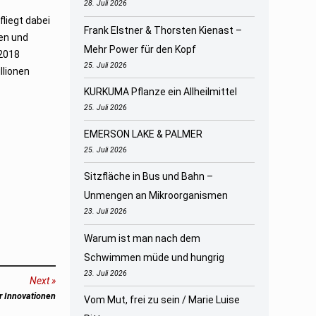
28. Juli 2026
fliegt dabei
Frank Elstner & Thorsten Kienast –
sen und
Mehr Power für den Kopf
 2018
25. Juli 2026
llionen
KURKUMA Pflanze ein Allheilmittel
25. Juli 2026
EMERSON LAKE & PALMER
25. Juli 2026
Sitzfläche in Bus und Bahn –
Unmengen an Mikroorganismen
23. Juli 2026
Warum ist man nach dem
Schwimmen müde und hungrig
23. Juli 2026
Next
ür Innovationen
Vom Mut, frei zu sein / Marie Luise