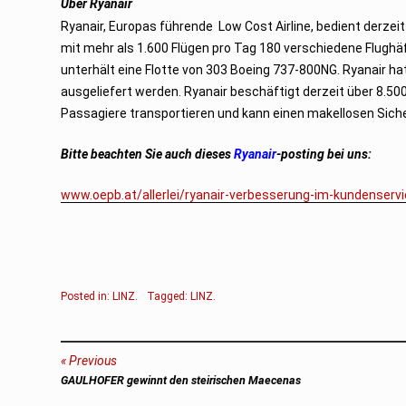
Über Ryanair
Ryanair, Europas führende Low Cost Airline, bedient derzeit 
mit mehr als 1.600 Flügen pro Tag 180 verschiedene Flughä
unterhält eine Flotte von 303 Boeing 737-800NG. Ryanair h
ausgeliefert werden. Ryanair beschäftigt derzeit über 8.500
Passagiere transportieren und kann einen makellosen Sich
Bitte beachten Sie auch dieses
Ryanair
-posting bei uns:
www.oepb.at/allerlei/ryanair-verbesserung-im-kundenservi
Posted in:
LINZ
.
Tagged:
LINZ
.
Beitragsnavigation
Previous
Previous
GAULHOFER gewinnt den steirischen Maecenas
post: