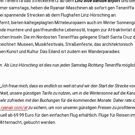
el Teneriffa das Streckennetz ab dem
Linz blue danube airport
und bie
immer samstags, heben die Ryanair-Maschinen ab sofort gen Teneriffa 
 zwei spannende Strecken ab dem Flughafen Linz-Hörsching an.
tfernt, bieten kältegeplagten Mitteleuropäern auch im Winter Sonnenga
de muntere und gastfreundliche Lebensstil, tragen zur Attraktivität d
ischen Inseln. Die im Nordosten Teneriffas gelegene Stadt Santa Cruz 
eichnet: Museen, Musikfestivals, Straßenfeste, das architektonisch
chen Kunst und Kultur. Das Eiland ist zudem ein Wanderparadies.
 Ab Linz-Hörsching ist dies nun jeden Samstag Richtung Teneriffa möglic
:
„Ich freue mich, dass es endlich so weit ist und wir den Start der Strecke v
hkeit, unsere günstigen Tarife zu nutzen, um in die Wintersonne auf die Kan
nd sehr zufrieden mit den Buchungen für die kommenden Monate. Daher rate ic
ryanair.com/at
zu sichern, um von unseren günstigen Preisen zu profitiere
ell ab 69.99 Euro für den einfachen Flug erhältlich. Flüge für Reisen
itternacht, gebucht werden.