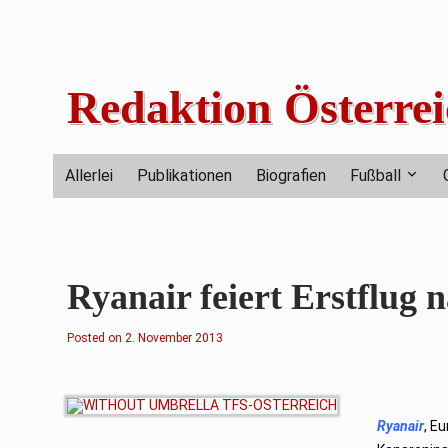
Skip
to
content
Redaktion Österrei
Allerlei
Publikationen
Biografien
Fußball
Ryanair feiert Erstflug 
Posted on
3
2. November 2013
.
N
o
v
e
m
Ryanair
, E
b
e