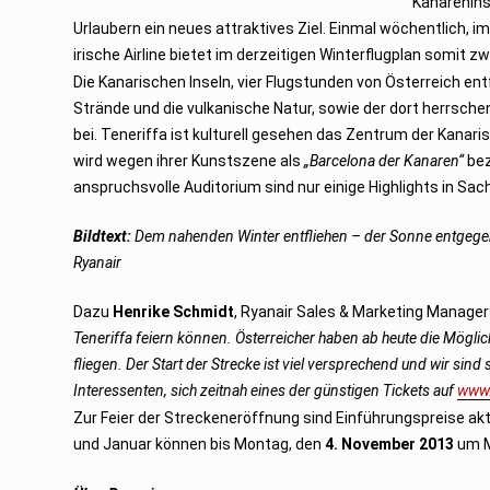
Kanarenins
r
2
Urlaubern ein neues attraktives Ziel. Einmal wöchentlich, 
0
1
irische Airline bietet im derzeitigen Winterflugplan somit
3
Die Kanarischen Inseln, vier Flugstunden von Österreich en
Strände und die vulkanische Natur, sowie der dort herrschen
bei. Teneriffa ist kulturell gesehen das Zentrum der Kanar
wird wegen ihrer Kunstszene als
„Barcelona der Kanaren“
bez
anspruchsvolle Auditorium sind nur einige Highlights in Sa
Bildtext:
Dem nahenden Winter entfliehen – der Sonne entgegen.
Ryanair
Dazu
Henrike Schmidt
, Ryanair Sales & Marketing Manager
Teneriffa feiern können. Österreicher haben ab heute die Möglic
fliegen. Der Start der Strecke ist viel versprechend und wir si
Interessenten, sich zeitnah eines der günstigen Tickets auf
www.
Zur Feier der Streckeneröffnung sind Einführungspreise aktu
und Januar können bis Montag, den
4. November 2013
um M