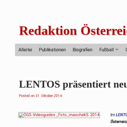
Skip
to
content
Redaktion Österrei
Allerlei
Publikationen
Biografien
Fußball
LENTOS präsentiert neu
Posted on
31. Oktober 2014
Im
LENT
Österrei