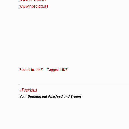
www.nordico.at
Posted in:
LINZ
.
Tagged:
LINZ
.
Beitragsnavigation
Previous
Previous
Vom Umgang mit Abschied und Trauer
post: