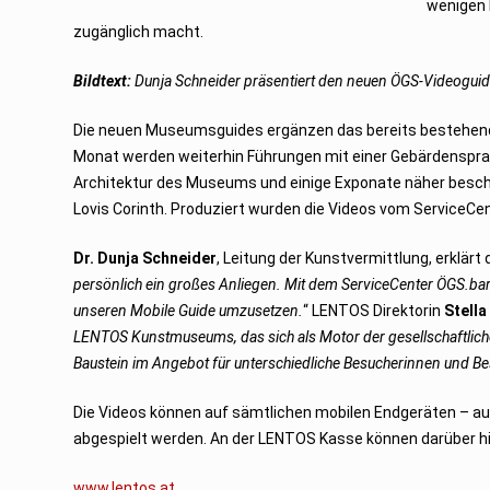
wenigen 
zugänglich macht.
Bildtext:
Dunja Schneider präsentiert den neuen ÖGS-Videogui
Die neuen Museumsguides ergänzen das bereits bestehend
Monat werden weiterhin Führungen mit einer Gebärdensprac
Architektur des Museums und einige Exponate näher beschr
Lovis Corinth. Produziert wurden die Videos vom ServiceCen
Dr. Dunja Schneider
, Leitung der Kunstvermittlung, erklärt
persönlich ein großes Anliegen. Mit dem ServiceCenter ÖGS.barri
unseren Mobile Guide umzusetzen.
“ LENTOS Direktorin
Stella
LENTOS Kunstmuseums, das sich als Motor der gesellschaftlichen
Baustein im Angebot für unterschiedliche Besucherinnen und Be
Die Videos können auf sämtlichen mobilen Endgeräten – a
abgespielt werden. An der LENTOS Kasse können darüber h
www.lentos.at