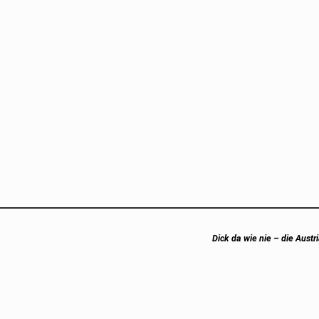
Next
Dick da wie nie – die Austr
post: