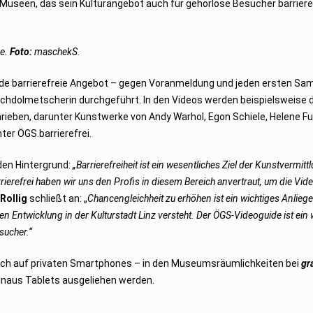
Museen, das sein Kulturangebot auch für gehörlose Besucher barriere
de.
Foto:
maschekS.
e barrierefreie Angebot – gegen Voranmeldung und jeden ersten Sa
hdolmetscherin durchgeführt. In den Videos werden beispielsweise d
ieben, darunter Kunstwerke von Andy Warhol, Egon Schiele, Helene F
ter ÖGS.barrierefrei.
 den Hintergrund:
„Barrierefreiheit ist ein wesentliches Ziel der Kunstvermit
erefrei haben wir uns den Profis in diesem Bereich anvertraut, um die Vide
 Rollig
schließt an: „
Chancengleichheit zu erhöhen ist ein wichtiges Anlieg
 Entwicklung in der Kulturstadt Linz versteht. Der ÖGS-Videoguide ist ein 
sucher.“
uch auf privaten Smartphones – in den Museumsräumlichkeiten bei
gr
inaus Tablets ausgeliehen werden.