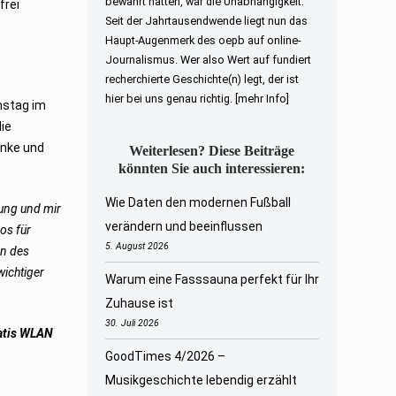
bewahrt hatten, war die Unabhängigkeit.
frei
Seit der Jahrtausendwende liegt nun das
Haupt-Augenmerk des oepb auf online-
Journalismus. Wer also Wert auf fundiert
recherchierte Geschichte(n) legt, der ist
hier bei uns genau richtig.
[mehr Info]
mstag im
ie
unke und
Weiterlesen? Diese Beiträge
könnten Sie auch interessieren:
Wie Daten den modernen Fußball
tlung und mir
verändern und beeinflussen
os für
5. August 2026
en des
wichtiger
Warum eine Fasssauna perfekt für Ihr
Zuhause ist
30. Juli 2026
atis WLAN
GoodTimes 4/2026 –
Musikgeschichte lebendig erzählt