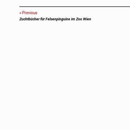
Beitragsnavigation
Previous
Previous
Zuchtbücher für Felsenpinguine im Zoo Wien
post: