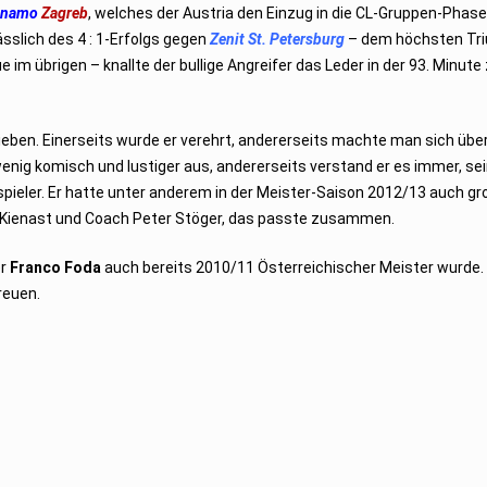
inamo
Zagreb
, welches der Austria den Einzug in die CL-Gruppen-Phas
ässlich des 4 : 1-Erfolgs gegen
Zenit St. Petersburg
– dem höchsten Tri
 übrigen – knallte der bullige Angreifer das Leder in der 93. Minute z
eben. Einerseits wurde er verehrt, andererseits machte man sich über 
wenig komisch und lustiger aus, andererseits verstand er es immer, se
pieler. Er hatte unter anderem in der Meister-Saison 2012/13 auch gr
e. Kienast und Coach Peter Stöger, das passte zusammen.
er
Franco Foda
auch bereits 2010/11 Österreichischer Meister wurde. 
reuen.