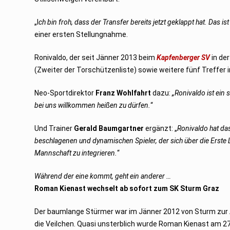
„I
ch bin froh, dass der Transfer bereits jetzt geklappt hat. Das i
einer ersten Stellungnahme.
Ronivaldo, der seit Jänner 2013 beim
Kapfenberger SV
in de
(Zweiter der Torschützenliste) sowie weitere fünf Treffer i
Neo-Sportdirektor
Franz Wohlfahrt
dazu:
„Ronivaldo ist ein 
bei uns willkommen heißen zu dürfen.
“
Und Trainer
Gerald Baumgartner
ergänzt: „
Ronivaldo hat das
beschlagenen und dynamischen Spieler, der sich über die Erste Li
Mannschaft zu integrieren.
“
Während der eine kommt, geht ein anderer …
Roman Kienast wechselt ab sofort zum SK Sturm Graz
Der baumlange Stürmer war im Jänner 2012 von Sturm zur Au
die Veilchen. Quasi unsterblich wurde Roman Kienast am 27.