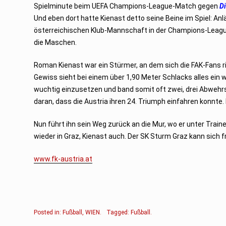
Spielminute beim UEFA Champions-League-Match gegen
D
Und eben dort hatte Kienast detto seine Beine im Spiel: Anl
österreichischen Klub-Mannschaft in der Champions-League im
die Maschen.
Roman Kienast war ein Stürmer, an dem sich die FAK-Fans ri
Gewiss sieht bei einem über 1,90 Meter Schlacks alles ein 
wuchtig einzusetzen und band somit oft zwei, drei Abwehrs
daran, dass die Austria ihren 24. Triumph einfahren konnt
Nun führt ihn sein Weg zurück an die Mur, wo er unter Train
wieder in Graz, Kienast auch. Der SK Sturm Graz kann sich f
www.fk-austria.at
Posted in:
Fußball
,
WIEN
.
Tagged:
Fußball
.