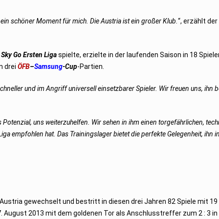
st ein schöner Moment für mich. Die Austria ist ein großer Klub.
“, erzählt de
r
Sky Go Ersten Liga
spielte, erzielte in der laufenden Saison in 18 Spiel
n drei
ÖFB
–
Samsung
-Cup
-Partien.
schneller und im Angriff universell einsetzbarer Spieler. Wir freuen uns, ihn be
 Potenzial, uns weiterzuhelfen. Wir sehen in ihm einen torgefährlichen, tec
ga empfohlen hat. Das Trainingslager bietet die perfekte Gelegenheit, ihn in
stria gewechselt und bestritt in diesen drei Jahren 82 Spiele mit 19
 August 2013 mit dem goldenen Tor als Anschlusstreffer zum 2 : 3 in 