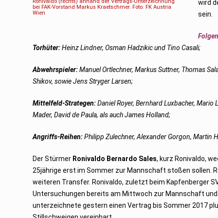
Ronivaldo (rechts) anhand der Vertrags-Unterzeichnung
wird d
2
bei FAK-Vorstand Markus Kraetschmer. Foto: FK Austria
0
Wien
sein.
1
5
Folgen
Torhüter:
Heinz Lindner, Osman Hadzikic und Tino Casali;
Abwehrspieler:
Manuel Ortlechner, Markus Suttner, Thomas Sala
Shikov, sowie Jens Stryger Larsen;
Mittelfeld-Strategen:
Daniel Royer, Bernhard Luxbacher, Mario 
Mader, David de Paula, als auch James Holland;
Angriffs-Reihen:
Philipp Zulechner, Alexander Gorgon, Martin 
Der Stürmer
Ronivaldo Bernardo Sales
, kurz Ronivaldo, w
25jährige erst im Sommer zur Mannschaft stoßen sollen. Rech
weiteren Transfer. Ronivaldo, zuletzt beim Kapfenberger SV
Untersuchungen bereits am Mittwoch zur Mannschaft und n
unterzeichnete gestern einen Vertrag bis Sommer 2017 plu
Stillschweigen vereinbart.