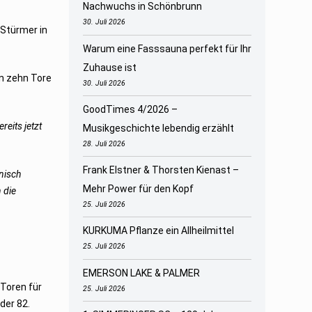
Nachwuchs in Schönbrunn
30. Juli 2026
r Stürmer in
Warum eine Fasssauna perfekt für Ihr
Zuhause ist
en zehn Tore
30. Juli 2026
GoodTimes 4/2026 –
reits jetzt
Musikgeschichte lebendig erzählt
28. Juli 2026
Frank Elstner & Thorsten Kienast –
hnisch
Mehr Power für den Kopf
 die
25. Juli 2026
KURKUMA Pflanze ein Allheilmittel
25. Juli 2026
EMERSON LAKE & PALMER
 Toren für
25. Juli 2026
der 82.