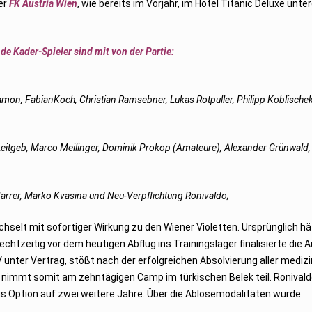
er
FK Austria Wien
, wie bereits im Vorjahr, im Hotel Titanic Deluxe unt
de Kader-Spieler sind mit von der Partie:
mon, FabianKoch, Christian Ramsebner, Lukas Rotpuller, Philipp Koblische
Leitgeb, Marco Meilinger, Dominik Prokop (Amateure), Alexander Grünwald,
Harrer, Marko Kvasina und Neu-Verpflichtung Ronivaldo;
echselt mit sofortiger Wirkung zu den Wiener Violetten. Ursprünglich hä
tzeitig vor dem heutigen Abflug ins Trainingslager finalisierte die A
 unter Vertrag, stößt nach der erfolgreichen Absolvierung aller mediz
immt somit am zehntägigen Camp im türkischen Belek teil. Ronival
s Option auf zwei weitere Jahre. Über die Ablösemodalitäten wurde