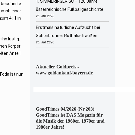
1. SIMMERINGER SC – 120 Jahre
e bescherte.
österreichische Fußballgeschichte
umph einer
25. Juli 2026
um 4 : 1 in
Erstmals natürliche Aufzucht bei
Schönbrunner Rothalsstraußen
ihn lustig.
25. Juli 2026
inen Körper
oßen Anteil
Aktueller Goldpreis -
www.goldankauf-bayern.de
Foda ist nun
GoodTimes 04/2026 (Nr.203)
GoodTimes ist DAS Magazin für
die Musik der 1960er, 1970er und
1980er Jahre!