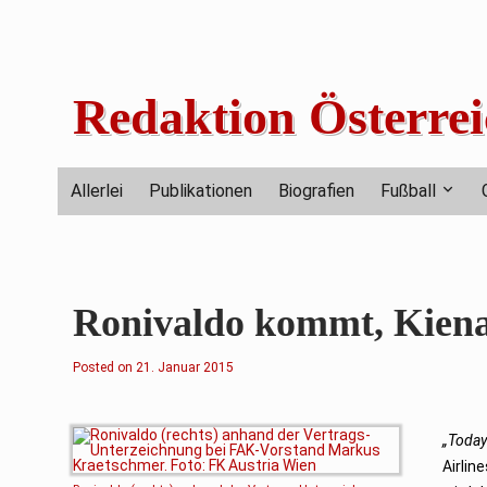
Skip
to
content
Redaktion Österrei
Allerlei
Publikationen
Biografien
Fußball
Ronivaldo kommt, Kiena
Posted on
2
21. Januar 2015
1
.
J
a
n
„Today
u
Airlin
a
r