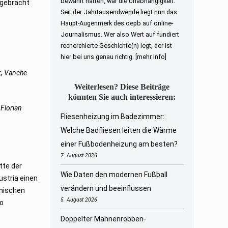
bewahrt hatten, war die Unabhängigkeit.
ergebracht
Seit der Jahrtausendwende liegt nun das
Haupt-Augenmerk des oepb auf online-
Journalismus. Wer also Wert auf fundiert
recherchierte Geschichte(n) legt, der ist
hier bei uns genau richtig.
[mehr Info]
k, Vanche
Weiterlesen? Diese Beiträge
könnten Sie auch interessieren:
 Florian
Fliesenheizung im Badezimmer:
Welche Badfliesen leiten die Wärme
einer Fußbodenheizung am besten?
7. August 2026
tte der
Wie Daten den modernen Fußball
ustria einen
verändern und beeinflussen
inischen
5. August 2026
do
Doppelter Mähnenrobben-