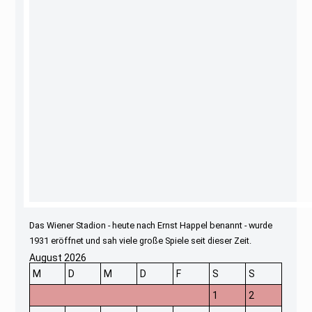
Das Wiener Stadion - heute nach Ernst Happel benannt - wurde
1931 eröffnet und sah viele große Spiele seit dieser Zeit.
August 2026
M
D
M
D
F
S
S
1
2