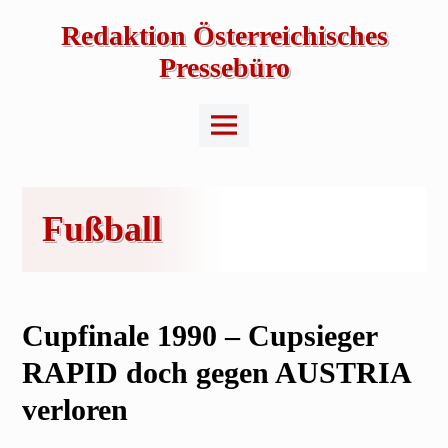
Skip
to
Redaktion Österreichisches
content
Pressebüro
Main
Menu
Fußball
Cupfinale 1990 – Cupsieger
RAPID doch gegen AUSTRIA
verloren