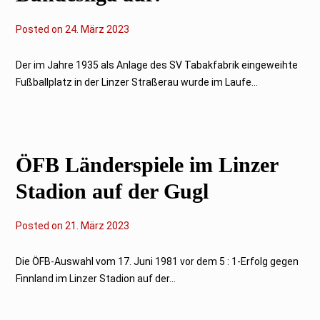
Posted on
2
24. März 2023
4
.
M
Der im Jahre 1935 als Anlage des SV Tabakfabrik eingeweihte
ä
Fußballplatz in der Linzer Straßerau wurde im Laufe...
r
z
2
0
2
3
ÖFB Länderspiele im Linzer
Stadion auf der Gugl
Posted on
2
21. März 2023
4
.
M
Die ÖFB-Auswahl vom 17. Juni 1981 vor dem 5 : 1-Erfolg gegen
ä
Finnland im Linzer Stadion auf der...
r
z
2
0