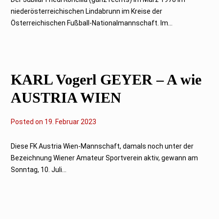
t
niederösterreichischen Lindabrunn im Kreise der
o
b
Österreichischen Fußball-Nationalmannschaft. Im...
e
r
2
0
2
3
KARL Vogerl GEYER – A wie
AUSTRIA WIEN
Posted on
1
19. Februar 2023
9
.
F
Diese FK Austria Wien-Mannschaft, damals noch unter der
e
Bezeichnung Wiener Amateur Sportverein aktiv, gewann am
b
r
Sonntag, 10. Juli...
u
a
r
2
0
2