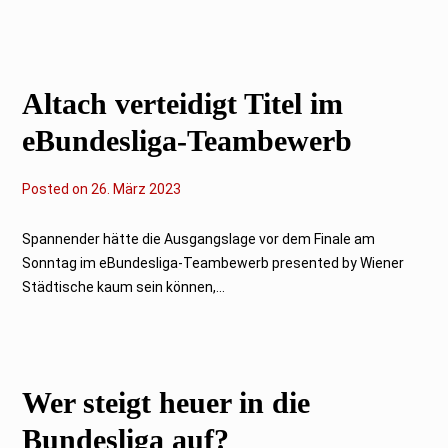
e
r
2
0
2
3
Altach verteidigt Titel im
eBundesliga-Teambewerb
Posted on
2
26. März 2023
6
.
M
Spannender hätte die Ausgangslage vor dem Finale am
ä
Sonntag im eBundesliga-Teambewerb presented by Wiener
r
z
Städtische kaum sein können,...
2
0
2
3
Wer steigt heuer in die
Bundesliga auf?