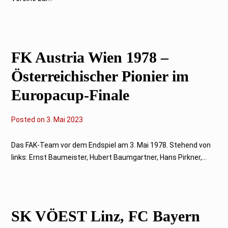
2
3
FK Austria Wien 1978 –
Österreichischer Pionier im
Europacup-Finale
Posted on
5
3. Mai 2023
.
M
a
Das FAK-Team vor dem Endspiel am 3. Mai 1978. Stehend von
i
links: Ernst Baumeister, Hubert Baumgartner, Hans Pirkner,...
2
0
2
3
SK VÖEST Linz, FC Bayern