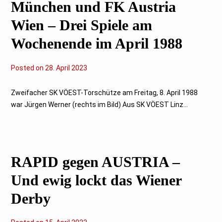
München und FK Austria
Wien – Drei Spiele am
Wochenende im April 1988
Posted on
2
28. April 2023
8
.
A
Zweifacher SK VÖEST-Torschütze am Freitag, 8. April 1988
p
war Jürgen Werner (rechts im Bild) Aus SK VÖEST Linz...
r
i
l
2
0
2
3
RAPID gegen AUSTRIA –
Und ewig lockt das Wiener
Derby