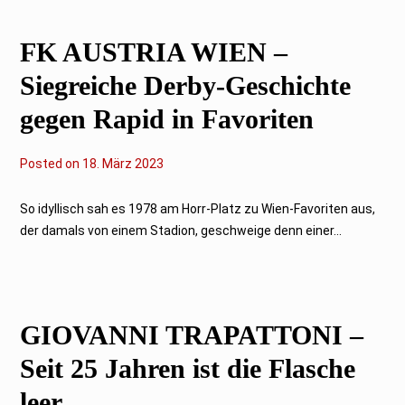
2
3
FK AUSTRIA WIEN –
Siegreiche Derby-Geschichte
gegen Rapid in Favoriten
Posted on
2
18. März 2023
2
.
M
So idyllisch sah es 1978 am Horr-Platz zu Wien-Favoriten aus,
ä
der damals von einem Stadion, geschweige denn einer...
r
z
2
0
2
3
GIOVANNI TRAPATTONI –
Seit 25 Jahren ist die Flasche
leer