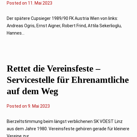
Posted on
1
11. Mai 2023
1
.
M
Der spätere Cupsieger 1989/90 FK Austria Wien von links:
a
Andreas Ogris, Ernst Aigner, Robert Frind, Attila Sekerlioglu,
i
2
Hannes...
0
2
3
Rettet die Vereinsfeste –
Servicestelle für Ehrenamtliche
auf dem Weg
Posted on
9
9. Mai 2023
.
M
a
Bierzeltstimmung beim längst verblichenen SK VÖEST Linz
i
aus dem Jahre 1980. Vereinsfeste gehören gerade für kleinere
2
0
Vereine zur...