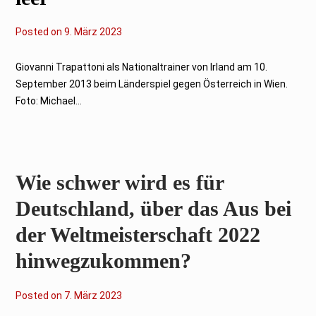
Posted on
9
9. März 2023
.
M
ä
Giovanni Trapattoni als Nationaltrainer von Irland am 10.
r
September 2013 beim Länderspiel gegen Österreich in Wien.
z
2
Foto: Michael...
0
2
3
Wie schwer wird es für
Deutschland, über das Aus bei
der Weltmeisterschaft 2022
hinwegzukommen?
Posted on
7
7. März 2023
.