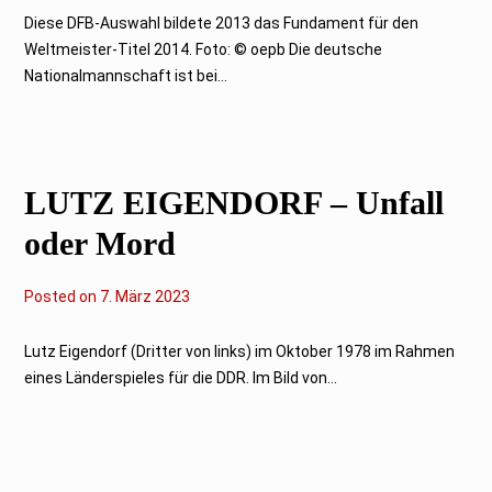
M
ä
Diese DFB-Auswahl bildete 2013 das Fundament für den
r
Weltmeister-Titel 2014. Foto: © oepb Die deutsche
z
2
Nationalmannschaft ist bei...
0
2
3
LUTZ EIGENDORF – Unfall
oder Mord
Posted on
2
7. März 2023
9
.
M
Lutz Eigendorf (Dritter von links) im Oktober 1978 im Rahmen
ä
eines Länderspieles für die DDR. Im Bild von...
r
z
2
0
2
4