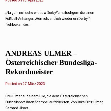
Posted on
1
15. April 2023
5
.
A
„Na geh, net scho wieda a Derby!“, matschgern die einen
p
Fußball-Anhänger. „Herrlich, endlich wieder ein Derby!“,
r
i
frohlocken die...
l
2
0
2
3
ANDREAS ULMER –
Österreichischer Bundesliga-
Rekordmeister
Posted on
6
27. März 2023
.
O
k
Drei Ulmer auf einem Bild, die dem Österreichischen
t
Fußballsport ihren Stempel aufdrückten. Von links Fritz Ulmer,
o
b
Gerhard Ulmer...