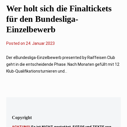
3
Wer holt sich die Finaltickets
für den Bundesliga-
Einzelbewerb
Posted on
2
24. Januar 2023
4
.
J
Der eBundesliga-Einzelbewerb presented by Raiffeisen Club
a
geht in die entscheidende Phase. Nach Monaten gefüllt mit 12
n
u
Klub-Qualifikationsturnieren und...
a
r
2
0
2
3
Copyright
ACHTUNG!
Es ist NICHT gestattet, FOTOS und TEXTE von