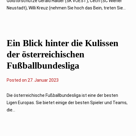
Goldtorschütze Gerald Haider (SK VÖEST), Cech (SC Wiener
b
Neustadt), Willi Kreuz (nehmen Sie hoch das Bein, treten Sie...
r
u
a
r
2
0
2
Ein Blick hinter die Kulissen
3
der österreichischen
Fußballbundesliga
Posted on
2
27. Januar 2023
7
.
J
Die österreichische Fußballbundesliga ist eine der besten
a
Ligen Europas. Sie bietet einige der besten Spieler und Teams,
n
u
die...
a
r
2
0
2