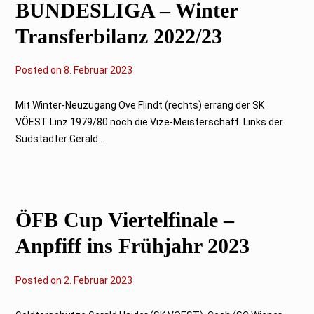
BUNDESLIGA – Winter
3
Transferbilanz 2022/23
Posted on
8
8. Februar 2023
.
F
e
Mit Winter-Neuzugang Ove Flindt (rechts) errang der SK
b
VÖEST Linz 1979/80 noch die Vize-Meisterschaft. Links der
r
u
Südstädter Gerald...
a
r
2
0
2
3
ÖFB Cup Viertelfinale –
Anpfiff ins Frühjahr 2023
Posted on
2
2. Februar 2023
.
F
e