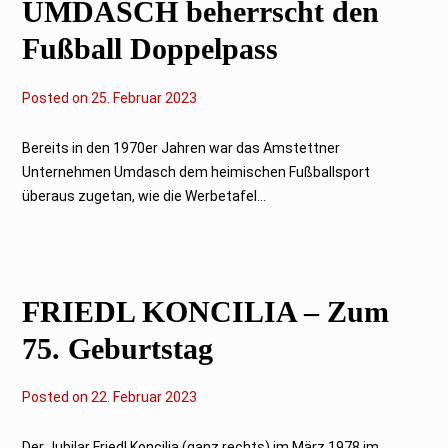
UMDASCH beherrscht den
Fußball Doppelpass
Posted on
2
25. Februar 2023
5
.
F
Bereits in den 1970er Jahren war das Amstettner
e
Unternehmen Umdasch dem heimischen Fußballsport
b
r
überaus zugetan, wie die Werbetafel...
u
a
r
2
0
2
FRIEDL KONCILIA – Zum
3
75. Geburtstag
Posted on
6
22. Februar 2023
.
O
k
Der Jubilar Friedl Koncilia (ganz rechts) im März 1978 im