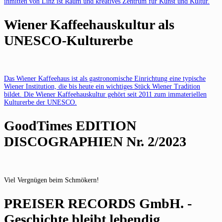
inmitten von Linz ist Raum und kreatives Zentrum für Kunst und Kultur.
Wiener Kaffeehauskultur als
UNESCO-Kulturerbe
Das Wiener Kaffeehaus ist als gastronomische Einrichtung eine typische
Wiener Institution, die bis heute ein wichtiges Stück Wiener Tradition
bildet. Die Wiener Kaffeehauskultur gehört seit 2011 zum immateriellen
Kulturerbe der UNESCO.
GoodTimes EDITION
DISCOGRAPHIEN Nr. 2/2023
Viel Vergnügen beim Schmökern!
PREISER RECORDS GmbH. -
Geschichte bleibt lebendig