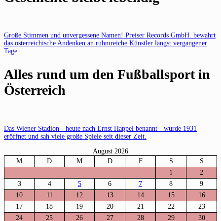
Große Stimmen und unvergessene Namen! Preiser Records GmbH. bewahrt
das österreichische Andenken an ruhmreiche Künstler längst vergangener
Tage.
Alles rund um den Fußballsport in
Österreich
Das Wiener Stadion - heute nach Ernst Happel benannt - wurde 1931
eröffnet und sah viele große Spiele seit dieser Zeit.
August 2026
M
D
M
D
F
S
S
1
2
3
4
5
6
7
8
9
10
11
12
13
14
15
16
17
18
19
20
21
22
23
24
25
26
27
28
29
30