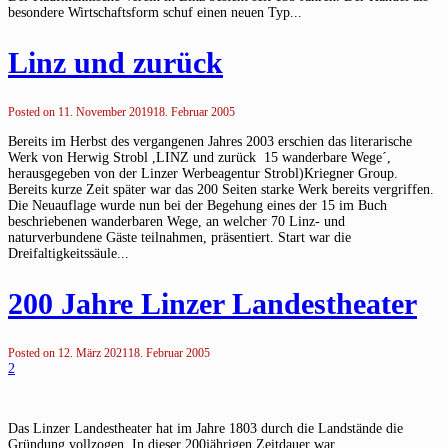
besondere Wirtschaftsform schuf einen neuen Typ...
Linz und zurück
Posted on
11. November 2019
18. Februar 2005
Bereits im Herbst des vergangenen Jahres 2003 erschien das literarische
Werk von Herwig Strobl ,LINZ und zurück ­ 15 wanderbare Wege´,
herausgegeben von der Linzer Werbeagentur Strobl)Kriegner Group.
Bereits kurze Zeit später war das 200 Seiten starke Werk bereits vergriffen.
Die Neuauflage wurde nun bei der Begehung eines der 15 im Buch
beschriebenen wanderbaren Wege, an welcher 70 Linz- und
naturverbundene Gäste teilnahmen, präsentiert. Start war die
Dreifaltigkeitssäule...
200 Jahre Linzer Landestheater
Posted on
12. März 2021
18. Februar 2005
2
Das Linzer Landestheater hat im Jahre 1803 durch die Landstände die
Gründung vollzogen. In dieser 200jährigen Zeitdauer war...