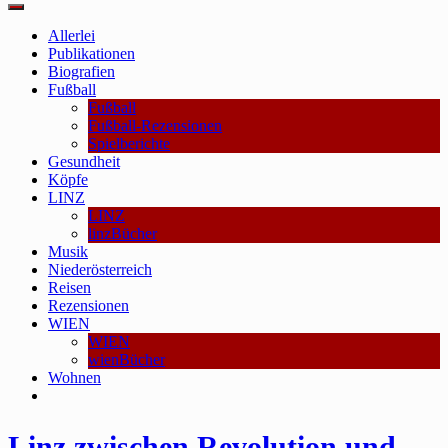
Main
Menu
Allerlei
Publikationen
Biografien
Fußball
Fußball
Fußball-Rezensionen
Spielberichte
Gesundheit
Köpfe
LINZ
LINZ
linzBücher
Musik
Niederösterreich
Reisen
Rezensionen
WIEN
WIEN
wienBücher
Wohnen
Linz zwischen Revolution und