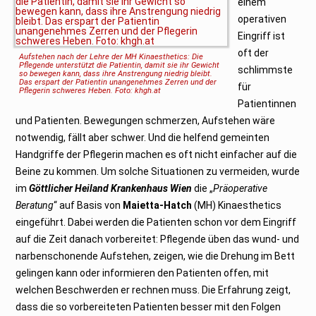
einem
1
7
operativen
Eingriff ist
oft der
Aufstehen nach der Lehre der MH Kinaesthetics: Die
Pflegende unterstützt die
Patientin, damit sie ihr Gewicht
schlimmste
so bewegen kann, dass ihre Anstrengung
niedrig bleibt.
Das erspart der Patientin unangenehmes Zerren und der
für
Pflegerin schweres Heben. Foto: khgh.at
Patientinnen
und Patienten. Bewegungen schmerzen, Aufstehen wäre
notwendig, fällt aber schwer. Und die helfend gemeinten
Handgriffe der Pflegerin machen es oft nicht einfacher auf die
Beine zu kommen. Um solche Situationen zu vermeiden, wurde
im
Göttlicher Heiland Krankenhaus Wien
die „
Präoperative
Beratung
“ auf Basis von
Maietta-Hatch
(MH) Kinaesthetics
eingeführt. Dabei werden die Patienten schon vor dem Eingriff
auf die Zeit danach vorbereitet: Pflegende üben das wund- und
narbenschonende Aufstehen, zeigen, wie die Drehung im Bett
gelingen kann oder informieren den Patienten offen, mit
welchen Beschwerden er rechnen muss. Die Erfahrung zeigt,
dass die so vorbereiteten Patienten besser mit den Folgen