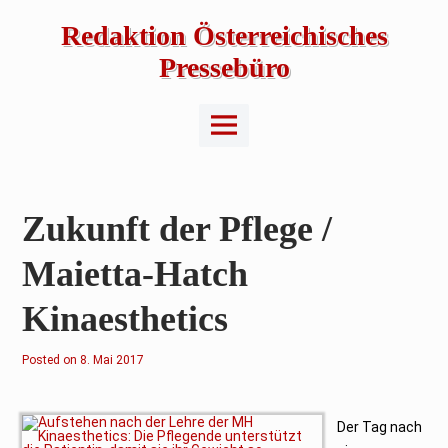
Skip
to
Redaktion Österreichisches
content
Pressebüro
Main
Menu
Zukunft der Pflege /
Maietta-Hatch
Kinaesthetics
Posted on
8
8. Mai 2017
.
M
a
i
2
Der Tag nach
0