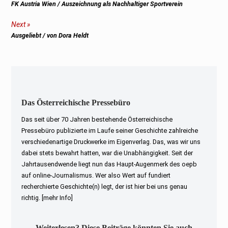
Previous
FK Austria Wien / Auszeichnung als Nachhaltiger Sportverein
post:
Next
Next
Ausgeliebt / von Dora Heldt
post:
Das Österreichische Pressebüro
Das seit über 70 Jahren bestehende Österreichische
Pressebüro publizierte im Laufe seiner Geschichte zahlreiche
verschiedenartige Druckwerke im Eigenverlag. Das, was wir uns
dabei stets bewahrt hatten, war die Unabhängigkeit. Seit der
Jahrtausendwende liegt nun das Haupt-Augenmerk des oepb
auf online-Journalismus. Wer also Wert auf fundiert
recherchierte Geschichte(n) legt, der ist hier bei uns genau
richtig.
[mehr Info]
Weiterlesen? Diese Beiträge könnten Sie auch