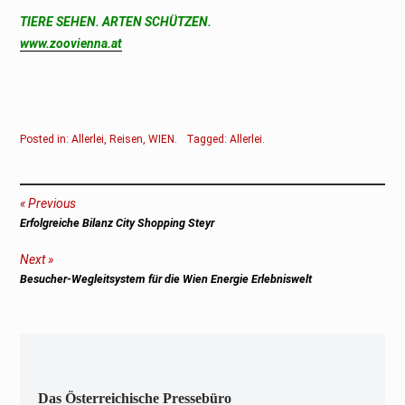
TIERE SEHEN. ARTEN SCHÜTZEN.
www.zoovienna.at
Posted in:
Allerlei
,
Reisen
,
WIEN
.
Tagged:
Allerlei
.
Beitragsnavigation
Previous
Previous
Erfolgreiche Bilanz City Shopping Steyr
post:
Next
Next
Besucher-Wegleitsystem für die Wien Energie Erlebniswelt
post:
Das Österreichische Pressebüro