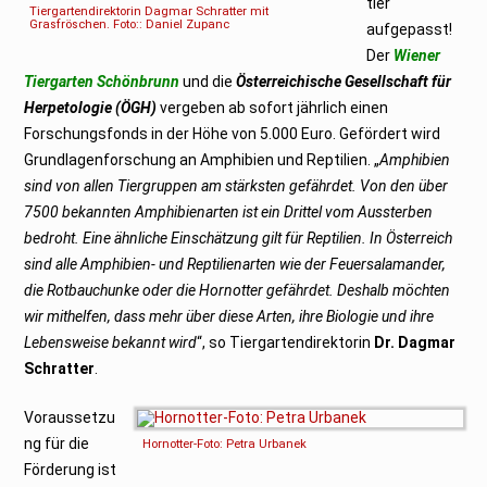
tler
Tiergartendirektorin Dagmar Schratter mit
Grasfröschen. Foto:: Daniel Zupanc
aufgepasst!
Der
Wiener
Tiergarten Schönbrunn
und die
Österreichische Gesellschaft für
Herpetologie (ÖGH)
vergeben ab sofort jährlich einen
Forschungsfonds in der Höhe von 5.000 Euro. Gefördert wird
Grundlagenforschung an Amphibien und Reptilien. „
Amphibien
sind von allen Tiergruppen am stärksten gefährdet. Von den über
7500 bekannten Amphibienarten ist ein Drittel vom Aussterben
bedroht. Eine ähnliche Einschätzung gilt für Reptilien. In Österreich
sind alle Amphibien- und Reptilienarten wie der Feuersalamander,
die Rotbauchunke oder die Hornotter gefährdet. Deshalb möchten
wir mithelfen, dass mehr über diese Arten, ihre Biologie und ihre
Lebensweise bekannt wird
“, so Tiergartendirektorin
Dr. Dagmar
Schratter
.
Voraussetzu
ng für die
Hornotter-Foto: Petra Urbanek
Förderung ist