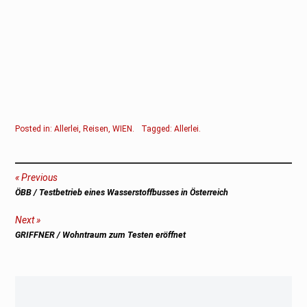
Posted in:
Allerlei
,
Reisen
,
WIEN
.
Tagged:
Allerlei
.
Beitragsnavigation
Previous
Previous
ÖBB / Testbetrieb eines Wasserstoffbusses in Österreich
post:
Next
Next
GRIFFNER / Wohntraum zum Testen eröffnet
post: