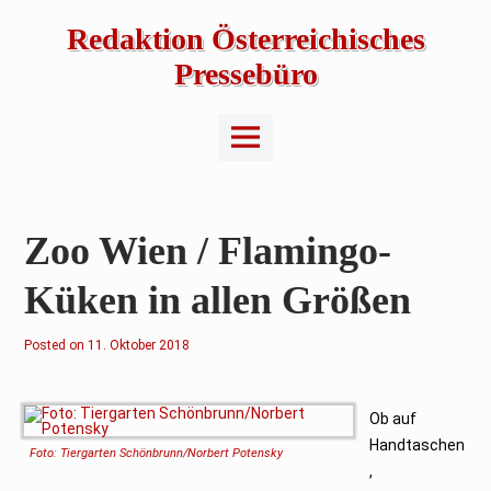
Skip
to
Redaktion Österreichisches
content
Pressebüro
Main
Menu
Zoo Wien / Flamingo-
Küken in allen Größen
Posted on
11. Oktober 2018
Ob auf
Handtaschen
Foto: Tiergarten Schönbrunn/Norbert Potensky
,