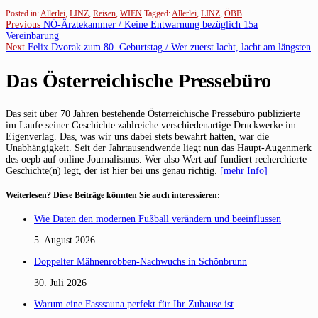
Posted in:
Allerlei
,
LINZ
,
Reisen
,
WIEN
.
Tagged:
Allerlei
,
LINZ
,
ÖBB
.
Beitragsnavigation
Previous
Previous
NÖ-Ärztekammer / Keine Entwarnung bezüglich 15a
post:
Vereinbarung
Next
Next
Felix Dvorak zum 80. Geburtstag / Wer zuerst lacht, lacht am längsten
post:
Das Österreichische Pressebüro
Das seit über 70 Jahren bestehende Österreichische Pressebüro publizierte
im Laufe seiner Geschichte zahlreiche verschiedenartige Druckwerke im
Eigenverlag. Das, was wir uns dabei stets bewahrt hatten, war die
Unabhängigkeit. Seit der Jahrtausendwende liegt nun das Haupt-Augenmerk
des oepb auf online-Journalismus. Wer also Wert auf fundiert recherchierte
Geschichte(n) legt, der ist hier bei uns genau richtig.
[mehr Info]
Weiterlesen? Diese Beiträge könnten Sie auch interessieren:
Wie Daten den modernen Fußball verändern und beeinflussen
5. August 2026
Doppelter Mähnenrobben-Nachwuchs in Schönbrunn
30. Juli 2026
Warum eine Fasssauna perfekt für Ihr Zuhause ist