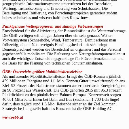
geographische Informationssysteme unterstützen bei der Inspektion,
Wartung, Instandsetzung und Erneuerung von Schutzbauten. Die
Beteiligung und Initiierung von Forschungsprojekten garantiert zudem
hohes technisches und wissenschaftliches Know-how.
Punktgenaue Wetterprognosen und ständige Verbesserungen
Entscheidend für die Aktivierung der Einsatzkräfte ist die Wettervorhersage.
Die ÖBB verfügen seit einigen Jahren über ein sehr genaues Wetter-
Vorwarnsystem (Schneehöhe, Wind, Temperatur). Damit erkennt man
frühzeitig, ob ein Naturereignis Handlungsbedarf mit sich bringt.
Dementsprechend werden die Bereitschaften organisiert und das Personal
gegebenenfalls mobilisiert. Die Erfassung von Naturgefahrenpotenzialen ist
auch die wichtigste Entscheidungsgrundlage für Präventivmaßnahmen und
die Basis für die Planung von technischen Schutzmaßnahmen.
ÖBB: Österreichs größter Mobilitätsdienstleister
Als umfassender Mobilitätsdienstleister bringt der ÖBB-Konzern jährlich
459 Millionen Fahrgäste und 111 Mio. Tonnen Güter umweltfreundlich ans
Ziel. 92 Prozent des Bahnstroms stammen aus erneuerbaren Energieträgern,
zu 90 Prozent aus Wasserkraft. Die ÖBB gehörten 2015 mit 96,3 Prozent
Pünktlichkeit zu den pünktlichsten Bahnen Europas. Konzernweit sorgen
40.031 MitarbeiterInnen bei Bahn und Bus (zusätzlich 1.700 Lehrlinge)
dafür, dass täglich rund 1,3 Mio. Reisende sicher an ihr Ziel kommen.
Strategische Leitgesellschaft des Konzerns ist die ÖBB-Holding AG.
www.oebb.at