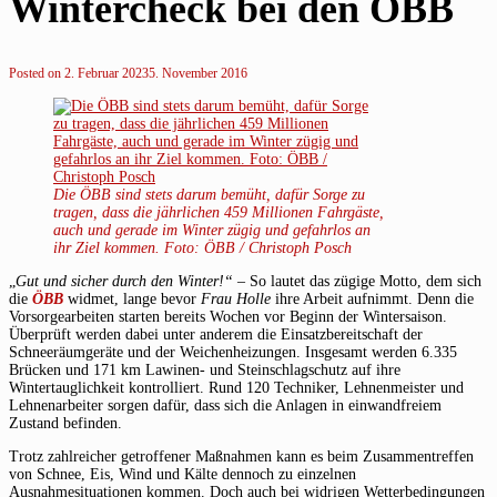
Wintercheck bei den ÖBB
Posted on
2. Februar 2023
5. November 2016
Die ÖBB sind stets darum bemüht, dafür Sorge zu
tragen, dass die jährlichen
459 Millionen Fahrgäste,
auch und gerade im Winter zügig und gefahrlos an
ihr Ziel kommen. Foto: ÖBB / Christoph Posch
„
Gut und sicher durch den Winter!“
– So lautet das zügige Motto, dem sich
die
ÖBB
widmet, lange bevor
Frau Holle
ihre Arbeit aufnimmt. Denn die
Vorsorgearbeiten starten bereits Wochen vor Beginn der Wintersaison.
Überprüft werden dabei unter anderem die Einsatzbereitschaft der
Schneeräumgeräte und der Weichenheizungen. Insgesamt werden 6.335
Brücken und 171 km Lawinen- und Steinschlagschutz auf ihre
Wintertauglichkeit kontrolliert. Rund 120 Techniker, Lehnenmeister und
Lehnenarbeiter sorgen dafür, dass sich die Anlagen in einwandfreiem
Zustand befinden.
Trotz zahlreicher getroffener Maßnahmen kann es beim Zusammentreffen
von Schnee, Eis, Wind und Kälte dennoch zu einzelnen
Ausnahmesituationen kommen. Doch auch bei widrigen Wetterbedingungen