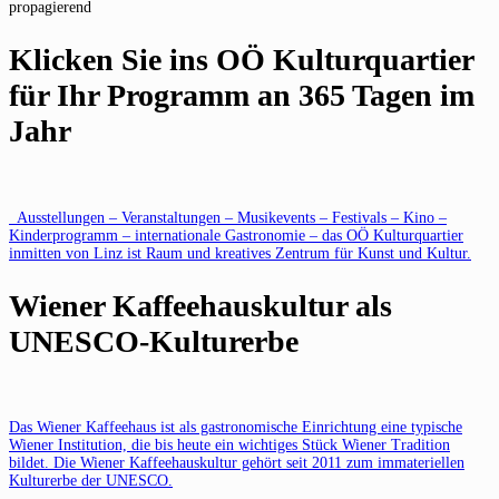
propagierend
Klicken Sie ins OÖ Kulturquartier
für Ihr Programm an 365 Tagen im
Jahr
Ausstellungen – Veranstaltungen – Musikevents – Festivals – Kino –
Kinderprogramm – internationale Gastronomie – das OÖ Kulturquartier
inmitten von Linz ist Raum und kreatives Zentrum für Kunst und Kultur.
Wiener Kaffeehauskultur als
UNESCO-Kulturerbe
Das Wiener Kaffeehaus ist als gastronomische Einrichtung eine typische
Wiener Institution, die bis heute ein wichtiges Stück Wiener Tradition
bildet. Die Wiener Kaffeehauskultur gehört seit 2011 zum immateriellen
Kulturerbe der UNESCO.