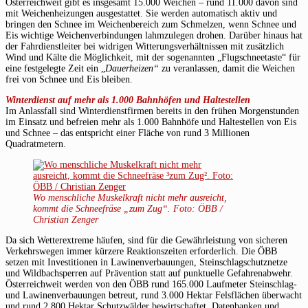
Österreichweit gibt es insgesamt 15.000 Weichen – rund 11.000 davon sind
mit Weichenheizungen ausgestattet. Sie werden automatisch aktiv und
bringen den Schnee im Weichenbereich zum Schmelzen, wenn Schnee und
Eis wichtige Weichenverbindungen lahmzulegen drohen. Darüber hinaus hat
der Fahrdienstleiter bei widrigen Witterungsverhältnissen mit zusätzlich
Wind und Kälte die Möglichkeit, mit der sogenannten „Flugschneetaste“ für
eine festgelegte Zeit ein „
Dauerheizen“
zu veranlassen, damit die Weichen
frei von Schnee und Eis bleiben.
Winterdienst auf mehr als 1.000 Bahnhöfen und Haltestellen
Im Anlassfall sind Winterdienstfirmen bereits in den frühen Morgenstunden
im Einsatz und befreien mehr als 1.000 Bahnhöfe und Haltestellen von Eis
und Schnee – das entspricht einer Fläche von rund 3 Millionen
Quadratmetern.
Wo menschliche Muskelkraft nicht mehr ausreicht,
kommt die Schneefräse „zum Zug“. Foto: ÖBB /
Christian Zenger
Da sich Wetterextreme häufen, sind für die Gewährleistung von sicheren
Verkehrswegen immer kürzere Reaktionszeiten erforderlich. Die ÖBB
setzen mit Investitionen in Lawinenverbauungen, Steinschlagschutznetze
und Wildbachsperren auf Prävention statt auf punktuelle Gefahrenabwehr.
Österreichweit werden von den ÖBB rund 165.000 Laufmeter Steinschlag-
und Lawinenverbauungen betreut, rund 3.000 Hektar Felsflächen überwacht
und rund 2.800 Hektar Schutzwälder bewirtschaftet. Datenbanken und