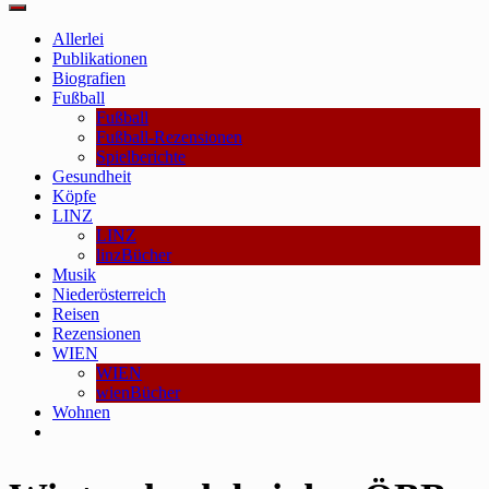
Main
Menu
Allerlei
Publikationen
Biografien
Fußball
Fußball
Fußball-Rezensionen
Spielberichte
Gesundheit
Köpfe
LINZ
LINZ
linzBücher
Musik
Niederösterreich
Reisen
Rezensionen
WIEN
WIEN
wienBücher
Wohnen