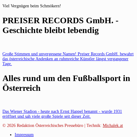
Viel Vergnügen beim Schmökern!
PREISER RECORDS GmbH. -
Geschichte bleibt lebendig
Große Stimmen und unvergessene Namen! Preiser Records GmbH. bewahrt
das österreichische Andenken an ruhmreiche Künstler längst vergangener
Tage.
Alles rund um den Fußballsport in
Österreich
Das Wiener Stadion - heute nach Ernst Happel benannt - wurde 1931
eröffnet und sah viele große Spiele seit dieser Zeit.
© 2026
Redaktion Österreichisches Pressebüro | Technik:
Michalek.at
Impressum