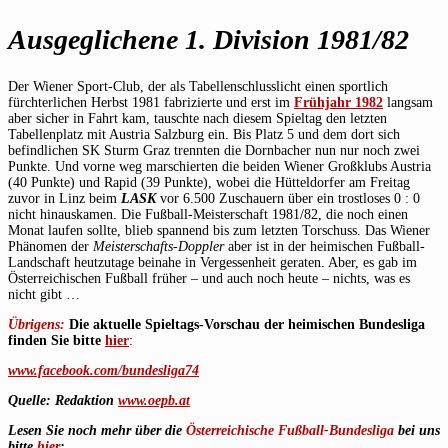
Ausgeglichene 1. Division 1981/82
Der Wiener Sport-Club, der als Tabellenschlusslicht einen sportlich
fürchterlichen Herbst 1981 fabrizierte und erst im
Frühjahr 1982
langsam
aber sicher in Fahrt kam, tauschte nach diesem Spieltag den letzten
Tabellenplatz mit Austria Salzburg ein. Bis Platz 5 und dem dort sich
befindlichen SK Sturm Graz trennten die Dornbacher nun nur noch zwei
Punkte. Und vorne weg marschierten die beiden Wiener Großklubs Austria
(40 Punkte) und Rapid (39 Punkte), wobei die Hütteldorfer am Freitag
zuvor in Linz beim
LASK
vor 6.500 Zuschauern über ein trostloses 0 : 0
nicht hinauskamen. Die Fußball-Meisterschaft 1981/82, die noch einen
Monat laufen sollte, blieb spannend bis zum letzten Torschuss. Das Wiener
Phänomen der
Meisterschafts-Doppler
aber ist in der heimischen Fußball-
Landschaft heutzutage beinahe in Vergessenheit geraten. Aber, es gab im
Österreichischen Fußball früher – und auch noch heute – nichts, was es
nicht gibt …
Übrigens:
Die aktuelle Spieltags-Vorschau der heimischen Bundesliga
finden Sie bitte
hier
:
www.facebook.com/bundesliga74
Quelle:
Redaktion
www.oepb.at
Lesen Sie noch mehr über die
Österreichische Fußball-Bundesliga
bei uns
bitte
hier
;