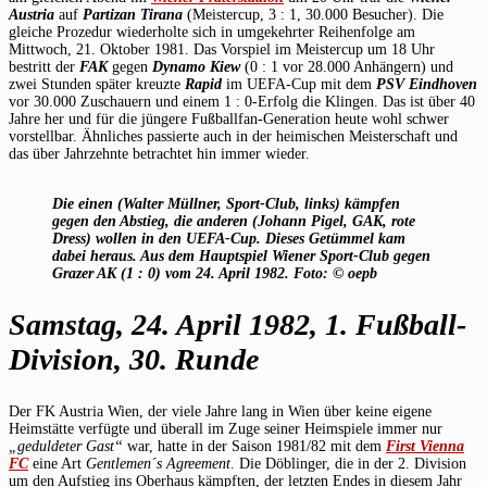
Austria
auf
Partizan Tirana
(Meistercup, 3 : 1, 30.000 Besucher). Die
gleiche Prozedur wiederholte sich in umgekehrter Reihenfolge am
Mittwoch, 21. Oktober 1981. Das Vorspiel im Meistercup um 18 Uhr
bestritt der
FAK
gegen
Dynamo Kiew
(0 : 1 vor 28.000 Anhängern) und
zwei Stunden später kreuzte
Rapid
im UEFA-Cup mit dem
PSV Eindhoven
vor 30.000 Zuschauern und einem 1 : 0-Erfolg die Klingen. Das ist über 40
Jahre her und für die jüngere Fußballfan-Generation heute wohl schwer
vorstellbar. Ähnliches passierte auch in der heimischen Meisterschaft und
das über Jahrzehnte betrachtet hin immer wieder.
Die einen (Walter Müllner, Sport-Club, links) kämpfen
gegen den Abstieg, die anderen (Johann Pigel, GAK, rote
Dress) wollen in den UEFA-Cup. Dieses Getümmel kam
dabei heraus. Aus dem Hauptspiel Wiener Sport-Club gegen
Grazer AK (1 : 0) vom 24. April 1982. Foto: © oepb
Samstag, 24. April 1982, 1. Fußball-
Division, 30. Runde
Der FK Austria Wien, der viele Jahre lang in Wien über keine eigene
Heimstätte verfügte und überall im Zuge seiner Heimspiele immer nur
„geduldeter Gast“
war, hatte in der Saison 1981/82 mit dem
First Vienna
FC
eine Art
Gentlemen´s Agreement
. Die Döblinger, die in der 2. Division
um den Aufstieg ins Oberhaus kämpften, der letzten Endes in diesem Jahr