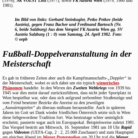
(1976),
SK VÖEST Linz
(1977), sowie
FK Austria Wien
(1979, 1980 und
1981).
Im Bild von links: Gerhard Steinkogler, Petko Petkov (beide
Austria), gegen Franz Bacher und Ferdinand Bartosch (Nr.
6, beide Salzburg) Aus dem Vorspiel FK Austria Wien gg. SV
Austria Salzburg (1 : 0) vom Samstag, 24. April 1982. Foto:
© oepb
Fußball-Doppelveranstaltung in der
Meisterschaft
Es gab in früheren Zeiten aber auch die Kampfmannschafts-
„Doppler“
in
der Meisterschaft, wobei es sich dabei um ein typisch
wienerisches
Phänomen
handelte. In den Wirren des
Zweiten Weltkriegs
von 1939 bis
1945 war dies meist darauf zurückzuführen, dass nicht jeder Sportplatz in
Wien bespielbar war, oder dass sich aufgrund zerbombter Straßenzüge und
vom Feind
besetzter Bezirke die Anreise zu den jeweiligen
„Auswärtsspielen“
als überaus mühsam herausstellte. Auch in späteren
Jahren im Gott sei Dank wieder friedlichen Österreich setzte sich in Wien
diese liebgewordene Tradition fort. Was heutzutage schier unmöglich
erscheint, passierte sogar auch im Europapokal. Beispielsweise zuletzt 1981.
Das Vorspiel bestritt am Mittwoch, 16. September 1981 um 18 Uhr
Rapid
gegen
Videoton
(UEFA-Cup, 2 : 2, 25.000 Zuschauer) und zum Hauptspiel
am gleichen Abend im
Wiener Praterstadion
um 20 Uhr traf die
Wiener