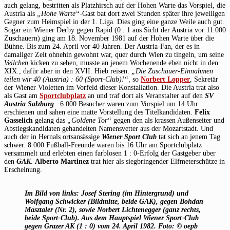
auch gelang, bestritten als Platzhirsch auf der Hohen Warte das Vorspiel, die
Austria als
„Hohe Warte“-
Gast bat dort zwei Stunden später ihre jeweiligen
Gegner zum Heimspiel in der 1. Liga. Dies ging eine ganze Weile auch gut.
Sogar ein Wiener Derby gegen Rapid (0 : 1 aus Sicht der Austria vor 11.000
Zuschauern) ging am 18. November 1981 auf der Hohen Warte über die
Bühne. Bis zum 24. April vor 40 Jahren. Der Austria-Fan, der es in
damaliger Zeit ohnehin gewohnt war, quer durch Wien zu tingeln, um seine
Veilchen
kicken zu sehen, musste an jenem Wochenende eben nicht in den
XIX., dafür aber in den XVII. Hieb reisen.
„Die Zuschauer-Einnahmen
teilen wir 40 (Austria) : 60 (Sport-Club)!“,
so
Norbert Lopper
, Sekretär
der Wiener Violetten im Vorfeld dieser Konstallation. Die Austria trat also
als Gast am
Sportclubplatz
an und traf dort als Veranstalter auf den
SV
Austria Salzburg
. 6.000 Besucher waren zum Vorspiel um 14 Uhr
erschienen und sahen eine matte Vorstellung des Titelkandidaten.
Felix
Gasselich
gelang das
„Goldene Tor“
gegen den als krassen Außenseiter und
Abstiegskandidaten gehandelten Namensvetter aus der Mozartstadt. Und
auch der in Hernals ortsansässige
Wiener Sport Club
tat sich an jenem Tag
schwer. 8.000 Fußball-Freunde waren bis 16 Uhr am Sportclubplatz
versammelt und erlebten einen farblosen 1 : 0-Erfolg der Gastgeber über
den
GAK
.
Alberto Martinez
trat hier als siegbringender Elfmeterschütze in
Erscheinung.
Im Bild von links: Josef Stering (im Hintergrund) und
Wolfgang Schwicker (Bildmitte, beide GAK), gegen Bohdan
Masztaler (Nr. 2), sowie Norbert Lichtenegger (ganz rechts,
beide Sport-Club). Aus dem Hauptspiel Wiener Sport-Club
gegen Grazer AK (1 : 0) vom 24. April 1982. Foto: © oepb