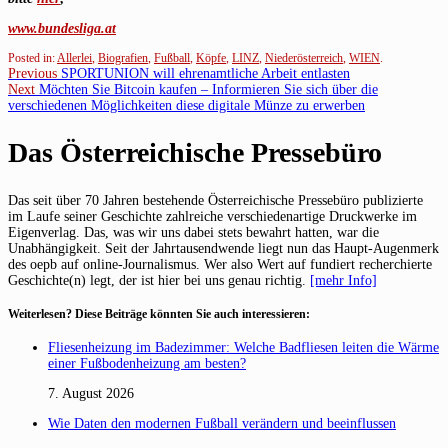
www.bundesliga.at
Posted in:
Allerlei
,
Biografien
,
Fußball
,
Köpfe
,
LINZ
,
Niederösterreich
,
WIEN
.
Beitragsnavigation
Previous
Previous
SPORTUNION will ehrenamtliche Arbeit entlasten
Next
post:
Next
Möchten Sie Bitcoin kaufen – Informieren Sie sich über die
post:
verschiedenen Möglichkeiten diese digitale Münze zu erwerben
Das Österreichische Pressebüro
Das seit über 70 Jahren bestehende Österreichische Pressebüro publizierte
im Laufe seiner Geschichte zahlreiche verschiedenartige Druckwerke im
Eigenverlag. Das, was wir uns dabei stets bewahrt hatten, war die
Unabhängigkeit. Seit der Jahrtausendwende liegt nun das Haupt-Augenmerk
des oepb auf online-Journalismus. Wer also Wert auf fundiert recherchierte
Geschichte(n) legt, der ist hier bei uns genau richtig.
[mehr Info]
Weiterlesen? Diese Beiträge könnten Sie auch interessieren:
Fliesenheizung im Badezimmer: Welche Badfliesen leiten die Wärme
einer Fußbodenheizung am besten?
7. August 2026
Wie Daten den modernen Fußball verändern und beeinflussen