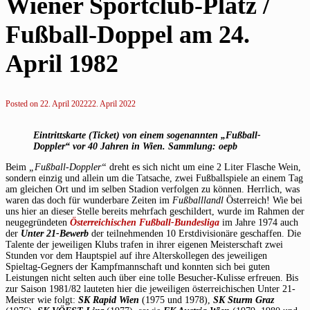
Wiener Sportclub-Platz /
Fußball-Doppel am 24.
April 1982
Posted on
22. April 2022
22. April 2022
Eintrittskarte (Ticket) von einem sogenannten „Fußball-
Doppler“ vor 40 Jahren in Wien. Sammlung: oepb
Beim
„Fußball-Doppler“
dreht es sich nicht um eine 2 Liter Flasche Wein,
sondern einzig und allein um die Tatsache, zwei Fußballspiele an einem Tag
am gleichen Ort und im selben Stadion verfolgen zu können. Herrlich, was
waren das doch für wunderbare Zeiten im
Fußballlandl
Österreich! Wie bei
uns hier an dieser Stelle bereits mehrfach geschildert, wurde im Rahmen der
neugegründeten
Österreichischen Fußball-Bundesliga
im Jahre 1974 auch
der
Unter 21-Bewerb
der teilnehmenden 10 Erstdivisionäre geschaffen. Die
Talente der jeweiligen Klubs trafen in ihrer eigenen Meisterschaft zwei
Stunden vor dem Hauptspiel auf ihre Alterskollegen des jeweiligen
Spieltag-Gegners der Kampfmannschaft und konnten sich bei guten
Leistungen nicht selten auch über eine tolle Besucher-Kulisse erfreuen. Bis
zur Saison 1981/82 lauteten hier die jeweiligen österreichischen Unter 21-
Meister wie folgt:
SK Rapid Wien
(1975 und 1978),
SK Sturm Graz