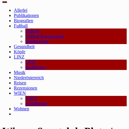
Main
Menu
Allerlei
Publikationen
Biografien
Fußball
Fußball
Fußball-Rezensionen
Spielberichte
Gesundheit
Köpfe
LINZ
LINZ
linzBücher
Musik
Niederösterreich
Reisen
Rezensionen
WIEN
WIEN
wienBücher
Wohnen