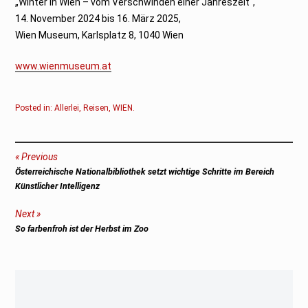
„Winter in Wien – vom Verschwinden einer Jahreszeit“,
14. November 2024 bis 16. März 2025,
Wien Museum, Karlsplatz 8, 1040 Wien
www.wienmuseum.at
Posted in:
Allerlei
,
Reisen
,
WIEN
.
Beitragsnavigation
Previous
Previous
Österreichische Nationalbibliothek setzt wichtige Schritte im Bereich
post:
Künstlicher Intelligenz
Next
Next
So farbenfroh ist der Herbst im Zoo
post: