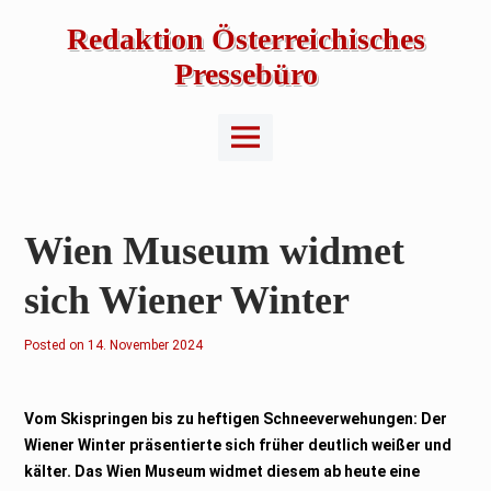
Skip
to
Redaktion Österreichisches
content
Pressebüro
Main
Menu
Wien Museum widmet
sich Wiener Winter
Posted on
1
14. November 2024
4
.
N
o
v
Vom Skispringen bis zu heftigen Schneeverwehungen: Der
e
Wiener Winter präsentierte sich früher deutlich weißer und
m
b
kälter. Das Wien Museum widmet diesem ab heute eine
e
r