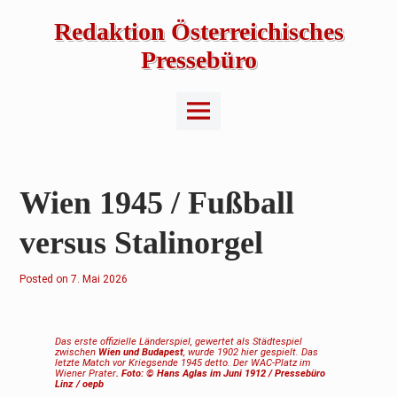
Skip
to
Redaktion Österreichisches
content
Pressebüro
Main
Menu
Wien 1945 / Fußball
versus Stalinorgel
Posted on
7
7. Mai 2026
.
M
a
i
2
Das erste offizielle Länderspiel, gewertet als Städtespiel
0
zwischen
Wien und Budapest
, wurde 1902 hier gespielt. Das
2
letzte Match vor Kriegsende 1945 detto. Der WAC-Platz im
6
Wiener Prater
.
Foto: © Hans Aglas im Juni 1912 / Pressebüro
Linz / oepb