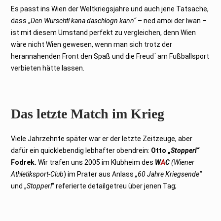
Es passt ins Wien der Weltkriegsjahre und auch jene Tatsache,
dass „
Den Wurschtl kana daschlogn kann“
– ned amoi der Iwan –
ist mit diesem Umstand perfekt zu vergleichen, denn Wien
wäre nicht Wien gewesen, wenn man sich trotz der
herannahenden Front den Spaß und die Freud´ am Fußballsport
verbieten hätte lassen.
Das letzte Match im Krieg
Viele Jahrzehnte später war er der letzte Zeitzeuge, aber
dafür ein quicklebendig lebhafter obendrein:
Otto „
Stopperl
“
Fodrek.
Wir trafen uns 2005 im Klubheim des
W
A
C
(Wiener
Athletiksport-Club
) im Prater aus Anlass
„60 Jahre Kriegsende“
und „
Stopperl
“ referierte detailgetreu über jenen Tag;