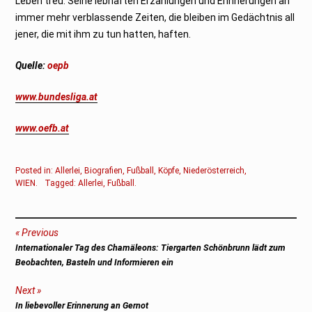
Leben treu. Seine lebhaften Erzählungen und Erinnerungen an
immer mehr verblassende Zeiten, die bleiben im Gedächtnis all
jener, die mit ihm zu tun hatten, haften.
Quelle:
oepb
www.bundesliga.at
www.oefb.at
Posted in:
Allerlei
,
Biografien
,
Fußball
,
Köpfe
,
Niederösterreich
,
WIEN
.
Tagged:
Allerlei
,
Fußball
.
Beitragsnavigation
Previous
Previous
Internationaler Tag des Chamäleons: Tiergarten Schönbrunn lädt zum
post:
Beobachten, Basteln und Informieren ein
Next
Next
In liebevoller Erinnerung an Gernot