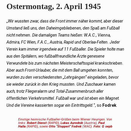
Ostermontag, 2. April 1945
„
Wir wussten zwar, dass die Front immer näher kommt, aber dieser
Umstand ließ uns, den Daheimgebliebenen, den Spaß am Fußball
nicht nehmen. Die damaligen Teams hießen: W.A.C., Vienna,
Admira, FC Wien, F.A.C., Austria, Rapid und Oberlaa-Felten. Jeder
Verein kam immer irgendwie auf 11 Fußballer. Die Spieler holte man
aus den Spitälern, wo fußballfreundliche Ärzte genesene
Verwundete bis zum nächsten Meisterschaftsspiel krankschrieben.
Aber auch Front-Urlauber, die mit dem Ball umgehen konnten,
wurden zu den verschiedensten „Lehrgängen“ eingeladen, bevor
sie wieder zurück in den Krieg mussten. Und Zuschauer kamen
auch, trotz Fliegeralarm und Total-Zusammenbruch aller
öffentlichen Verkehrsmittel. Fußball war und ist eben ein Magnet.
Und die Vereine kassierten sogar ein Eintrittsgeld.
“, so
Fodrek
.
Einstige heimische Fußballer-Größen beim Wiener Heurigen. Von
links:
Robert Dienst
(RAPID),
Lukas Aurednik
(Austria),
Paul
Halla
(RAPID), sowie
Otto “Stopperl” Fodrek
(WAC).
Foto: © oepb