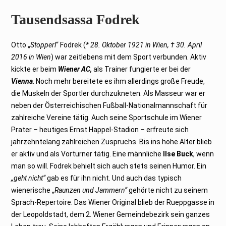
Tausendsassa Fodrek
Otto „
Stopperl
“ Fodrek (
* 28. Oktober 1921 in Wien, † 30. April
2016 in Wien
) war zeitlebens mit dem Sport verbunden. Aktiv
kickte er beim
Wiener AC,
als Trainer fungierte er bei der
Vienna
. Noch mehr bereitete es ihm allerdings große Freude,
die Muskeln der Sportler durchzukneten. Als Masseur war er
neben der Österreichischen Fußball-Nationalmannschaft für
zahlreiche Vereine tätig. Auch seine Sportschule im Wiener
Prater – heutiges Ernst Happel-Stadion – erfreute sich
jahrzehntelang zahlreichen Zuspruchs. Bis ins hohe Alter blieb
er aktiv und als Vorturner tätig. Eine männliche
Ilse Buck
, wenn
man so will. Fodrek behielt sich auch stets seinen Humor. Ein
„geht nicht“
gab es für ihn nicht. Und auch das typisch
wienerische „
Raunzen und Jammern“
gehörte nicht zu seinem
Sprach-Repertoire. Das Wiener Original blieb der Rueppgasse in
der Leopoldstadt, dem 2. Wiener Gemeindebezirk sein ganzes