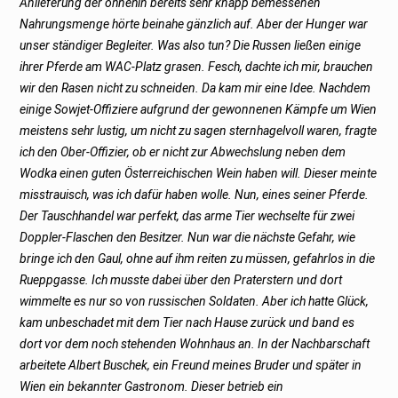
Anlieferung der ohnehin bereits sehr knapp bemessenen
Nahrungsmenge hörte beinahe gänzlich auf. Aber der Hunger war
unser ständiger Begleiter. Was also tun? Die Russen ließen einige
ihrer Pferde am WAC-Platz grasen. Fesch, dachte ich mir, brauchen
wir den Rasen nicht zu schneiden. Da kam mir eine Idee. Nachdem
einige Sowjet-Offiziere aufgrund der gewonnenen Kämpfe um Wien
meistens sehr lustig, um nicht zu sagen sternhagelvoll waren, fragte
ich den Ober-Offizier, ob er nicht zur Abwechslung neben dem
Wodka einen guten Österreichischen Wein haben will. Dieser meinte
misstrauisch, was ich dafür haben wolle. Nun, eines seiner Pferde.
Der Tauschhandel war perfekt, das arme Tier wechselte für zwei
Doppler-Flaschen den Besitzer. Nun war die nächste Gefahr, wie
bringe ich den Gaul, ohne auf ihm reiten zu müssen, gefahrlos in die
Rueppgasse. Ich musste dabei über den Praterstern und dort
wimmelte es nur so von russischen Soldaten. Aber ich hatte Glück,
kam unbeschadet mit dem Tier nach Hause zurück und band es
dort vor dem noch stehenden Wohnhaus an. In der Nachbarschaft
arbeitete Albert Buschek, ein Freund meines Bruder und später in
Wien ein bekannter Gastronom. Dieser betrieb ein