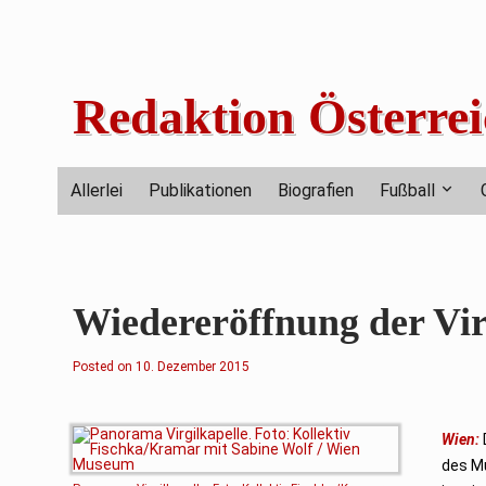
Skip
to
content
Redaktion Österrei
Allerlei
Publikationen
Biografien
Fußball
Wiedereröffnung der Vir
Posted on
1
10. Dezember 2015
0
.
D
e
z
Wien:
e
des Mu
m
b