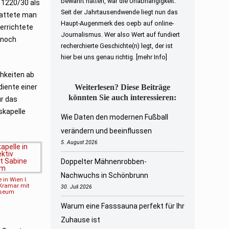
bewahrt hatten, war die Unabhängigkeit.
 1220/30 als
Seit der Jahrtausendwende liegt nun das
tattete man
Haupt-Augenmerk des oepb auf online-
errichtete
Journalismus. Wer also Wert auf fundiert
 noch
recherchierte Geschichte(n) legt, der ist
hier bei uns genau richtig.
[mehr Info]
chkeiten ab
diente einer
Weiterlesen? Diese Beiträge
könnten Sie auch interessieren:
ür das
skapelle
Wie Daten den modernen Fußball
verändern und beeinflussen
5. August 2026
Doppelter Mähnenrobben-
Nachwuchs in Schönbrunn
e in Wien I.
/Kramar mit
30. Juli 2026
useum
Warum eine Fasssauna perfekt für Ihr
Zuhause ist