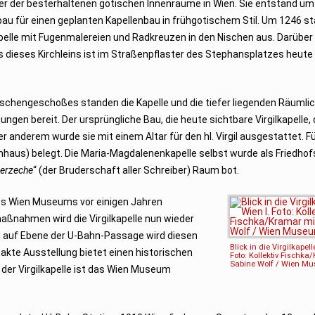
ner der besterhaltenen gotischen Innenräume in Wien. Sie entstand um
au für einen geplanten Kapellenbau in frühgotischem Stil. Um 1246 s
pelle mit Fugenmalereien und Radkreuzen in den Nischen aus. Darüber 
s dieses Kirchleins ist im Straßenpflaster des Stephansplatzes heute
ischengeschoßes standen die Kapelle und die tiefer liegenden Räumli
gen bereit. Der ursprüngliche Bau, die heute sichtbare Virgilkapelle, 
 anderem wurde sie mit einem Altar für den hl. Virgil ausgestattet. F
inhaus) belegt. Die Maria-Magdalenenkapelle selbst wurde als Friedhof
berzeche
“ (der Bruderschaft aller Schreiber) Raum bot.
es Wien Museums vor einigen Jahren
nahmen wird die Virgilkapelle nun wieder
ng auf Ebene der U-Bahn-Passage wird diesen
Blick in die Virgilkapell
akte Ausstellung bietet einen historischen
Foto: Kollektiv Fischka
Sabine Wolf / Wien M
 der Virgilkapelle ist das Wien Museum