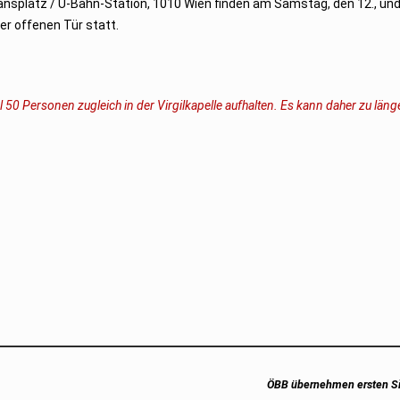
ansplatz / U-Bahn-Station, 1010 Wien finden am Samstag, den 12., un
er offenen Tür statt.
 50 Personen zugleich in der Virgilkapelle aufhalten. Es kann daher zu län
Next
ÖBB übernehmen ersten Si