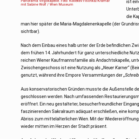
Panorama Virgilkapelle. Foto: Kollektiv Fischka/Kramar
ist ei
e
mit Sabine Wolf / Wien Museum
r
Unterb
2
0
die Ka
1
5
man hier später die Maria-Magdalenenkapelle (der Grundris
sichtbar).
Nach dem Einbau eines halb unter der Erde befindlichen Zw
dem frühen 14. Jahrhundert für ganz unterschiedliche Nutzun
reichen Wiener Kaufmannsfamilie als Andachtskapelle, unter
Zwischengeschoss ist eine Nutzung als „
Neuer Karner
“ (Be
genutzt, während ihre Empore Versammlungen der
„Schrei
Aus konservatorischen Gründen musste die Außenstelle d
geschlossen werden. Nach umfassenden Restaurierungsmaß
eröffnet. Ein neu gestalteter, besucherfreundlicher Einga
faszinierenden Sakralraum adäquat erschließen, eine komp
Abriss zum mittelalterlichen Wien. Mit der Wiedereröffnung
wieder mitten im Herzen der Stadt präsent.