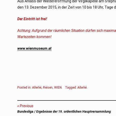
Aus Anlass der Wiedereröffnung der Virgilkapelle am Steph
den 13. Dezember 2015, in der Zeit von 10 bis 18 Uhr, Tage d
Der Eintritt ist frei!
Achtung: Aufgrund der räumlichen Situation dürfen sich maximal
Wartezeiten kommen!
www.wienmuseum.at
Posted in:
Allerlei
,
Reisen
,
WIEN
.
Tagged:
Allerlei
.
Beitragsnavigation
Previous
Previous
Bundesliga / Ergebnisse der 19. ordentlichen Hauptversammlung