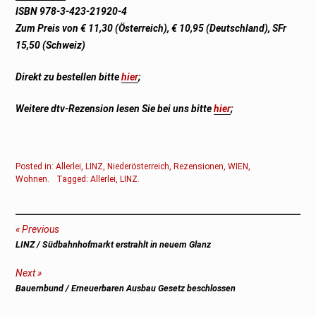
ISBN 978-3-423-21920-4
Zum Preis von € 11,30 (Österreich), € 10,95 (Deutschland), SFr
15,50 (Schweiz)
Direkt zu bestellen bitte
hier
;
Weitere dtv-Rezension lesen Sie bei uns bitte
hier
;
Posted in:
Allerlei
,
LINZ
,
Niederösterreich
,
Rezensionen
,
WIEN
,
Wohnen
.
Tagged:
Allerlei
,
LINZ
.
Beitragsnavigation
Previous
Previous
LINZ / Südbahnhofmarkt erstrahlt in neuem Glanz
post:
Next
Next
Bauernbund / Erneuerbaren Ausbau Gesetz beschlossen
post: