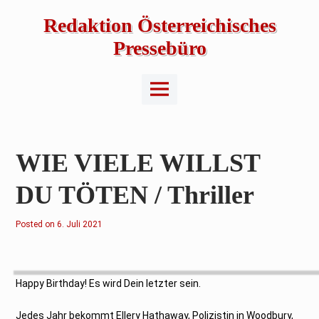
Skip
to
Redaktion Österreichisches
content
Pressebüro
Main
Menu
WIE VIELE WILLST
DU TÖTEN / Thriller
Posted on
6
6. Juli 2021
.
J
u
l
i
2
Happy Birthday! Es wird Dein letzter sein.
0
2
1
Jedes Jahr bekommt Ellery Hathaway, Polizistin in Woodbury,