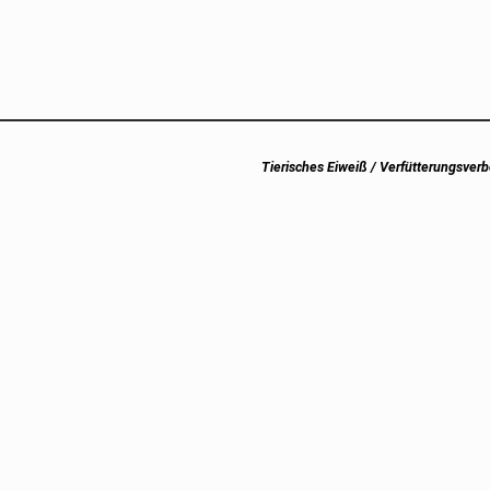
Next
Tierisches Eiweiß / Verfütterungsverb
post: