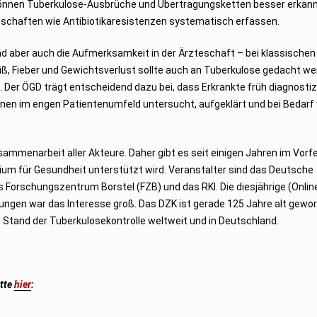
ce können Tuberkulose-Ausbrüche und Übertragungsketten besser erkan
nschaften wie Antibiotikaresistenzen systematisch erfassen.
nd aber auch die Aufmerksamkeit in der Ärzteschaft – bei klassischen
 Fieber und Gewichtsverlust sollte auch an Tuberkulose gedacht we
er ÖGD trägt entscheidend dazu bei, dass Erkrankte früh diagnostizi
sonen im engen Patientenumfeld untersucht, aufgeklärt und bei Bedar
sammenarbeit aller Akteure. Daher gibt es seit einigen Jahren im Vorf
um für Gesundheit unterstützt wird. Veranstalter sind das Deutsche
 Forschungszentrum Borstel (FZB) und das RKI. Die diesjährige (Onli
ungen war das Interesse groß. Das DZK ist gerade 125 Jahre alt gewo
n Stand der Tuberkulosekontrolle weltweit und in Deutschland.
itte
hier
: