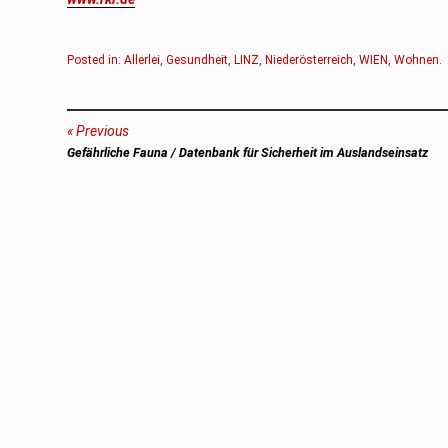
Posted in:
Allerlei
,
Gesundheit
,
LINZ
,
Niederösterreich
,
WIEN
,
Wohnen
.
Beitragsnavigation
Previous
Previous
Gefährliche Fauna / Datenbank für Sicherheit im Auslandseinsatz
post: