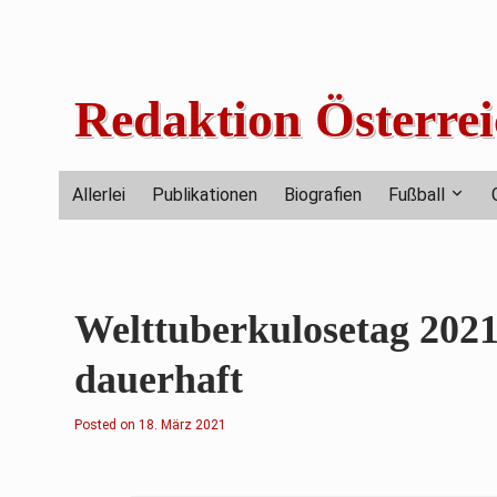
Skip
to
content
Redaktion Österrei
Allerlei
Publikationen
Biografien
Fußball
Welttuberkulosetag 2021
dauerhaft
Posted on
1
18. März 2021
8
.
M
ä
r