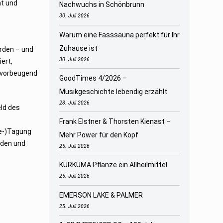
nt und
Nachwuchs in Schönbrunn
30. Juli 2026
Warum eine Fasssauna perfekt für Ihr
Zuhause ist
rden – und
30. Juli 2026
ert,
f vorbeugend
GoodTimes 4/2026 –
Musikgeschichte lebendig erzählt
28. Juli 2026
eld des
Frank Elstner & Thorsten Kienast –
ne-)Tagung
Mehr Power für den Kopf
rden und
25. Juli 2026
KURKUMA Pflanze ein Allheilmittel
25. Juli 2026
EMERSON LAKE & PALMER
25. Juli 2026