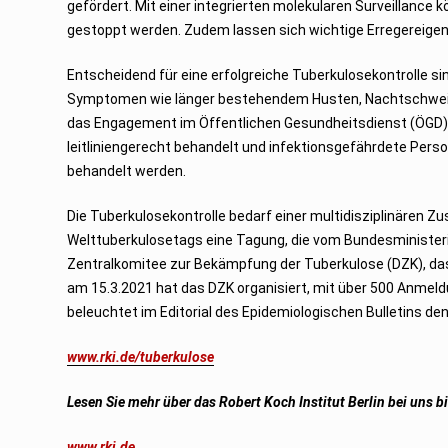
gefördert. Mit einer integrierten molekularen Surveillan
gestoppt werden. Zudem lassen sich wichtige Erregereige
Entscheidend für eine erfolgreiche Tuberkulosekontrolle si
Symptomen wie länger bestehendem Husten, Nachtschweiß,
das Engagement im Öffentlichen Gesundheitsdienst (ÖGD). D
leitliniengerecht behandelt und infektionsgefährdete Per
behandelt werden.
Die Tuberkulosekontrolle bedarf einer multidisziplinären Zu
Welttuberkulosetags eine Tagung, die vom Bundesministeri
Zentralkomitee zur Bekämpfung der Tuberkulose (DZK), das
am 15.3.2021 hat das DZK organisiert, mit über 500 Anmeld
beleuchtet im Editorial des Epidemiologischen Bulletins de
www.rki.de/tuberkulose
Lesen Sie mehr über das Robert Koch Institut Berlin bei uns b
www.rki.de