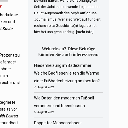
bewahrt hatten, war die Unabhängigkeit.
ay
Seit der Jahrtausendwende liegt nun das
Haupt-Augenmerk des oepb auf online-
uberkulose
Journalismus. Wer also Wert auf fundiert
nken und
recherchierte Geschichte(n) legt, der ist
t Koch-
hier bei uns genau richtig.
[mehr Info]
Weiterlesen? Diese Beiträge
könnten Sie auch interessieren:
 Prozent zu
gefährdet.
Fliesenheizung im Badezimmer:
nwohner
Welche Badfliesen leiten die Wärme
nd im
einer Fußbodenheizung am besten?
eichen, ist
7. August 2026
Wie Daten den modernen Fußball
tegrierte
verändern und beeinflussen
ereits vor
5. August 2026
lth-Beitrag
Gesundheit
Doppelter Mähnenrobben-