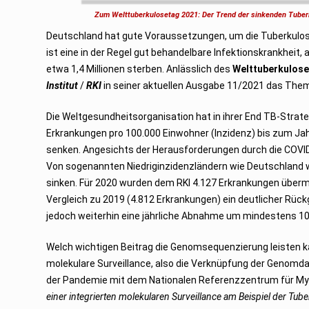
z
Zum Welttuberkulosetag 2021: Der Trend der sinkenden Tuberk
2
0
Deutschland hat gute Voraussetzungen, um die Tuberkulose
2
1
ist eine in der Regel gut behandelbare Infektionskrankheit
etwa 1,4 Millionen sterben. Anlässlich des
Welttuberkulose
Institut
/
RKI
in seiner aktuellen Ausgabe 11/2021 das Them
Die Weltgesundheitsorganisation hat in ihrer End TB-Strateg
Erkrankungen pro 100.000 Einwohner (Inzidenz) bis zum Ja
senken. Angesichts der Herausforderungen durch die COVID-1
Von sogenannten Niedriginzidenzländern wie Deutschland wir
sinken. Für 2020 wurden dem RKI 4.127 Erkrankungen übermit
Vergleich zu 2019 (4.812 Erkrankungen) ein deutlicher Rüc
jedoch weiterhin eine jährliche Abnahme um mindestens 10%
Welch wichtigen Beitrag die Genomsequenzierung leisten kann
molekulare Surveillance, also die Verknüpfung der Genomdate
der Pandemie mit dem Nationalen Referenzzentrum für My
einer integrierten molekularen Surveillance am Beispiel der Tu