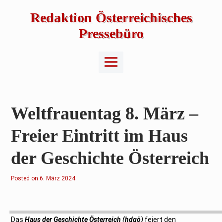
Skip
to
Redaktion Österreichisches
content
Pressebüro
Main
Menu
Weltfrauentag 8. März –
Freier Eintritt im Haus
der Geschichte Österreich
Posted on
6
6. März 2024
.
M
ä
r
z
2
Das
Haus der Geschichte Österreich (hdgö)
feiert den