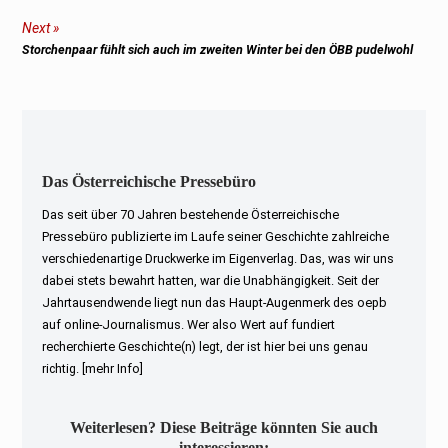
post:
Next
Next
Storchenpaar fühlt sich auch im zweiten Winter bei den ÖBB pudelwohl
post:
Das Österreichische Pressebüro
Das seit über 70 Jahren bestehende Österreichische
Pressebüro publizierte im Laufe seiner Geschichte zahlreiche
verschiedenartige Druckwerke im Eigenverlag. Das, was wir uns
dabei stets bewahrt hatten, war die Unabhängigkeit. Seit der
Jahrtausendwende liegt nun das Haupt-Augenmerk des oepb
auf online-Journalismus. Wer also Wert auf fundiert
recherchierte Geschichte(n) legt, der ist hier bei uns genau
richtig.
[mehr Info]
Weiterlesen? Diese Beiträge könnten Sie auch
interessieren: