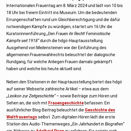
0
2
Internationalen Frauentag am 8. März 2024 und lädt von 10 bis
4
18 Uhr bei freiem Eintritt ins Museum. Um die bedeutenden
Errungenschaften rund um Gleichberechtigung und die dafür
notwendigen Kämpfe zu würdigen, startet um 16 Uhr die
Kuratorinnenführung
„Den Frauen ihr Recht! Feministische
Kämpfe seit 1918“
durch die hdgö-Hauptausstellung.
Ausgehend von Meilensteinen wie der Einführung des
allgemeinen Frauenwahlrechts beleuchtet der dialogische
Rundgang, für welche Anliegen Frauen damals gekämpft
haben und welche bis heute aktuell sind.
Neben den Stationen in der Hauptausstellung bietet das hdgö
auf seiner Webseite zahlreiche Artikel – etwa aus dem
„Lexikon zur Zeitgeschichte“
– sowie Beiträge zum Hören und
Sehen an, die sich mit
Frauengeschichte
befassen. Ein
ausführlicher Blog-Beitrag beleuchtet die
Geschichte des
Weltfrauentags
selbst. Zum digitalen Hören lädt die erste
Station des Audio-Themenweges
„Ein Jahrhundert in Biografien“
ein, Näheres zu
Adelheid Popp
zu erfahren: Sie setzte sich