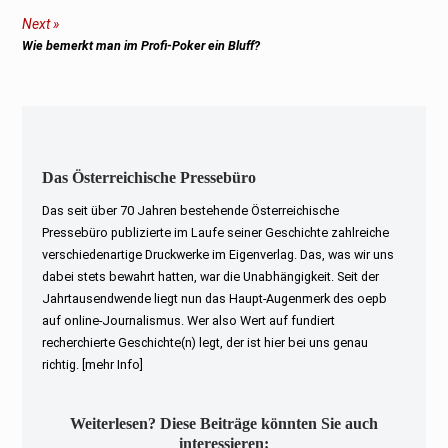
post:
Next
Next
Wie bemerkt man im Profi-Poker ein Bluff?
post:
Das Österreichische Pressebüro
Das seit über 70 Jahren bestehende Österreichische
Pressebüro publizierte im Laufe seiner Geschichte zahlreiche
verschiedenartige Druckwerke im Eigenverlag. Das, was wir uns
dabei stets bewahrt hatten, war die Unabhängigkeit. Seit der
Jahrtausendwende liegt nun das Haupt-Augenmerk des oepb
auf online-Journalismus. Wer also Wert auf fundiert
recherchierte Geschichte(n) legt, der ist hier bei uns genau
richtig.
[mehr Info]
Weiterlesen? Diese Beiträge könnten Sie auch
interessieren: