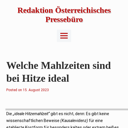
Skip
to
Redaktion Österreichisches
content
Pressebüro
Main
Menu
Welche Mahlzeiten sind
bei Hitze ideal
Posted on
1
15. August 2023
5
.
A
u
g
u
Die
„ideale Hitzemahlzeit“
gibt es nicht, denn: Es gibt keine
s
t
wissenschaftlichen Beweise
(Kausalevidenz)
für eine
2
etablierte Kostform für besonders kaltes oder extrem heißes
0