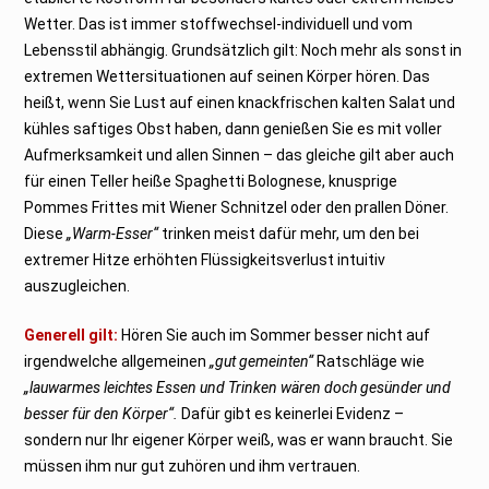
2
Wetter. Das ist immer stoffwechsel-individuell und vom
3
Lebensstil abhängig. Grundsätzlich gilt: Noch mehr als sonst in
extremen Wettersituationen auf seinen Körper hören. Das
heißt, wenn Sie Lust auf einen knackfrischen kalten Salat und
kühles saftiges Obst haben, dann genießen Sie es mit voller
Aufmerksamkeit und allen Sinnen – das gleiche gilt aber auch
für einen Teller heiße Spaghetti Bolognese, knusprige
Pommes Frittes mit Wiener Schnitzel oder den prallen Döner.
Diese
„Warm-Esser“
trinken meist dafür mehr, um den bei
extremer Hitze erhöhten Flüssigkeitsverlust intuitiv
auszugleichen.
Generell gilt:
Hören Sie auch im Sommer besser nicht auf
irgendwelche allgemeinen
„gut gemeinten“
Ratschläge wie
„lauwarmes leichtes Essen und Trinken wären doch gesünder und
besser für den Körper“.
Dafür gibt es keinerlei Evidenz –
sondern nur Ihr eigener Körper weiß, was er wann braucht. Sie
müssen ihm nur gut zuhören und ihm vertrauen.