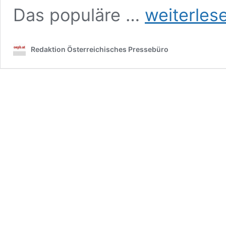
Weinviertel
Das populäre …
weiterles
–
Tiere
aus
Redaktion Österreichisches Pressebüro
der
Eiszeit