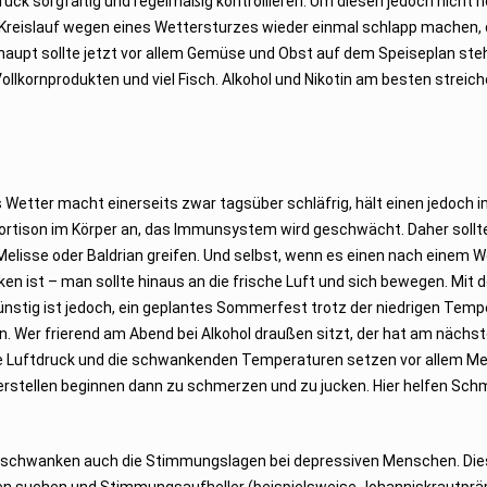
uck sorgfältig und regelmäßig kontrollieren. Um diesen jedoch nicht 
r Kreislauf wegen eines Wettersturzes wieder einmal schlapp machen, 
aupt sollte jetzt vor allem Gemüse und Obst auf dem Speiseplan ste
lkornprodukten und viel Fisch. Alkohol und Nikotin am besten streich
s Wetter macht einerseits zwar tagsüber schläfrig, hält einen jedoch i
ortison im Körper an, das Immunsystem wird geschwächt. Daher sollt
Melisse oder Baldrian greifen. Und selbst, wenn es einen nach einem 
en ist – man sollte hinaus an die frische Luft und sich bewegen. Mit d
ünstig ist jedoch, ein geplantes Sommerfest trotz der niedrigen Tem
 Wer frierend am Abend bei Alkohol draußen sitzt, der hat am nächst
nde Luftdruck und die schwankenden Temperaturen setzen vor allem M
rstellen beginnen dann zu schmerzen und zu jucken. Hier helfen Sch
 schwanken auch die Stimmungslagen bei depressiven Menschen. Di
en suchen und Stimmungsaufheller (beispielsweise Johanniskrautprä