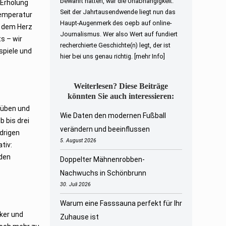
bewahrt hatten, war die Unabhängigkeit.
 Erholung
Seit der Jahrtausendwende liegt nun das
Temperatur
Haupt-Augenmerk des oepb auf online-
ch dem Herz
Journalismus. Wer also Wert auf fundiert
s – wir
recherchierte Geschichte(n) legt, der ist
spiele und
hier bei uns genau richtig.
[mehr Info]
Weiterlesen? Diese Beiträge
könnten Sie auch interessieren:
süben und
Wie Daten den modernen Fußball
b bis drei
verändern und beeinflussen
edrigen
5. August 2026
tiv:
 den
Doppelter Mähnenrobben-
Nachwuchs in Schönbrunn
30. Juli 2026
Warum eine Fasssauna perfekt für Ihr
iker und
Zuhause ist