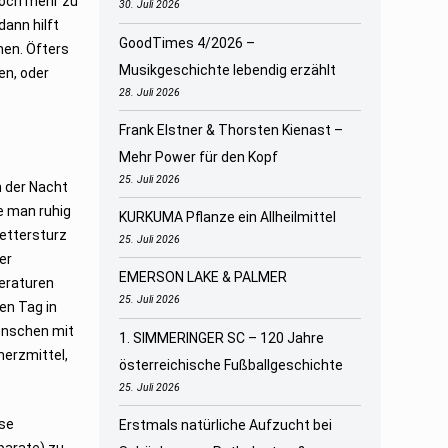
noch mehr zu
30. Juli 2026
dann hilft
GoodTimes 4/2026 –
hen. Öfters
Musikgeschichte lebendig erzählt
en, oder
28. Juli 2026
Frank Elstner & Thorsten Kienast –
Mehr Power für den Kopf
25. Juli 2026
n der Nacht
e man ruhig
KURKUMA Pflanze ein Allheilmittel
Wettersturz
25. Juli 2026
er
EMERSON LAKE & PALMER
peraturen
25. Juli 2026
en Tag in
enschen mit
1. SIMMERINGER SC – 120 Jahre
merzmittel,
österreichische Fußballgeschichte
25. Juli 2026
ese
Erstmals natürliche Aufzucht bei
parate) zu