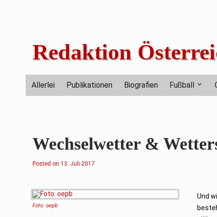
Skip
to
content
Redaktion Österrei
Allerlei
Publikationen
Biografien
Fußball
Wechselwetter & Wetters
Posted on
13. Juli 2017
Und wi
Foto: oepb
beste