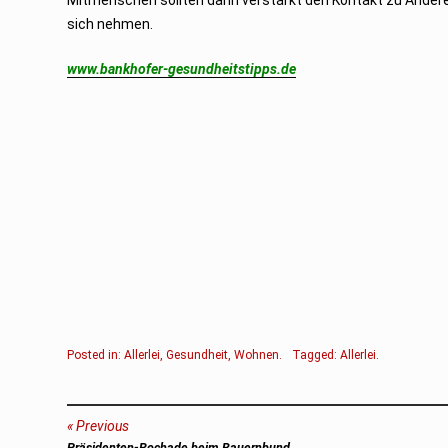
sich nehmen.
www.bankhofer-gesundheitstipps.de
Posted in:
Allerlei
,
Gesundheit
,
Wohnen
.
Tagged:
Allerlei
.
Beitragsnavigation
Previous
Previous
Präsidenten-Rochade beim Bauernbund