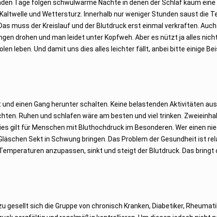
nden Tage folgen schwülwarme Nächte in denen der Schlaf kaum eine
s Kaltwelle und Wettersturz. Innerhalb nur weniger Stunden saust die 
r. Das muss der Kreislauf und der Blutdruck erst einmal verkraften. Au
en drohen und man leidet unter Kopfweh. Aber es nützt ja alles nicht
leben. Und damit uns dies alles leichter fällt, anbei bitte einige Bei
 und einen Gang herunter schalten. Keine belastenden Aktivitäten au
chten. Ruhen und schlafen wäre am besten und viel trinken. Zweieinhal
Dies gilt für Menschen mit Bluthochdruck im Besonderen. Wer einen ni
 Gläschen Sekt in Schwung bringen. Das Problem der Gesundheit ist rela
Temperaturen anzupassen, sinkt und steigt der Blutdruck. Das bringt
zu gesellt sich die Gruppe von chronisch Kranken, Diabetiker, Rheumat