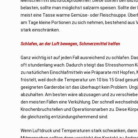
Menschen mit Blutdruckproblemen. Diese sollten den Blutdr
belasten, sollte man möglichst salzarm speisen. Sollte de
meist eine Tasse warme Gemüse- oder Fleischsuppe. Überh
am Tage kleine Portionen zu sich nehmen, bestehend aus Vol
stark einschränken.
Schlafen, an der Luft bewegen, Schmerzmittel helfen
Ganz wichtig ist auf jeden Fall ausreichend zu schlafen. Da
oft stundenlang wach. Dadurch steigt das Stresshormon K
zu natürlichen Einschlafmitteln wie Präparate mit Hopfen, 
fröstelt, weil doch die Temperatur um 10 bis 15 Grad gesunk
geeigneten Garderobe ist das überhaupt kein Problem. Ung
abzuhalten. Am besten wäre abzusagen und zu verschieben.
den meisten Fällen eine Verkühlung. Der schnell wechsel
Knochenbruchstellen und Operationsnarben zu. Diese Körpe
die gleichzeitig entzündungshemmend sind.
Wenn Luftdruck und Temperaturen stark schwanken, dann
Mitmenschen sollten dann verstärkt den Kontakt zu Ander