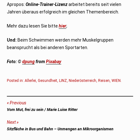
Apropos:
Online-Trainer-Lizenz
arbeitet bereits seit vielen
Jahren überaus erfolgreich im gleichen Themenbereich.
Mehr dazu lesen Sie bitte
hier
;
Und:
Beim Schwimmen werden mehr Muskelgruppen
beansprucht als bei anderen Sportarten.
Foto: ©
dpung
from
Pixabay
Posted in:
Allerlei
,
Gesundheit
,
LINZ
,
Niederösterreich
,
Reisen
,
WIEN
.
Beitragsnavigation
Previous
Previous
Vom Mut, frei zu sein / Marie Luise Ritter
post:
Next
Next
Sitzfläche in Bus und Bahn – Unmengen an Mikroorganismen
post: