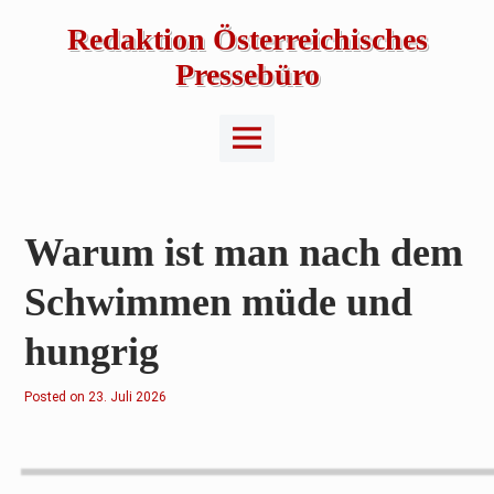
Skip
to
Redaktion Österreichisches
content
Pressebüro
Main
Menu
Warum ist man nach dem
Schwimmen müde und
hungrig
Posted on
2
23. Juli 2026
3
.
J
u
l
i