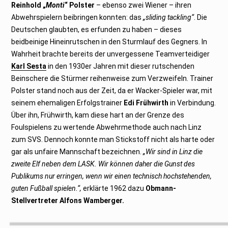
Reinhold „
Monti
“ Polster
– ebenso zwei Wiener – ihren
Abwehrspielern beibringen konnten: das
„sliding tackling“
. Die
Deutschen glaubten, es erfunden zu haben – dieses
beidbeinige Hineinrutschen in den Sturmlauf des Gegners. In
Wahrheit brachte bereits der unvergessene Teamverteidiger
Karl Sesta
in den 1930er Jahren mit dieser rutschenden
Beinschere die Stürmer reihenweise zum Verzweifeln. Trainer
Polster stand noch aus der Zeit, da er Wacker-Spieler war, mit
seinem ehemaligen Erfolgstrainer
Edi Frühwirth
in Verbindung.
Über ihn, Frühwirth, kam diese hart an der Grenze des
Foulspielens zu wertende Abwehrmethode auch nach Linz
zum SVS. Dennoch konnte man Stickstoff nicht als harte oder
gar als unfaire Mannschaft bezeichnen.
„Wir sind in Linz die
zweite Elf neben dem LASK. Wir können daher die Gunst des
Publikums nur erringen, wenn wir einen technisch hochstehenden,
guten Fußball spielen.“,
erklärte 1962 dazu
Obmann-
Stellvertreter Alfons Wamberger.