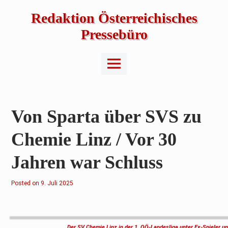
Skip
to
Redaktion Österreichisches
content
Pressebüro
Main
Menu
Von Sparta über SVS zu
Chemie Linz / Vor 30
Jahren war Schluss
Posted on
9
9. Juli 2025
.
J
u
l
i
2
Der SV Chemie Linz in der 1. OÖ-Landesliga unter Ex-Spieler u