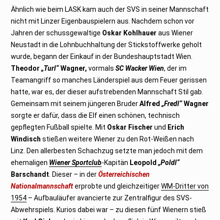
Ähnlich wie beim LASK kam auch der SVS in seiner Mannschaft
nicht mit Linzer Eigenbauspielern aus. Nachdem schon vor
Jahren der schussgewaltige
Oskar Kohlhauer
aus Wiener
Neustadt in die Lohnbuchhaltung der Stickstoffwerke geholt
wurde, begann der Einkauf in der Bundeshauptstadt Wien.
Theodor
„Turl“
Wagner,
vormals
SC Wacker Wien
, der im
Teamangriff so manches Länderspiel aus dem Feuer gerissen
hatte, war es, der dieser aufstrebenden Mannschaft Stil gab.
Gemeinsam mit seinem jüngeren Bruder
Alfred
„Fredl“
Wagner
sorgte er dafür, dass die Elf einen schönen, technisch
gepflegten Fußball spielte. Mit
Oskar Fischer
und
Erich
Windisch
stießen weitere Wiener zu den Rot-Weißen nach
Linz. Den allerbesten Schachzug setzte man jedoch mit dem
ehemaligen
Wiener Sportclub
-Kapitän
Leopold
„Poldl“
Barschandt
. Dieser – in der
Österreichischen
Nationalmannschaft
erprobte und gleichzeitiger
WM-Dritter von
1954
– Aufbauläufer avancierte zur Zentralfigur des SVS-
Abwehrspiels. Kurios dabei war – zu diesen fünf Wienern stieß