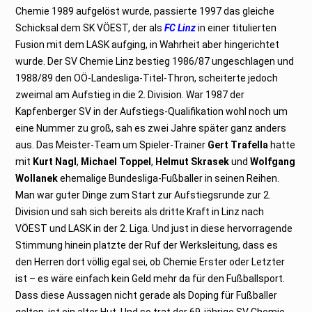
Chemie 1989 aufgelöst wurde, passierte 1997 das gleiche
Schicksal dem SK VÖEST, der als
FC Linz
in einer titulierten
Fusion mit dem LASK aufging, in Wahrheit aber hingerichtet
wurde. Der SV Chemie Linz bestieg 1986/87 ungeschlagen und
1988/89 den OÖ-Landesliga-Titel-Thron, scheiterte jedoch
zweimal am Aufstieg in die 2. Division. War 1987 der
Kapfenberger SV in der Aufstiegs-Qualifikation wohl noch um
eine Nummer zu groß, sah es zwei Jahre später ganz anders
aus. Das Meister-Team um Spieler-Trainer
Gert Trafella
hatte
mit
Kurt Nagl
,
Michael Toppel
,
Helmut Skrasek
und
Wolfgang
Wollanek
ehemalige Bundesliga-Fußballer in seinen Reihen.
Man war guter Dinge zum Start zur Aufstiegsrunde zur 2.
Division und sah sich bereits als dritte Kraft in Linz nach
VÖEST und LASK in der 2. Liga. Und just in diese hervorragende
Stimmung hinein platzte der Ruf der Werksleitung, dass es
den Herren dort völlig egal sei, ob Chemie Erster oder Letzter
ist – es wäre einfach kein Geld mehr da für den Fußballsport.
Dass diese Aussagen nicht gerade als Doping für Fußballer
gelten, ist ein alter Hut. Und so trat der 69-jährige SV Chemie