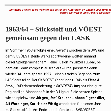
Mit dem FC Union Wels (rechts) gab es für den Aufsteiger SV Chemie Linz 1979/8
hatten die Welser um 5 Punkte die Nase 
1963/64 – Stickstoff und VÖEST
gemeinsam gegen den LASK
Im Sommer 1963 erfolgte eine
„Heirat“
zwischen dem SVS und
dem SK VÖEST. Beide Werkssportvereine wollten anhand
dieser Spielgemeinschaft – eine Fusion im Linzer Fußball, bei
dem ein Team komplett ausradiert wurde,
passierte dann
wieder 34 Jahre später, 1997
– einen starken Gegenpol zum
LASK darstellen. Der SK VÖEST (gegründet 1946 als
Eisen &
Stahl
, 1949 Namensänderung in
SK VÖEST Linz
) bot eine gute
Regionalliga-Mannschaft in der B-Liga auf, die besten Spieler
wie beispielsweise
Jürgen
„Joe“
Kreuzer
,
Johann Eigenstiller,
Alf Wurdinger, Karl-Heinz Wittig
wanderten für dieses Jahr
zu Stickstoff ab. Am Ende jedoch fehlte der SVS/VÖEST-