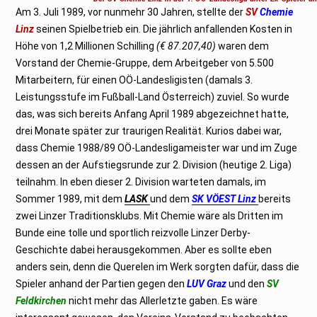
0
Am 3. Juli 1989, vor nunmehr 30 Jahren, stellte der
2
SV
Chemie
5
Linz
seinen Spielbetrieb ein. Die jährlich anfallenden Kosten in
Höhe von 1,2 Millionen Schilling
(€ 87.207,40)
waren dem
Vorstand der Chemie-Gruppe, dem Arbeitgeber von 5.500
Mitarbeitern, für einen OÖ-Landesligisten (damals 3.
Leistungsstufe im Fußball-Land Österreich) zuviel. So wurde
das, was sich bereits Anfang April 1989 abgezeichnet hatte,
drei Monate später zur traurigen Realität. Kurios dabei war,
dass Chemie 1988/89 OÖ-Landesligameister war und im Zuge
dessen an der Aufstiegsrunde zur 2. Division (heutige 2. Liga)
teilnahm. In eben dieser 2. Division warteten damals, im
Sommer 1989, mit dem
LASK
und dem
SK VÖEST Linz
bereits
zwei Linzer Traditionsklubs. Mit Chemie wäre als Dritten im
Bunde eine tolle und sportlich reizvolle Linzer Derby-
Geschichte dabei herausgekommen. Aber es sollte eben
anders sein, denn die Querelen im Werk sorgten dafür, dass die
Spieler anhand der Partien gegen den
LUV Graz
und den
SV
Feldkirchen
nicht mehr das Allerletzte gaben. Es wäre