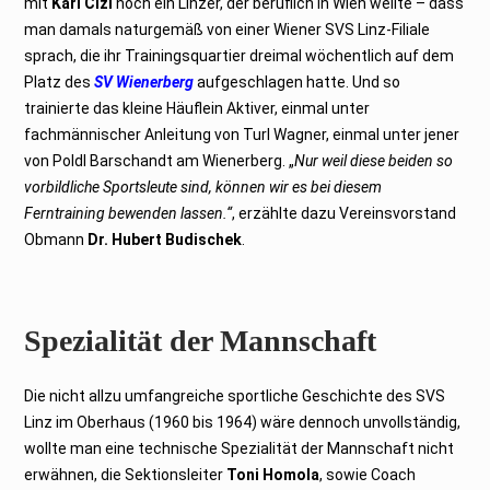
mit
Karl Cizl
noch ein Linzer, der beruflich in Wien weilte – dass
man damals naturgemäß von einer Wiener SVS Linz-Filiale
sprach, die ihr Trainingsquartier dreimal wöchentlich auf dem
Platz des
SV Wienerberg
aufgeschlagen hatte. Und so
trainierte das kleine Häuflein Aktiver, einmal unter
fachmännischer Anleitung von Turl Wagner, einmal unter jener
von Poldl Barschandt am Wienerberg. „
Nur weil diese beiden so
vorbildliche Sportsleute sind, können wir es bei diesem
Ferntraining bewenden lassen.“
, erzählte dazu Vereinsvorstand
Obmann
Dr. Hubert Budischek
.
Spezialität der Mannschaft
Die nicht allzu umfangreiche sportliche Geschichte des SVS
Linz im Oberhaus (1960 bis 1964) wäre dennoch unvollständig,
wollte man eine technische Spezialität der Mannschaft nicht
erwähnen, die Sektionsleiter
Toni Homola
, sowie Coach