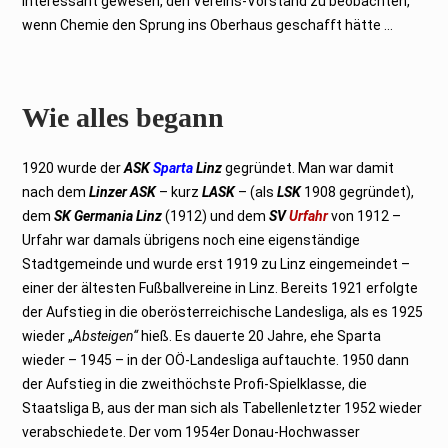
interessant gewesen, den Vereins-Vorstand zu beobachten,
wenn Chemie den Sprung ins Oberhaus geschafft hätte …
Wie alles begann
1920 wurde der
ASK
Sparta
Linz
gegründet. Man war damit
nach dem
Linzer ASK
– kurz
LASK
– (als
LSK
1908 gegründet),
dem
SK Germania Linz
(1912) und dem
SV
Urfahr
von 1912 –
Urfahr war damals übrigens noch eine eigenständige
Stadtgemeinde und wurde erst 1919 zu Linz eingemeindet –
einer der ältesten Fußballvereine in Linz. Bereits 1921 erfolgte
der Aufstieg in die oberösterreichische Landesliga, als es 1925
wieder „
Absteigen“
hieß. Es dauerte 20 Jahre, ehe Sparta
wieder – 1945 – in der OÖ-Landesliga auftauchte. 1950 dann
der Aufstieg in die zweithöchste Profi-Spielklasse, die
Staatsliga B, aus der man sich als Tabellenletzter 1952 wieder
verabschiedete. Der vom 1954er Donau-Hochwasser