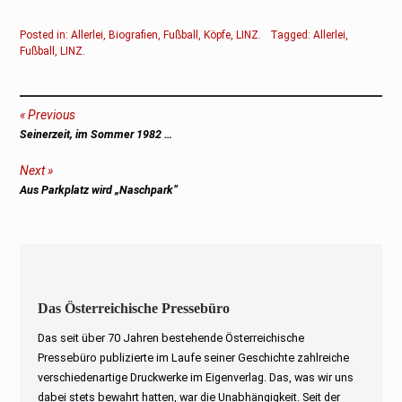
Posted in:
Allerlei
,
Biografien
,
Fußball
,
Köpfe
,
LINZ
.
Tagged:
Allerlei
,
Fußball
,
LINZ
.
Beitragsnavigation
Previous
Previous
Seinerzeit, im Sommer 1982 …
post:
Next
Next
Aus Parkplatz wird „Naschpark“
post:
Das Österreichische Pressebüro
Das seit über 70 Jahren bestehende Österreichische
Pressebüro publizierte im Laufe seiner Geschichte zahlreiche
verschiedenartige Druckwerke im Eigenverlag. Das, was wir uns
dabei stets bewahrt hatten, war die Unabhängigkeit. Seit der