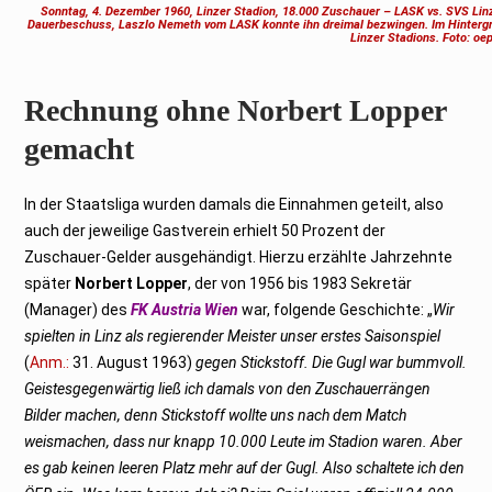
Sonntag, 4. Dezember 1960, Linzer Stadion, 18.000 Zuschauer – LASK vs. SVS Linz
Dauerbeschuss, Laszlo Nemeth vom LASK konnte ihn dreimal bezwingen. Im Hintergru
Linzer Stadions. Foto: oe
Rechnung ohne Norbert Lopper
gemacht
In der Staatsliga wurden damals die Einnahmen geteilt, also
auch der jeweilige Gastverein erhielt 50 Prozent der
Zuschauer-Gelder ausgehändigt. Hierzu erzählte Jahrzehnte
später
Norbert Lopper
, der von 1956 bis 1983 Sekretär
(Manager) des
FK Austria Wien
war, folgende Geschichte: „
Wir
spielten in Linz als regierender Meister unser erstes Saisonspiel
(
Anm.:
31. August 1963)
gegen Stickstoff. Die Gugl war bummvoll.
Geistesgegenwärtig ließ ich damals von den Zuschauerrängen
Bilder machen, denn Stickstoff wollte uns nach dem Match
weismachen, dass nur knapp 10.000 Leute im Stadion waren. Aber
es gab keinen leeren Platz mehr auf der Gugl. Also schaltete ich den