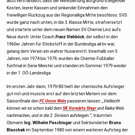
allzu verständlich, dass die Werksleitung aufgrund steigender
Kosten, leerer Kassen und sinkender Einnahmen den
freiwilligen Rückzug aus der Regionalliga Mitte beschloss. SVS
wurde ganz nach unten, in die 3. Klasse Mitte, strafversetzt
und startete unter dem neuen Namen SV Chemie Linz aufs
Neue durch. Unter Coach
Franz Viehböck
, der selbst in den
1960er Jahren für Stickstoff in der Bundesliga aktiv war,
gelang dem Verein ein wahrer Husarenritt. Innerhalb von 5
Jahren, von 1974 bis 1979, wurden die Chemie-Fußballer
fünfmal in Serie Meister und standen im Sommer 1979 wieder
in der 1. OÖ-Landesliga.
Im ersten Jahr darin, 1979/80 hielt der chemische Aufsteiger
gut mit und musste erst auf den letzten Metern vor dem
Saisonfinale den
FC Union Wels
passieren lassen.
„Vielleicht
können wir es schon bald dem
SK Vorwärts Steyr
und Raika Wels
nachmachen, und in die 2. Division aufsteigen.“
, träumten
Obmann
Ing. Wilhelm Paschinger
und Sektionsleiter
Bruno
Blaschek
im September 1980 von einem weiteren Aufstieg der