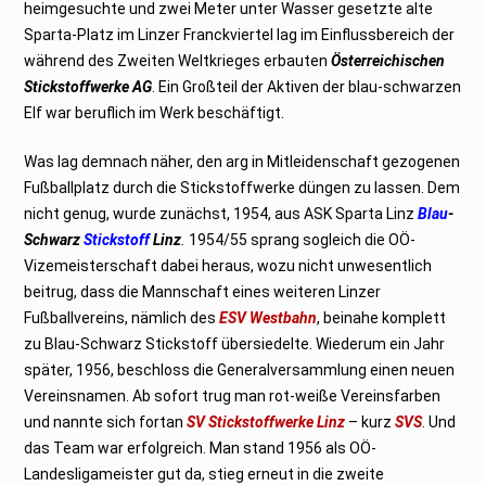
heimgesuchte und zwei Meter unter Wasser gesetzte alte
Sparta-Platz im Linzer Franckviertel lag im Einflussbereich der
während des Zweiten Weltkrieges erbauten
Österreichischen
Stickstoffwerke AG
. Ein Großteil der Aktiven der blau-schwarzen
Elf war beruflich im Werk beschäftigt.
Was lag demnach näher, den arg in Mitleidenschaft gezogenen
Fußballplatz durch die Stickstoffwerke düngen zu lassen. Dem
nicht genug, wurde zunächst, 1954, aus ASK Sparta Linz
Blau
-
Schwarz
Stickstoff
Linz
.
1954/55 sprang sogleich die OÖ-
Vizemeisterschaft dabei heraus, wozu nicht unwesentlich
beitrug, dass die Mannschaft eines weiteren Linzer
Fußballvereins, nämlich des
ESV Westbahn
, beinahe komplett
zu Blau-Schwarz Stickstoff übersiedelte. Wiederum ein Jahr
später, 1956, beschloss die Generalversammlung einen neuen
Vereinsnamen. Ab sofort trug man rot-weiße Vereinsfarben
und nannte sich fortan
SV Stickstoffwerke Linz
– kurz
SVS
. Und
das Team war erfolgreich. Man stand 1956 als OÖ-
Landesligameister gut da, stieg erneut in die zweite