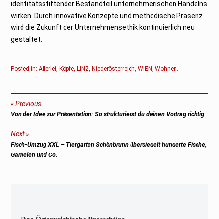
identitätsstiftender Bestandteil unternehmerischen Handelns
wirken. Durch innovative Konzepte und methodische Präsenz
wird die Zukunft der Unternehmensethik kontinuierlich neu
gestaltet.
Posted in:
Allerlei
,
Köpfe
,
LINZ
,
Niederösterreich
,
WIEN
,
Wohnen
.
Beitragsnavigation
Previous
Previous
Von der Idee zur Präsentation: So strukturierst du deinen Vortrag richtig
post:
Next
Next
Fisch-Umzug XXL – Tiergarten Schönbrunn übersiedelt hunderte Fische,
post:
Garnelen und Co.