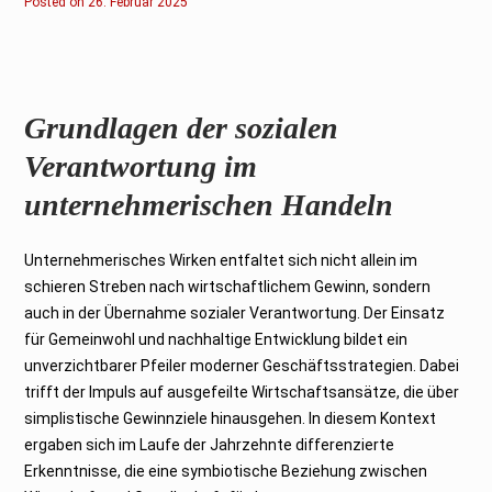
Posted on
2
26. Februar 2025
6
.
F
e
b
r
u
a
Grundlagen der sozialen
r
2
Verantwortung im
0
2
5
unternehmerischen Handeln
Unternehmerisches Wirken entfaltet sich nicht allein im
schieren Streben nach wirtschaftlichem Gewinn, sondern
auch in der Übernahme sozialer Verantwortung. Der Einsatz
für Gemeinwohl und nachhaltige Entwicklung bildet ein
unverzichtbarer Pfeiler moderner Geschäftsstrategien. Dabei
trifft der Impuls auf ausgefeilte Wirtschaftsansätze, die über
simplistische Gewinnziele hinausgehen. In diesem Kontext
ergaben sich im Laufe der Jahrzehnte differenzierte
Erkenntnisse, die eine symbiotische Beziehung zwischen