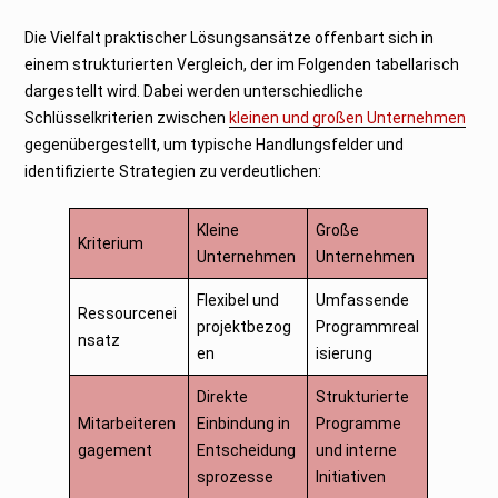
Die Vielfalt praktischer Lösungsansätze offenbart sich in
einem strukturierten Vergleich, der im Folgenden tabellarisch
dargestellt wird. Dabei werden unterschiedliche
Schlüsselkriterien zwischen
kleinen und großen Unternehmen
gegenübergestellt, um typische Handlungsfelder und
identifizierte Strategien zu verdeutlichen:
Kleine
Große
Kriterium
Unternehmen
Unternehmen
Flexibel und
Umfassende
Ressourcenei
projektbezog
Programmreal
nsatz
en
isierung
Direkte
Strukturierte
Mitarbeiteren
Einbindung in
Programme
gagement
Entscheidung
und interne
sprozesse
Initiativen