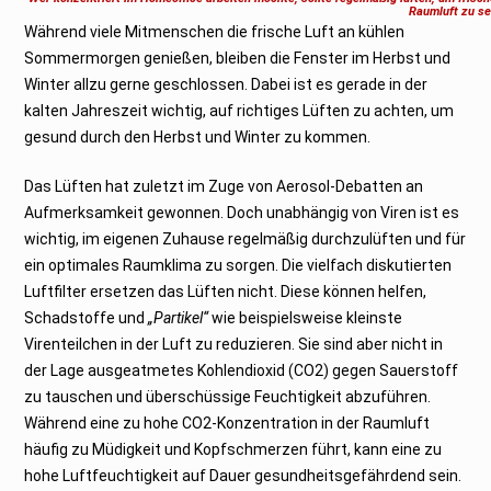
e
Raumluft zu s
r
Während viele Mitmenschen die frische Luft an kühlen
2
0
Sommermorgen genießen, bleiben die Fenster im Herbst und
2
2
Winter allzu gerne geschlossen. Dabei ist es gerade in der
kalten Jahreszeit wichtig, auf richtiges Lüften zu achten, um
gesund durch den Herbst und Winter zu kommen.
Das Lüften hat zuletzt im Zuge von Aerosol-Debatten an
Aufmerksamkeit gewonnen. Doch unabhängig von Viren ist es
wichtig, im eigenen Zuhause regelmäßig durchzulüften und für
ein optimales Raumklima zu sorgen. Die vielfach diskutierten
Luftfilter ersetzen das Lüften nicht. Diese können helfen,
Schadstoffe und
„Partikel“
wie beispielsweise kleinste
Virenteilchen in der Luft zu reduzieren. Sie sind aber nicht in
der Lage ausgeatmetes Kohlendioxid (CO2) gegen Sauerstoff
zu tauschen und überschüssige Feuchtigkeit abzuführen.
Während eine zu hohe CO2-Konzentration in der Raumluft
häufig zu Müdigkeit und Kopfschmerzen führt, kann eine zu
hohe Luftfeuchtigkeit auf Dauer gesundheitsgefährdend sein.