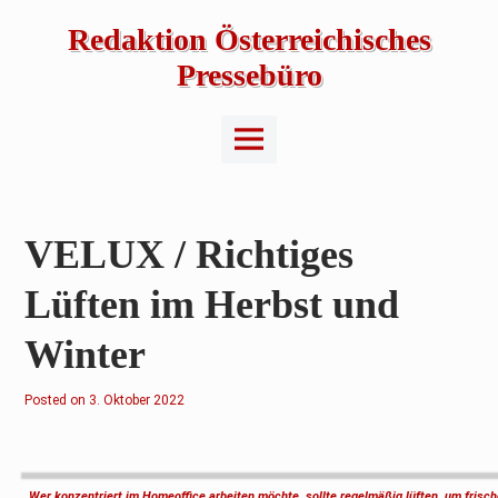
Skip
to
Redaktion Österreichisches
content
Pressebüro
Main
Menu
VELUX / Richtiges
Lüften im Herbst und
Winter
Posted on
3
3. Oktober 2022
.
O
k
t
o
b
Wer konzentriert im Homeoffice arbeiten möchte, sollte regelmäßig lüften, um frisch