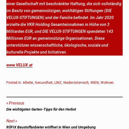
einer Gesellschaft mit beschränkter Haftung, die sich vollständig
im Besitz von gemeinnützigen, wohltätigen Stiftungen (DIE
VELUX-STIFTUNGEN) und der Familie befindet. Im Jahr 2020
erzielte die VKR Holding Gesamteinnahmen in Höhe von 3
Milliarden EUR, und DIE VELUX-STIFTUNGEN spendeten 143
Millionen EUR an gemeinnützige Organisationen. Diese
unterstützen wissenschaftliche, ökologische, soziale und
kulturelle Projekte und Initiativen.
www.VELUX.at
Posted in:
Allerlei
,
Gesundheit
,
LINZ
,
Niederösterreich
,
WIEN
,
Wohnen
.
Beitragsnavigation
Previous
Previous
Die wichtigsten Garten-Tipps für den Herbst
post:
Next
Next
RÖFIX Baustoffanbieter eröffnet in Wien und Umgebung