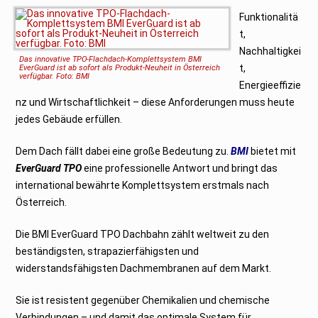
Funktionalitä
t,
Nachhaltigkei
Das innovative TPO-Flachdach-Komplettsystem BMI
t,
EverGuard ist ab sofort als Produkt-Neuheit in Österreich
verfügbar. Foto: BMI
Energieeffizie
nz und Wirtschaftlichkeit – diese Anforderungen muss heute
jedes Gebäude erfüllen.
Dem Dach fällt dabei eine große Bedeutung zu.
BMI
bietet mit
EverGuard TPO
eine professionelle Antwort und bringt das
international bewährte Komplettsystem erstmals nach
Österreich.
Die BMI EverGuard TPO Dachbahn zählt weltweit zu den
beständigsten, strapazierfähigsten und
widerstandsfähigsten Dachmembranen auf dem Markt.
Sie ist resistent gegenüber Chemikalien und chemische
Verbindungen – und damit das optimale System für