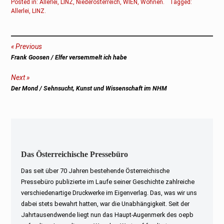
Posted in:
Allerlei
,
LINZ
,
Niederösterreich
,
WIEN
,
Wohnen
.
Tagged:
Allerlei
,
LINZ
.
Beitragsnavigation
Previous
Previous
Frank Goosen / Elfer versemmelt ich habe
post:
Next
Next
Der Mond / Sehnsucht, Kunst und Wissenschaft im NHM
post:
Das Österreichische Pressebüro
Das seit über 70 Jahren bestehende Österreichische
Pressebüro publizierte im Laufe seiner Geschichte zahlreiche
verschiedenartige Druckwerke im Eigenverlag. Das, was wir uns
dabei stets bewahrt hatten, war die Unabhängigkeit. Seit der
Jahrtausendwende liegt nun das Haupt-Augenmerk des oepb