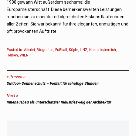
1988 gewann Witt außerdem sechsmal die
Europameisterschaft. Diese bemerkenswerten Leistungen
machen sie zu einer der erfolgreichsten Eiskunstläuferinnen
aller Zeiten. Sie war bekannt für ihre eleganten, anmutigen und
oft provokanten Auftritte.
Posted in:
Allerlei
,
Biografien
,
Fußball
,
Köpfe
,
LINZ
,
Niederösterreich
,
Reisen
,
WIEN
.
Beitragsnavigation
Previous
Previous
Outdoor-Sonnenschutz – Vielfalt für schattige Stunden
post:
Next
Next
Innenausbau als unterschätzter Industriezweig der Architektur
post: