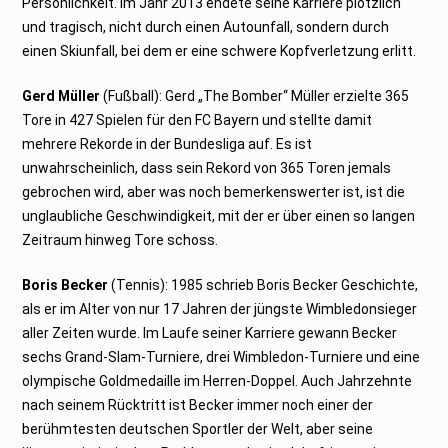
Persönlichkeit. Im Jahr 2013 endete seine Karriere plötzlich
und tragisch, nicht durch einen Autounfall, sondern durch
einen Skiunfall, bei dem er eine schwere Kopfverletzung erlitt.
Gerd Müller
(Fußball): Gerd „The Bomber“ Müller erzielte 365
Tore in 427 Spielen für den FC Bayern und stellte damit
mehrere Rekorde in der Bundesliga auf. Es ist
unwahrscheinlich, dass sein Rekord von 365 Toren jemals
gebrochen wird, aber was noch bemerkenswerter ist, ist die
unglaubliche Geschwindigkeit, mit der er über einen so langen
Zeitraum hinweg Tore schoss.
Boris Becker
(Tennis): 1985 schrieb Boris Becker Geschichte,
als er im Alter von nur 17 Jahren der jüngste Wimbledonsieger
aller Zeiten wurde. Im Laufe seiner Karriere gewann Becker
sechs Grand-Slam-Turniere, drei Wimbledon-Turniere und eine
olympische Goldmedaille im Herren-Doppel. Auch Jahrzehnte
nach seinem Rücktritt ist Becker immer noch einer der
berühmtesten deutschen Sportler der Welt, aber seine