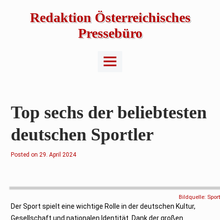
Skip
to
Redaktion Österreichisches
content
Pressebüro
Main
Menu
Top sechs der beliebtesten
deutschen Sportler
Posted on
1
29. April 2024
.
M
a
i
2
0
Bildquelle:
Spor
2
Der Sport spielt eine wichtige Rolle in der deutschen Kultur,
4
Gesellschaft und nationalen Identität. Dank der großen