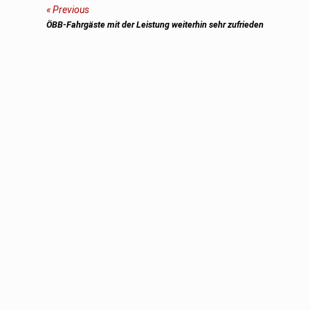
Beitragsnavigation
Previous
Previous
ÖBB-Fahrgäste mit der Leistung weiterhin sehr zufrieden
post: