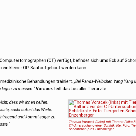
n Computertomographen (CT) verfügt, befindet sich ums Eck auf Schö
o ein kleiner OP-Saal aufgebaut werden kann.
medizinische Behandlungen trainiert.
„Bei Panda-Weibchen Yang Yang 
e legen zu müssen.“
Voracek
teilt das Los aller Tierärzte.
icht, dass wir ihnen helfen.
ste, sucht sofort das Weite,
achtragend und kommt sogar zu
Thomas Voracek (links) mit Tierarzt Folko B
sste.“
CT-Untersuchung einer Schildkröte. Foto: Tie
Schönbrunn / Iris Enzenberger