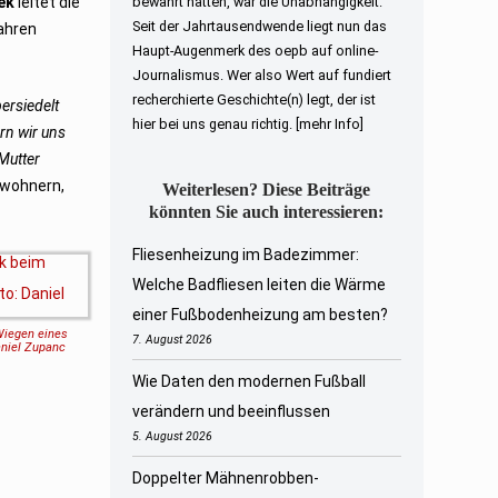
ek
leitet die
bewahrt hatten, war die Unabhängigkeit.
Seit der Jahrtausendwende liegt nun das
ahren
Haupt-Augenmerk des oepb auf online-
Journalismus. Wer also Wert auf fundiert
recherchierte Geschichte(n) legt, der ist
ersiedelt
hier bei uns genau richtig.
[mehr Info]
rn wir uns
Mutter
ewohnern,
Weiterlesen? Diese Beiträge
könnten Sie auch interessieren:
Fliesenheizung im Badezimmer:
Welche Badfliesen leiten die Wärme
einer Fußbodenheizung am besten?
iegen eines
7. August 2026
aniel Zupanc
Wie Daten den modernen Fußball
verändern und beeinflussen
5. August 2026
Doppelter Mähnenrobben-