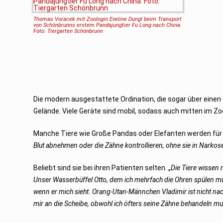
Thomas Voracek mit Zoologin Eveline Dungl beim Transport
von Schönbrunns erstem Pandajungtier Fu Long nach China.
Foto: Tiergarten Schönbrunn
Die modern ausgestattete Ordination, die sogar über eine
Gelände. Viele Geräte sind mobil, sodass auch mitten im Zo
Manche Tiere wie Große Pandas oder Elefanten werden für 
Blut abnehmen oder die Zähne kontrollieren, ohne sie in Narkos
Beliebt sind sie bei ihren Patienten selten. „
Die Tiere wissen n
Unser Wasserbüffel Otto, dem ich mehrfach die Ohren spülen mus
wenn er mich sieht. Orang-Utan-Männchen Vladimir ist nicht n
mir an die Scheibe, obwohl ich öfters seine Zähne behandeln mu