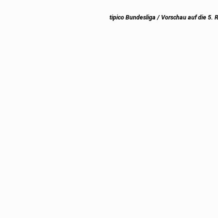
Next
tipico Bundesliga / Vorschau auf die 5.
post: