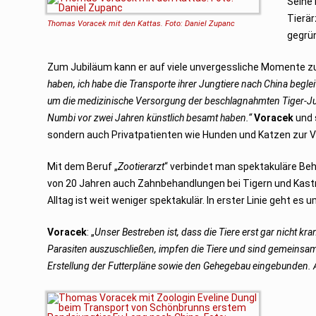
Seine 
Tierär
Thomas Voracek mit den Kattas. Foto: Daniel Zupanc
gegrü
Zum Jubiläum kann er auf viele unvergessliche Momente z
haben, ich habe die Transporte ihrer Jungtiere nach China begl
um die medizinische Versorgung der beschlagnahmten Tiger-Jun
Numbi vor zwei Jahren künstlich besamt haben.“
Voracek
und 
sondern auch Privatpatienten wie Hunden und Katzen zur 
Mit dem Beruf „
Zootierarzt
“ verbindet man spektakuläre Beh
von 20 Jahren auch Zahnbehandlungen bei Tigern und Kast
Alltag ist weit weniger spektakulär. In erster Linie geht es 
Voracek
: „
Unser Bestreben ist, dass die Tiere erst gar nicht 
Parasiten auszuschließen, impfen die Tiere und sind gemeinsam
Erstellung der Futterpläne sowie den Gehegebau eingebunden. Al