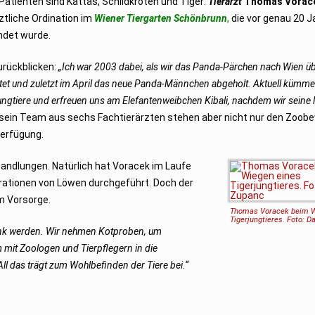
Patienten sind Kattas, Schildkröten und Tiger:
Tierarzt
Thomas Vorac
ztliche Ordination im
Wiener Tiergarten Schönbrunn
,
die vor genau 20 J
ndet wurde.
urückblicken:
„Ich war 2003 dabei, als wir das Panda-Pärchen nach Wien üb
eitet und zuletzt im April das neue Panda-Männchen abgeholt. Aktuell kümme
gtiere und erfreuen uns am Elefantenweibchen Kibali, nachdem wir seine 
sein Team aus sechs Fachtierärzten stehen aber nicht nur den Zoob
Verfügung.
andlungen. Natürlich hat Voracek im Laufe
rationen von Löwen durchgeführt. Doch der
um Vorsorge.
Thomas Voracek beim W
Tigerjungtieres. Foto: D
krank werden. Wir nehmen Kotproben, um
 mit Zoologen und Tierpflegern in die
l das trägt zum Wohlbefinden der Tiere bei.“