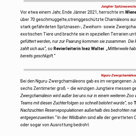
r
Jungtier Spitznasench
u
Vor etwa einem Jahr, Ende Jänner 2021, herrschte im
a
Wiene
r
über 70 geschmuggelte,strenggeschützte Chamäleons aus
2
0
stark gefährdeten Spitznasen-, Zweihorn- sowie Zwergch
2
2
exotischen Tiere und brachte sie in speziellen Terrarien unt
gefüttert werden, nur zur Paarung kommen sie zusammen. Die Pf
zahlt sich aus“,
so
Revierleiterin Inez Walter
.
„Mittlerweile ha
bereits geschlüpft.“
Nguru-Zwergchamäleon
Bei den Nguru-Zwergchamäleons gab es im vergangenen Ja
sechs Zentimeter groß – die winzigen Jungtiere messen g
Zwergchamäleon wird außer bei uns nur in einem weiteren Zoo we
Teams mit diesen Zuchterfolgen so schnell belohnt wurde“,
so
T
Nachzuchten Reservepopulationen außerhalb des bedrohten nat
entgegenzuwirken.“
In der Wildbahn sind alle der gerettet
oder sogar von Ausrottung bedroht.