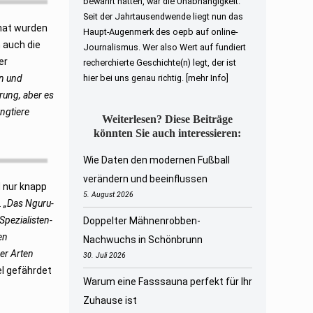
bewahrt hatten, war die Unabhängigkeit.
Seit der Jahrtausendwende liegt nun das
hat wurden
Haupt-Augenmerk des oepb auf online-
 auch die
Journalismus. Wer also Wert auf fundiert
er
recherchierte Geschichte(n) legt, der ist
en und
hier bei uns genau richtig.
[mehr Info]
rung, aber es
ungtiere
Weiterlesen? Diese Beiträge
könnten Sie auch interessieren:
Wie Daten den modernen Fußball
verändern und beeinflussen
 nur knapp
5. August 2026
.
„Das Nguru-
Spezialisten-
Doppelter Mähnenrobben-
en
Nachwuchs in Schönbrunn
er Arten
30. Juli 2026
l gefährdet
Warum eine Fasssauna perfekt für Ihr
Zuhause ist