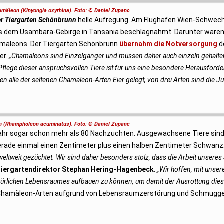
amäleon (Kinyongia oxyrhina). Foto: © Daniel Zupanc
r Tiergarten Schönbrunn
helle Aufregung. Am Flughafen Wien-Schwec
 dem Usambara-Gebirge in Tansania beschlagnahmt. Darunter waren
amäleons. Der Tiergarten Schönbrunn
übernahm die Notversorgung
d
er.
„Chamäleons sind Einzelgänger und müssen daher auch einzeln gehalt
lege dieser anspruchsvollen Tiere ist für uns eine besondere Herausforde
ben alle der seltenen Chamäleon-Arten Eier gelegt, von drei Arten sind die J
 (Rhampholeon acuminatus). Foto: © Daniel Zupanc
hr sogar schon mehr als 80 Nachzuchten. Ausgewachsene Tiere sind
erade einmal einen Zentimeter plus einen halben Zentimeter Schwanz
ltweit gezüchtet. Wir sind daher besonders stolz, dass die Arbeit unseres 
iergartendirektor Stephan Hering-Hagenbeck
.
„Wir hoffen, mit unser
ürlichen Lebensraumes aufbauen zu können, um damit der Ausrottung dies
en Chamäleon-Arten aufgrund von Lebensraumzerstörung und Schmugge