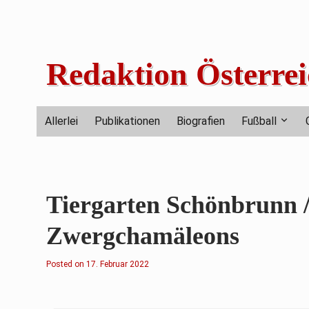
Skip
to
content
Redaktion Österrei
Allerlei
Publikationen
Biografien
Fußball
Tiergarten Schönbrunn /
Zwergchamäleons
Posted on
1
17. Februar 2022
7
.
F
e
b