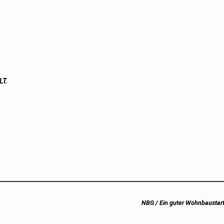
LT.
Next
NBG / Ein guter Wohnbaustart
post: