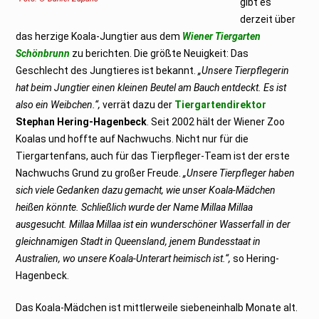
gibt es
derzeit über
das herzige Koala-Jungtier aus dem
Wiener Tiergarten
Schönbrunn
zu berichten. Die größte Neuigkeit: Das
Geschlecht des Jungtieres ist bekannt.
„Unsere Tierpflegerin
hat beim Jungtier einen kleinen Beutel am Bauch entdeckt. Es ist
also ein Weibchen.“,
verrät dazu der
Tiergartendirektor
Stephan Hering-Hagenbeck
. Seit 2002 hält der Wiener Zoo
Koalas und hoffte auf Nachwuchs. Nicht nur für die
Tiergartenfans, auch für das Tierpfleger-Team ist der erste
Nachwuchs Grund zu großer Freude.
„Unsere Tierpfleger haben
sich viele Gedanken dazu gemacht, wie unser Koala-Mädchen
heißen könnte. Schließlich wurde der Name Millaa Millaa
ausgesucht. Millaa Millaa ist ein wunderschöner Wasserfall in der
gleichnamigen Stadt in Queensland, jenem Bundesstaat in
Australien, wo unsere Koala-Unterart heimisch ist.“,
so Hering-
Hagenbeck.
Das Koala-Mädchen ist mittlerweile siebeneinhalb Monate alt.