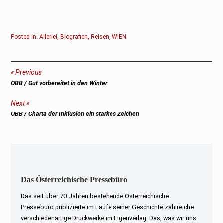
Posted in:
Allerlei
,
Biografien
,
Reisen
,
WIEN
.
Beitragsnavigation
Previous
Previous
ÖBB / Gut vorbereitet in den Winter
post:
Next
Next
ÖBB / Charta der Inklusion ein starkes Zeichen
post:
Das Österreichische Pressebüro
Das seit über 70 Jahren bestehende Österreichische
Pressebüro publizierte im Laufe seiner Geschichte zahlreiche
verschiedenartige Druckwerke im Eigenverlag. Das, was wir uns