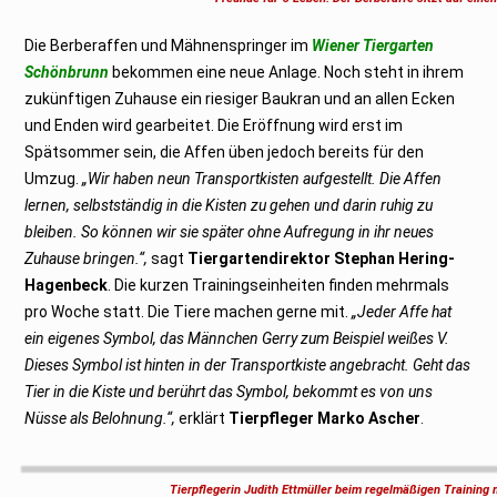
0
2
1
Die Berberaffen und Mähnenspringer im
Wiener Tiergarten
Schönbrunn
bekommen eine neue Anlage. Noch steht in ihrem
zukünftigen Zuhause ein riesiger Baukran und an allen Ecken
und Enden wird gearbeitet. Die Eröffnung wird erst im
Spätsommer sein, die Affen üben jedoch bereits für den
Umzug.
„Wir haben neun Transportkisten aufgestellt. Die Affen
lernen, selbstständig in die Kisten zu gehen und darin ruhig zu
bleiben. So können wir sie später ohne Aufregung in ihr neues
Zuhause bringen.“,
sagt
Tiergartendirektor Stephan Hering-
Hagenbeck
. Die kurzen Trainingseinheiten finden mehrmals
pro Woche statt. Die Tiere machen gerne mit.
„Jeder Affe hat
ein eigenes Symbol, das Männchen Gerry zum Beispiel weißes V.
Dieses Symbol ist hinten in der Transportkiste angebracht. Geht das
Tier in die Kiste und berührt das Symbol, bekommt es von uns
Nüsse als Belohnung.“,
erklärt
Tierpfleger Marko Ascher
.
Tierpflegerin Judith Ettmüller beim regelmäßigen Training 