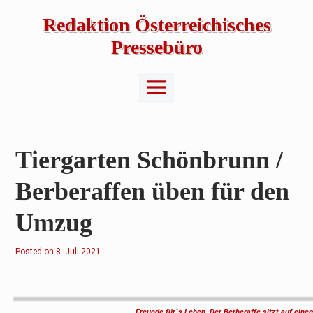
Skip
to
Redaktion Österreichisches
content
Pressebüro
Main
Menu
Tiergarten Schönbrunn /
Berberaffen üben für den
Umzug
Posted on
8
8. Juli 2021
.
J
u
l
i
2
Freunde für´s Leben. Der Berberaffe sitzt auf ein