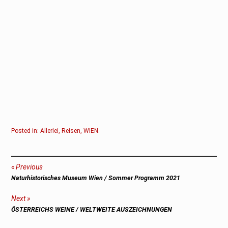
Posted in:
Allerlei
,
Reisen
,
WIEN
.
Beitragsnavigation
Previous
Previous
Naturhistorisches Museum Wien / Sommer Programm 2021
post:
Next
Next
ÖSTERREICHS WEINE / WELTWEITE AUSZEICH­NUNGEN
post: