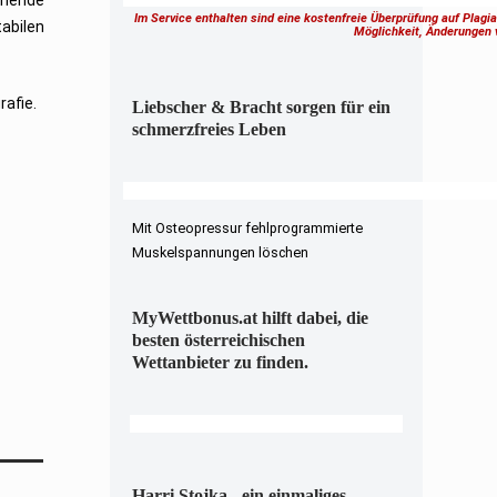
echende
Im Service enthalten sind eine kostenfreie Überprüfung auf Plagi
tabilen
Möglichkeit, Änderungen
rafie.
Liebscher & Bracht sorgen für ein
schmerzfreies Leben
Mit Osteopressur fehlprogrammierte
Muskelspannungen löschen
MyWettbonus.at hilft dabei, die
besten österreichischen
Wettanbieter zu finden.
Harri Stojka - ein einmaliges