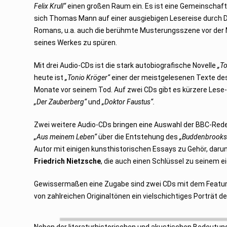
Felix Krull“
einen großen Raum ein. Es ist eine Gemeinschaf
sich Thomas Mann auf einer ausgiebigen Lesereise durch D
Romans, u.a. auch die berühmte Musterungsszene vor der M
seines Werkes zu spüren.
Mit drei Audio-CDs ist die stark autobiografische Novelle
„T
heute ist
„Tonio Kröger“
einer der meistgelesenen Texte des 
Monate vor seinem Tod. Auf zwei CDs gibt es kürzere Les
„Der Zauberberg“
und
„Doktor Faustus“.
Zwei weitere Audio-CDs bringen eine Auswahl der BBC-Red
„Aus meinem Leben“
über die Entstehung des
„Buddenbrooks
Autor mit einigen kunsthistorischen Essays zu Gehör, daru
Friedrich Nietzsche
, die auch einen Schlüssel zu seinem e
Gewissermaßen eine Zugabe sind zwei CDs mit dem Featu
von zahlreichen Originaltönen ein vielschichtiges Porträt des