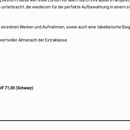
 besticht diese wertvolle Edition vor allem durch ihre äußerst anspr
 unterbracht, die wiederum für die perfekte Aufbewahrung in einem s
n einzelnen Werken und Aufnahmen, sowie auch eine tabellarische Biog
wertvoller Almanach der Extraklasse.
CHF 71,00 (Schweiz)