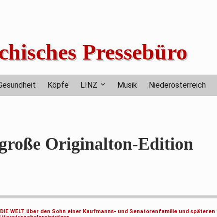
chisches Pressebüro
Gesundheit
Köpfe
LINZ
Musik
Niederösterreich
oße Originalton-Edition
e DIE WELT über den Sohn einer Kaufmanns- und Senatorenfamilie und späteren 