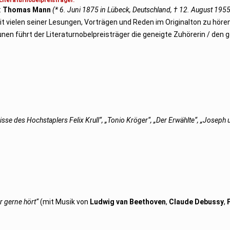
Literaturnobelpreisträger.
:
Thomas Mann
(* 6. Juni 1875 in Lübeck, Deutschland, † 12. August 1955 
it vielen seiner Lesungen, Vorträgen und Reden im Originalton zu hören
n führt der Literaturnobelpreisträger die geneigte Zuhörerin / den 
sse des Hochstaplers Felix Krull“, „Tonio Kröger“, „Der Erwählte“, „Joseph 
 gerne hört“
(mit Musik von
Ludwig van Beethoven
,
Claude Debussy
,