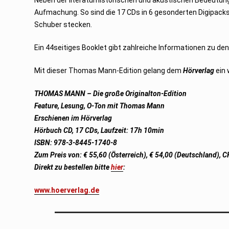
Neben der literaturhistorischen und akustischen Bedeutung
Aufmachung. So sind die 17 CDs in 6 gesonderten Digipacks
Schuber stecken.
Ein 44seitiges Booklet gibt zahlreiche Informationen zu de
Mit dieser Thomas Mann-Edition gelang dem
Hörverlag
ein 
THOMAS MANN – Die große Originalton-Edition
Feature, Lesung, O-Ton mit Thomas Mann
Erschienen im Hörverlag
Hörbuch CD, 17 CDs, Laufzeit: 17h 10min
ISBN: 978-3-8445-1740-8
Zum Preis von: € 55,60 (Österreich), € 54,00 (Deutschland), 
Direkt zu bestellen bitte
hier
:
www.hoerverlag.de