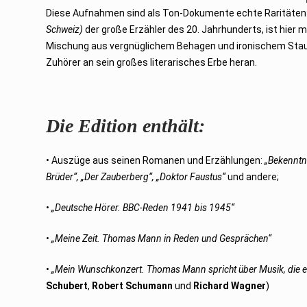
3
Diese Aufnahmen sind als Ton-Dokumente echte Raritäten
Schweiz)
der große Erzähler des 20. Jahrhunderts, ist hier m
Mischung aus vergnüglichem Behagen und ironischem Staune
Zuhörer an sein großes literarisches Erbe heran.
Die Edition enthält:
• Auszüge aus seinen Romanen und Erzählungen:
„Bekenntni
Brüder“, „Der Zauberberg“, „Doktor Faustus“
und andere;
•
„Deutsche Hörer. BBC-Reden 1941 bis 1945“
• „Meine Zeit. Thomas Mann in Reden und Gesprächen“
•
„Mein Wunschkonzert. Thomas Mann spricht über Musik, die er
Schubert
,
Robert Schumann
und
Richard Wagner
)