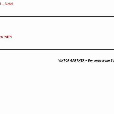
l – Nebel
en
,
WIEN
.
Next
VIKTOR GARTNER – Der vergessene Spie
post: