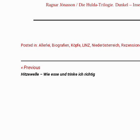
Ragnar Jónasson / Die Hulda-Trilogie. Dunkel – Inse
Posted in:
Allerlei
,
Biografien
,
Köpfe
,
LINZ
,
Niederösterreich
,
Rezension
Beitragsnavigation
Previous
Previous
Hitzewelle – Wie esse und trinke ich richtig
post: