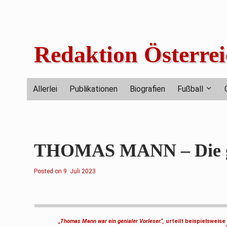
Skip
to
content
Redaktion Österrei
Allerlei
Publikationen
Biografien
Fußball
THOMAS MANN – Die gr
Posted on
9
9. Juli 2023
.
J
u
l
i
2
0
„Thomas Mann war ein genialer Vorleser.“,
urteilt beispielsweis
2