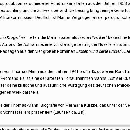
tsproduktion verschiedener Rundfunkanstalten aus den Jahren 1953 b
eutschland und die Schweiz befand. Die Lesung bringt einige Kernstü
ilitärkommission. Deutlich ist Mann‘s Vergnügen an der parodistisch
onio Kröger“
vertreten, die Mann später als
„seinen Werther“
bezeichnet
Autors. Die Aufnahme, eine vollständige Lesung der Novelle, entstand
e-Passagen aus den vier großen Romanen
„Joseph und seine Brüder“, „De
en von Thomas Mann aus den Jahren 1941 bis 1945, sowie ein Rundfu
“-
Romans. Es ist eine der ältesten Tonaufnahmen Manns. Auf vier C
nter seine kritische und ausführliche Würdigung des deutschen
Philo
igenen Werk darstellt.
re der Thomas-Mann- Biografie von
Hermann Kurzke
, das unter der 
 Schriftstellers präsentiert (Laufzeit ca. 2 h).