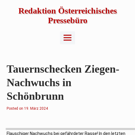
Skip
to
Redaktion Österreichisches
content
Pressebüro
Main
Menu
Tauernschecken Ziegen-
Nachwuchs in
Schönbrunn
Posted on
1
19. März 2024
9
.
M
ä
r
z
Flauschiger Nachwuchs bei gefährdeter Rasse! In den letzten